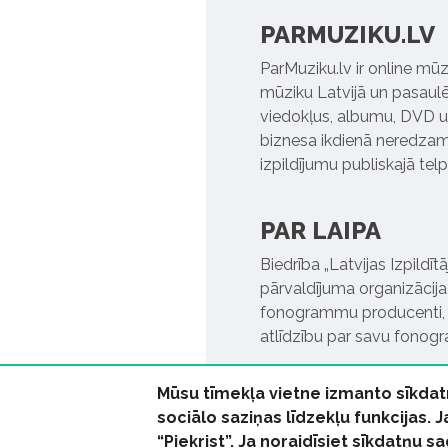
PARMUZIKU.LV
ParMuziku.lv ir online mūz
mūziku Latvijā un pasaulē. 
viedokļus, albumu, DVD un
biznesa ikdienā neredzamo
izpildījumu publiskajā tel
PAR LAIPA
Biedrība „Latvijas Izpildī
pārvaldījuma organizācija,
fonogrammu producenti, l
atlīdzību par savu fonog
Mūsu tīmekļa vietne izmanto sīkdat
sociālo saziņas līdzekļu funkcijas. 
“Piekrist”. Ja noraidīsiet sīkdatņu