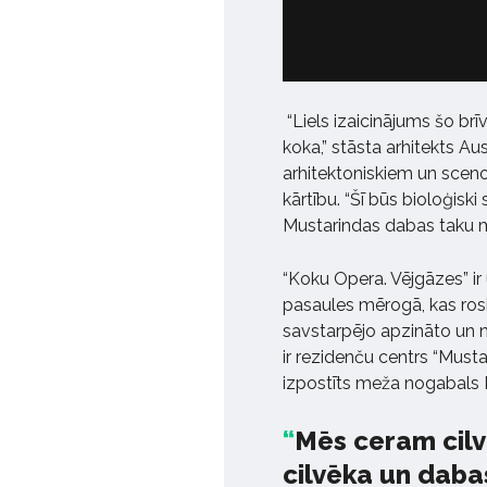
“Liels izaicinājums šo br
koka,” stāsta arhitekts Aus
arhitektoniskiem un sceno
kārtību. “Šī būs bioloģisk
Mustarindas dabas taku 
“Koku Opera. Vējgāzes” ir u
pasaules mērogā, kas ros
savstarpējo apzināto un 
ir rezidenču centrs “Musta
izpostīts meža nogabals 
Mēs ceram cil
cilvēka un daba