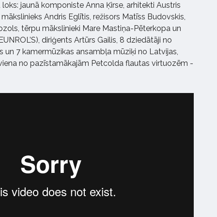
 loks: jaunā komponiste Anna Ķirse, arhitekti Austris
, mākslinieks Andris Eglītis, režisors Matīss Budovskis,
nozols, tērpu mākslinieki Mare Mastiņa-Pēterkopa un
ROL’S), diriģents Artūrs Gailis, 8 dziedātāji no
as un 7 kamermūzikas ansambļa mūziķi no Latvijas,
viena no pazīstamākajām Petcolda flautas virtuozēm -