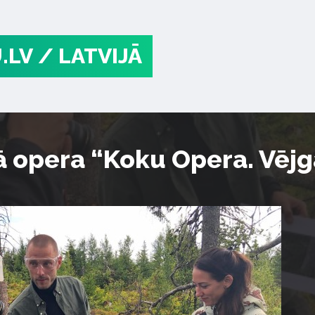
.LV
/ LATVIJĀ
 opera “Koku Opera. Vēj