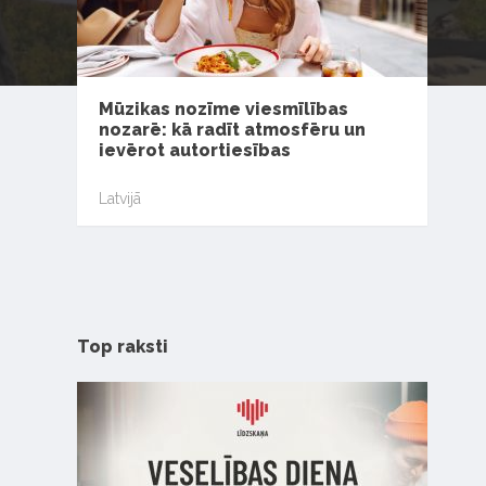
Mūzikas nozīme viesmīlības
nozarē: kā radīt atmosfēru un
ievērot autortiesības
Latvijā
Top raksti