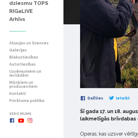
dziesmu TOPS
RIGaLIVE
Arhīvs
Atļaujas un licences
Galerijas
Blakustiesības
Autortiesības
Uzņēmumiem un
iestādēm
Mūziķiem un
producentiem
Kontakti
Dalīties
Ieteikt
Privātuma politika
Šī gada 17. un 18. augu
SEKO MUMS
laikmetīgās brīvdabas
Operas, kas uzsver vērtīg