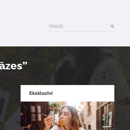
Meklēt
gāzes”
Ekskluzīvi