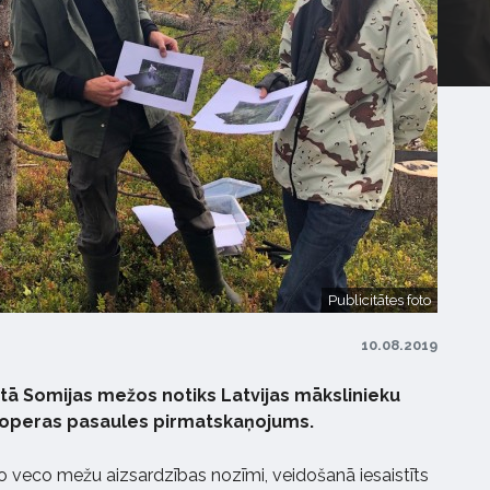
Publicitātes foto
10.08.2019
stā Somijas mežos notiks Latvijas mākslinieku
 operas pasaules pirmatskaņojums.
o veco mežu aizsardzības nozīmi, veidošanā iesaistīts