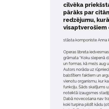
cilvēka priekšsta
pārāks par citā
redzējumu, kurā
visaptverošiem
stāsta komponiste Anna Ķ
Operas libreta iedvesmas
grāmata “Koku slepenā dzī
un formas, kā mežs aug un
Autors norāda uz rūpniec
balstītiem faktiem un arg
vienotu organismu, kur ka
funkciju. Šāds skatījums 
noteiktā izaugsmes stadijā
Dabā novecošana nav traģēd
koki turpina pildīt kādu 