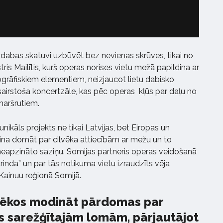
īvdabas skatuvi uzbūvēt bez nevienas skrūves, tikai no
tris Mailītis, kurš operas norises vietu mežā papildina ar
grāfiskiem elementiem, neizjaucot lietu dabisko
i sairstoša koncertzāle, kas pēc operas kļūs par daļu no
maršrutiem.
nikāls projekts ne tikai Latvijas, bet Eiropas un
ina domāt par cilvēka attiecībām ar mežu un to
neapzināto saziņu. Somijas partneris operas veidošanā
rinda” un par tās notikuma vietu izraudzīts vēja
Kainuu reģionā Somijā.
vēkos modināt pārdomas par
s sarežģītajām lomām, pārjautājot