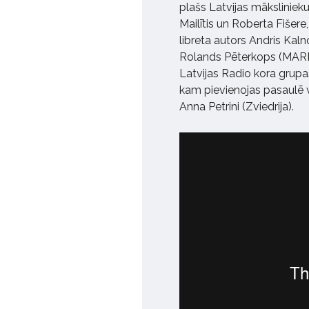
plašs Latvijas mākslinieku
Mailītis un Roberta Fišere
libreta autors Andris Kal
Rolands Pēterkops (MAREUN
Latvijas Radio kora grup
kam pievienojas pasaulē 
Anna Petrini (Zviedrija).