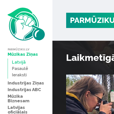
PARMŪZIKU
PARMŪZIKU.LV
Mūzikas Ziņas
Laikmetīgā
Latvijā
Pasaulē
Ieraksti
Industrijas Ziņas
Industrijas ABC
Mūzika
Biznesam
Latvijas
oficiālais