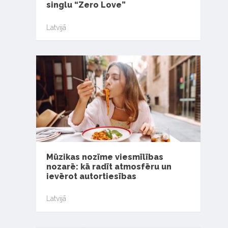
singlu “Zero Love”
Latvijā
Mūzikas nozīme viesmīlības
nozarē: kā radīt atmosfēru un
ievērot autortiesības
Latvijā