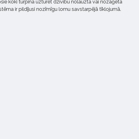
ošie koki turpina uzturēt dzīvību nolauzta vai nozāģēta
stēma ir pildījusi nozīmīgu lomu savstarpējā tīklojumā.