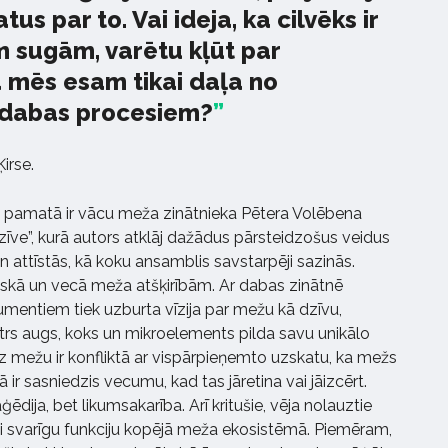
tus par to. Vai ideja, ka cilvēks ir
m sugām, varētu kļūt par
 mēs esam tikai daļa no
 dabas procesiem?
irse.
 pamatā ir vācu meža zinātnieka Pētera Volēbena
ve”, kurā autors atklāj dažādus pārsteidzošus veidus
 attīstās, kā koku ansamblis savstarpēji sazinās.
iskā un vecā meža atšķirībām. Ar dabas zinātnē
umentiem tiek uzburta vīzija par mežu kā dzīvu,
trs augs, koks un mikroelements pilda savu unikālo
uz mežu ir konfliktā ar vispārpieņemto uzskatu, ka mežs
 ir sasniedzis vecumu, kad tas jāretina vai jāizcērt.
ija, bet likumsakarība. Arī kritušie, vēja nolauztie
ļoti svarīgu funkciju kopējā meža ekosistēmā. Piemēram,