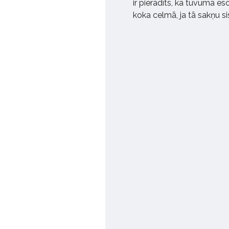
ir pierādīts, ka tuvumā es
koka celmā, ja tā sakņu si