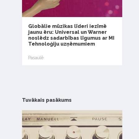
Globālie mūzikas līderi iezīmē
jaunu ēru: Universal un Warner
noslēdz sadarbības līgumus ar MI
Tehnoloģiju uzņēmumiem
Pasaulē
Tuvākais pasākums