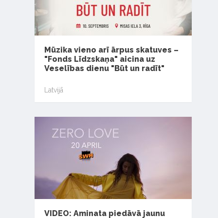
Mūzika vieno arī ārpus skatuves –
"Fonds Līdzskaņa" aicina uz
Veselības dienu "Būt un radīt"
Latvijā
VIDEO: Aminata piedāvā jaunu