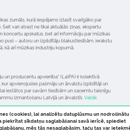
ikas žurnāls, kurā iespējams izlasīt svarīgāko par
Šeit vari atrast ne tikai aktuālās ziņas, ekspertu
 koncertu apskatus, bet arī informāciju par mūzikas
 pusi – autoru un izpildītāju blakustiesībām, ierakstu
pā, kā arī mūzikas industriju kopumā.
tāju un producentu apvienība” (LaIPA) ir kolektīvā
 kur apvienojušies pašmāju un ārvalstu izpildītāji un
ai iestātos par savām tiesībām un saņemtu taisnīgu
rammu izmantošanu Latvijā un ārvalstīs.
Vairāk
nes (cookies), lai analizētu datuplūsmu un nodrošinātu
Ja piekrītat sīkdatņu saglabāšanai savā ierīcē, spiediet
 saglabāšanu, mēs tās nesaglabāsim, taču tas var ietekm