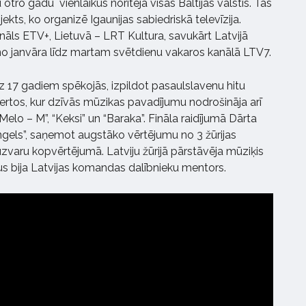
otro gadu vienlaikus noritēja visās Baltijas valstīs. Tas
jekts, ko organizē Igaunijas sabiedriskā televīzija.
anāls ETV+, Lietuvā – LRT Kultura, savukārt Latvijā
no janvāra līdz martam svētdienu vakaros kanālā LTV7.
z 17 gadiem spēkojās, izpildot pasaulslavenu hitu
ertos, kur dzīvās mūzikas pavadījumu nodrošināja arī
elo – M”, “Keksi” un “Baraka”. Fināla raidījumā Dārta
Angels”, saņemot augstāko vērtējumu no 3 žūrijas
zvaru kopvērtējumā. Latviju žūrijā pārstāvēja mūziķis
ikus bija Latvijas komandas dalībnieku mentors.