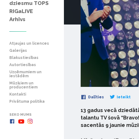
dziesmu TOPS
RIGaLIVE
Arhīvs
Atļaujas un licences
Galerijas
Blakustiesības
Autortiesības
Uzņēmumiem un
iestādēm
Mūziķiem un
producentiem
Kontakti
Dalīties
Ieteikt
Privātuma politika
13 gadus vecā dziedātā
SEKO MUMS
talantu TV šovā “Bravo!”
sacentās 9 jaunie mūziķ