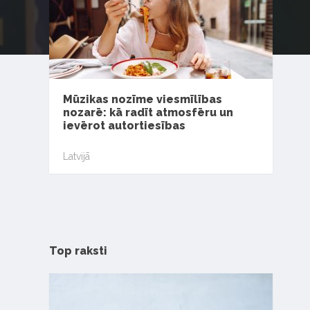
Mūzikas nozīme viesmīlības
nozarē: kā radīt atmosfēru un
ievērot autortiesības
Latvijā
Top raksti