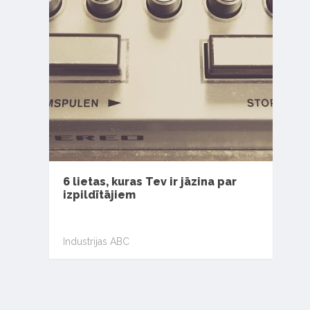
6 lietas, kuras Tev ir jāzina par
izpildītājiem
Industrijas ABC