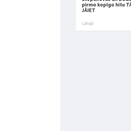
pirmo kopīgo hitu 
JĀIET
Latvijā