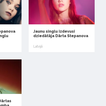
tepanova
Jaunu singlu izdevusi
inglu
dziedātāja Dārta Stepanova
Latvijā
Dārtas
amba