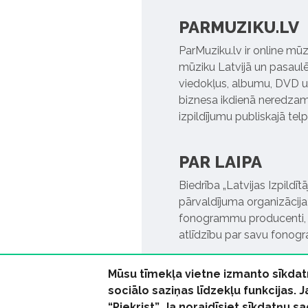
PARMUZIKU.LV
ParMuziku.lv ir online mūz
mūziku Latvijā un pasaulē. 
viedokļus, albumu, DVD un
biznesa ikdienā neredzamo
izpildījumu publiskajā tel
PAR LAIPA
Biedrība „Latvijas Izpildī
pārvaldījuma organizācija,
fonogrammu producenti, l
atlīdzību par savu fonog
Mūsu tīmekļa vietne izmanto sīkdat
sociālo saziņas līdzekļu funkcijas. 
“Piekrist”. Ja noraidīsiet sīkdatņu