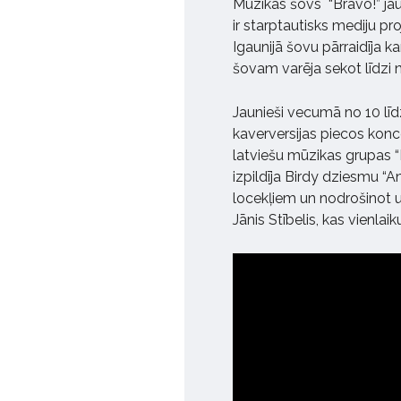
Mūzikas šovs “Bravo!” jau 
ir starptautisks mediju pro
Igaunijā šovu pārraidīja k
šovam varēja sekot līdzi 
Jaunieši vecumā no 10 līd
kaverversijas piecos konc
latviešu mūzikas grupas “M
izpildīja Birdy dziesmu “
locekļiem un nodrošinot u
Jānis Stībelis, kas vienla