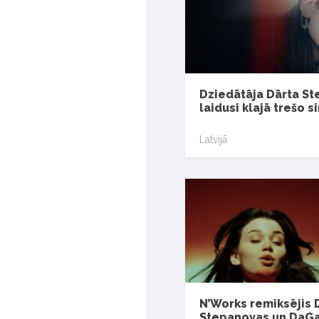
Dziedātāja Dārta S
laidusi klajā trešo s
Latvijā
N’Works remiksējis 
Stepanovas un DaG