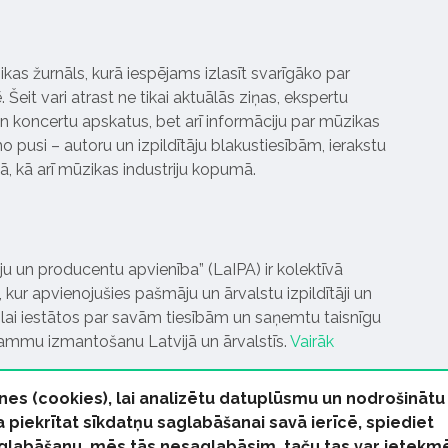
ikas žurnāls, kurā iespējams izlasīt svarīgāko par
Šeit vari atrast ne tikai aktuālās ziņas, ekspertu
 koncertu apskatus, bet arī informāciju par mūzikas
 pusi – autoru un izpildītāju blakustiesībām, ierakstu
pā, kā arī mūzikas industriju kopumā.
tāju un producentu apvienība” (LaIPA) ir kolektīvā
 kur apvienojušies pašmāju un ārvalstu izpildītāji un
ai iestātos par savām tiesībām un saņemtu taisnīgu
rammu izmantošanu Latvijā un ārvalstīs.
Vairāk
nes (cookies), lai analizētu datuplūsmu un nodrošinātu
Ja piekrītat sīkdatņu saglabāšanai savā ierīcē, spiediet
 saglabāšanu, mēs tās nesaglabāsim, taču tas var ietekm