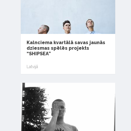
Kalnciema kvartālā savas jaunās
dziesmas spēlēs projekts
“SHIPSEA”
Latvijā