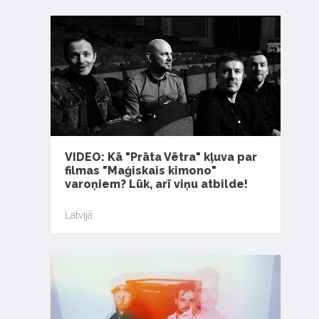
VIDEO: Kā "Prāta Vētra" kļuva par
filmas "Maģiskais kimono"
varoņiem? Lūk, arī viņu atbilde!
Latvijā