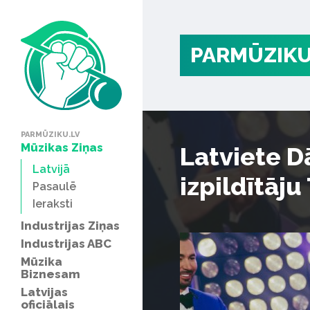
PARMŪZIKU
PARMŪZIKU.LV
Mūzikas Ziņas
Latviete D
Latvijā
izpildītāju
Pasaulē
Ieraksti
Industrijas Ziņas
Industrijas ABC
Mūzika
Biznesam
Latvijas
oficiālais