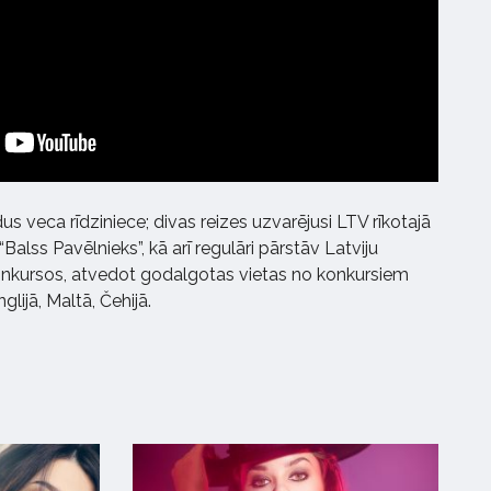
s veca rīdziniece; divas reizes uzvarējusi LTV rīkotajā
“Balss Pavēlnieks”, kā arī regulāri pārstāv Latviju
onkursos, atvedot godalgotas vietas no konkursiem
nglijā, Maltā, Čehijā.