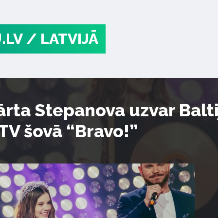
.LV
/ LATVIJĀ
ārta Stepanova uzvar Balti
 TV šovā “Bravo!”