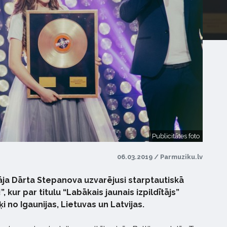
Publicitātes foto
06.03.2019 / Parmuziku.lv
ja Dārta Stepanova uzvarējusi starptautiskā
, kur par titulu “Labākais jaunais izpildītājs”
i no Igaunijas, Lietuvas un Latvijas.