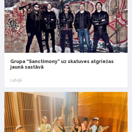
Grupa “Sanctimony” uz skatuves atgriežas
jaunā sastāvā
Latvijā