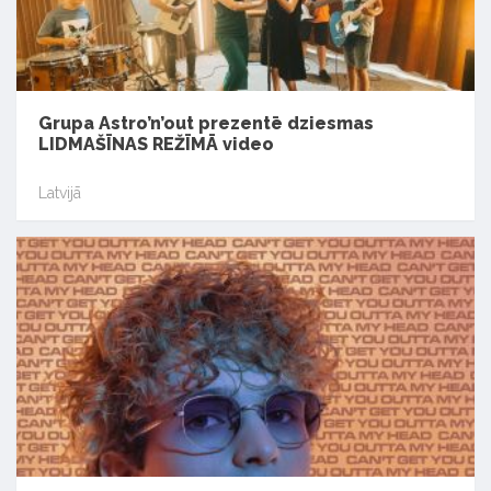
Grupa Astro’n’out prezentē dziesmas
LIDMAŠĪNAS REŽĪMĀ video
Latvijā