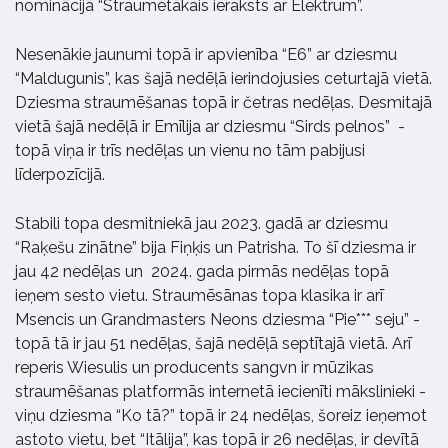
nominācijā “Straumētākais ieraksts ar Elektrum”.
Nesenākie jaunumi topā ir apvienība “E6” ar dziesmu
“Maldugunis”, kas šajā nedēļā ierindojusies ceturtajā vietā.
Dziesma straumēšanas topā ir četras nedēļas. Desmitajā
vietā šajā nedēļā ir Emīlija ar dziesmu “Sirds pelnos” -
topā viņa ir trīs nedēļas un vienu no tām pabijusi
līderpozīcijā.
Stabili topa desmitniekā jau 2023. gadā ar dziesmu
“Raķešu zinātne” bija Fiņķis un Patrisha. To šī dziesma ir
jau 42 nedēļas un 2024. gada pirmās nedēļas topā
ieņem sesto vietu. Straumēsānas topa klasika ir arī
Msencis un Grandmasters Neons dziesma “Pie*** seju” -
topā tā ir jau 51 nedēļas, šajā nedēļā septītajā vietā. Arī
reperis Wiesulis un producents sangvn ir mūzikas
straumēšanas platformās internetā iecienīti mākslinieki -
viņu dziesma “Ko tā?” topā ir 24 nedēļas, šoreiz ieņemot
astoto vietu, bet “Itālija”, kas topā ir 26 nedēļas, ir devītā