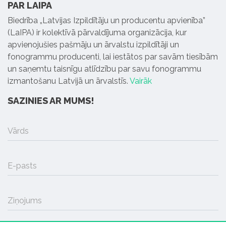
PAR LAIPA
Biedrība „Latvijas Izpildītāju un producentu apvienība”
(LaIPA) ir kolektīvā pārvaldījuma organizācija, kur
apvienojušies pašmāju un ārvalstu izpildītāji un
fonogrammu producenti, lai iestātos par savām tiesībām
un saņemtu taisnīgu atlīdzību par savu fonogrammu
izmantošanu Latvijā un ārvalstīs.
Vairāk
SAZINIES AR MUMS!
Vārds
E-pasts
Ziņojums