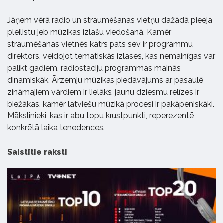
Jāņem vērā radio un straumēšanas vietņu dažādā pieeja
pleilistu jeb mūzikas izlašu viedošanā. Kamēr
straumēšanas vietnēs katrs pats sev ir programmu
direktors, veidojot tematiskās izlases, kas nemainīgas var
palikt gadiem, radiostaciju programmas mainās
dinamiskāk. Ārzemju mūzikas piedāvājums ar pasaulē
zināmajiem vārdiem ir lielāks, jaunu dziesmu relīzes ir
biežākas, kamēr latviešu mūzikā procesi ir pakāpeniskāki.
Mākslinieki, kas ir abu topu krustpunkti, reperezentē
konkrētā laika tenedences.
Saistītie raksti