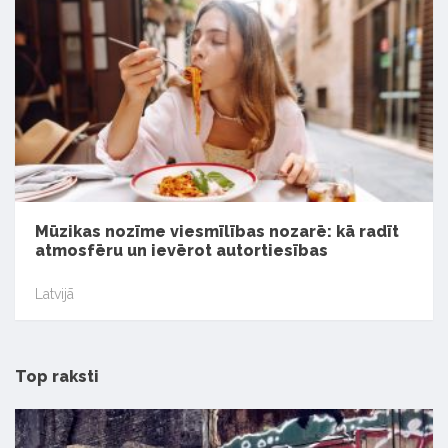
Mūzikas nozīme viesmīlības nozarē: kā radīt
atmosfēru un ievērot autortiesības
Latvijā
Top raksti