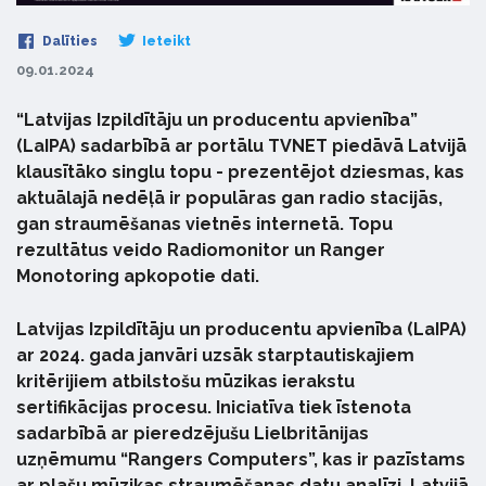
Dalīties
Ieteikt
09.01.2024
“Latvijas Izpildītāju un producentu apvienība”
(LaIPA) sadarbībā ar portālu TVNET piedāvā Latvijā
klausītāko singlu topu - prezentējot dziesmas, kas
aktuālajā nedēļā ir populāras gan radio stacijās,
gan straumēšanas vietnēs internetā. Topu
rezultātus veido Radiomonitor un Ranger
Monotoring apkopotie dati.
Latvijas Izpildītāju un producentu apvienība (LaIPA)
ar 2024. gada janvāri uzsāk starptautiskajiem
kritērijiem atbilstošu mūzikas ierakstu
sertifikācijas procesu. Iniciatīva tiek īstenota
sadarbībā ar pieredzējušu Lielbritānijas
uzņēmumu “Rangers Computers”, kas ir pazīstams
ar plašu mūzikas straumēšanas datu analīzi. Latvijā