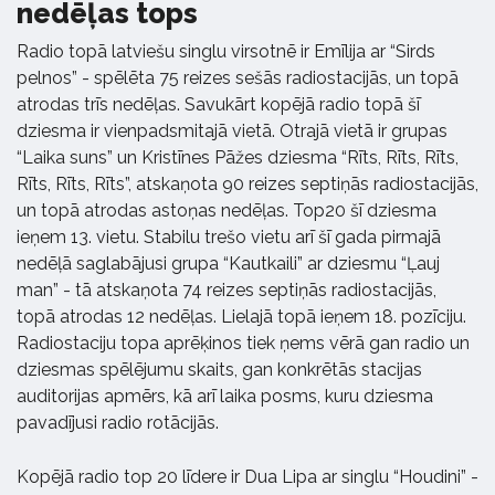
nedēļas tops
Radio topā latviešu singlu virsotnē ir Emīlija ar “Sirds
pelnos” - spēlēta 75 reizes sešās radiostacijās, un topā
atrodas trīs nedēļas. Savukārt kopējā radio topā šī
dziesma ir vienpadsmitajā vietā. Otrajā vietā ir grupas
“Laika suns” un Kristīnes Pāžes dziesma “Rīts, Rīts, Rīts,
Rīts, Rīts, Rīts”, atskaņota 90 reizes septiņās radiostacijās,
un topā atrodas astoņas nedēļas. Top20 šī dziesma
ieņem 13. vietu. Stabilu trešo vietu arī šī gada pirmajā
nedēļā saglabājusi grupa “Kautkaili” ar dziesmu “Ļauj
man” - tā atskaņota 74 reizes septiņās radiostacijās,
topā atrodas 12 nedēļas. Lielajā topā ieņem 18. pozīciju.
Radiostaciju topa aprēķinos tiek ņems vērā gan radio un
dziesmas spēlējumu skaits, gan konkrētās stacijas
auditorijas apmērs, kā arī laika posms, kuru dziesma
pavadījusi radio rotācijās.
Kopējā radio top 20 līdere ir Dua Lipa ar singlu “Houdini” -