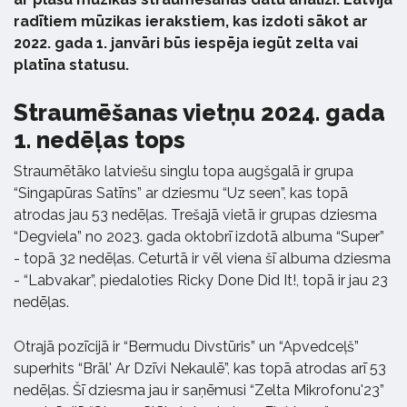
radītiem mūzikas ierakstiem, kas izdoti sākot ar
2022. gada 1. janvāri būs iespēja iegūt zelta vai
platīna statusu.
Straumēšanas vietņu 2024. gada
1. nedēļas tops
Straumētāko latviešu singlu topa augšgalā ir grupa
“Singapūras Satīns” ar dziesmu “Uz seen”, kas topā
atrodas jau 53 nedēļas. Trešajā vietā ir grupas dziesma
“Degviela” no 2023. gada oktobrī izdotā albuma “Super”
- topā 32 nedēļas. Ceturtā ir vēl viena šī albuma dziesma
- “Labvakar”, piedaloties Ricky Done Did It!, topā ir jau 23
nedēļas.
Otrajā pozīcijā ir “Bermudu Divstūris” un “Apvedceļš”
superhits “Brāl' Ar Dzīvi Nekaulē”, kas topā atrodas arī 53
nedēļas. Šī dziesma jau ir saņēmusi “Zelta Mikrofonu'23”