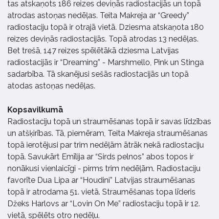
tas atskaņots 186 reizes deviņās radiostacijās un topā
atrodas astoņas nedēļas. Teita Makreja ar “Greedy”
radiostaciju topā ir otrajā vietā. Dziesma atskaņota 180
reizes deviņās radiostacijās. Topā atrodas 13 nedēļas.
Bet trešā, 147 reizes spēlētākā dziesma Latvijas
radiostacijās ir “Dreaming” - Marshmello, Pink un Stinga
sadarbība. Tā skanējusi sešās radiostacijās un topā
atodas astoņas nedēļas.
Kopsavilkumā
Radiostaciju topā un straumēšanas topā ir savas līdzības
un atšķirības. Tā, piemēram, Teita Makreja straumēšanas
topā ierotējusi par trim nedēļām ātrāk nekā radiostaciju
topā. Savukārt Emīlija ar “Sirds pelnos” abos topos ir
nonākusi vienlaicīgi - pirms trim nedēļām. Radiostaciju
favorīte Dua Lipa ar “Houdini” Latvijas straumēšanas
topā ir atrodama 51. vietā. Straumēšanas topa līderis
Džeks Harlovs ar “Lovin On Me” radiostaciju topā ir 12.
vietā, spēlēts otro nedēļu.