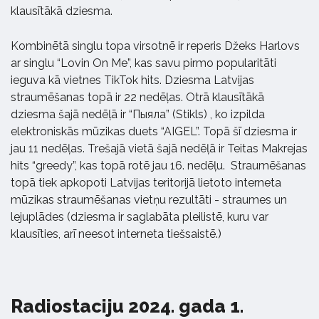
klausītākā dziesma.
Kombinētā singlu topa virsotnē ir reperis Džeks Harlovs
ar singlu “Lovin On Me”, kas savu pirmo popularitāti
ieguva kā vietnes TikTok hits. Dziesma Latvijas
straumēšanas topā ir 22 nedēļas. Otrā klausītākā
dziesma šajā nedēļā ir “Пыяла” (Stikls) , ko izpilda
elektroniskās mūzikas duets “AIGEL”. Topā šī dziesma ir
jau 11 nedēļas. Trešajā vietā šajā nedēļā ir Teitas Makrejas
hits “greedy”, kas topā rotē jau 16. nedēļu. Straumēšanas
topā tiek apkopoti Latvijas teritorijā lietoto interneta
mūzikas straumēšanas vietņu rezultāti - straumes un
lejuplādes (dziesma ir saglabāta pleilistē, kuru var
klausīties, arī neesot interneta tiešsaistē.)
Radiostaciju 2024. gada 1.