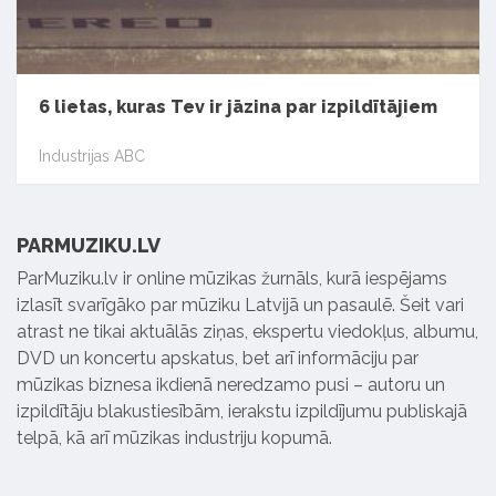
6 lietas, kuras Tev ir jāzina par izpildītājiem
Industrijas ABC
PARMUZIKU.LV
ParMuziku.lv ir online mūzikas žurnāls, kurā iespējams
izlasīt svarīgāko par mūziku Latvijā un pasaulē. Šeit vari
atrast ne tikai aktuālās ziņas, ekspertu viedokļus, albumu,
DVD un koncertu apskatus, bet arī informāciju par
mūzikas biznesa ikdienā neredzamo pusi – autoru un
izpildītāju blakustiesībām, ierakstu izpildījumu publiskajā
telpā, kā arī mūzikas industriju kopumā.