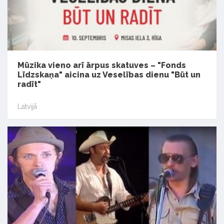
Mūzika vieno arī ārpus skatuves – "Fonds
Līdzskaņa" aicina uz Veselības dienu "Būt un
radīt"
Latvijā