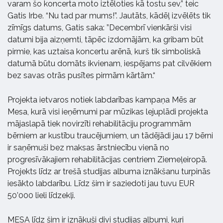
varam šo koncerta moto iztēloties kā tostu sev,” teic
Gatis Irbe. “Nu tad par mums!”. Jautāts, kādēļ izvēlēts tik
zīmīgs datums, Gatis saka: ”Decembrī vienkārši visi
datumi bija aizņemti, tāpēc izdomājām, ka gribam būt
pirmie, kas uztaisa koncertu arēnā, kurš tik simboliskā
datumā būtu domāts ikvienam, iespējams pat cilvēkiem
bez savas otrās pusītes pirmām kārtām.“
Projekta ietvaros notiek labdarības kampaņa Mēs ar
Mesa, kurā visi ieņēmumi par mūzikas lejuplādi projekta
mājaslapā tiek novirzīti rehabilitāciju programmām
bērniem ar kustību traucējumiem, un tādējādi jau 17 bērni
ir saņēmuši bez maksas ārstniecību vienā no
progresīvākajiem rehabilitācijas centriem Ziemeļeiropā.
Projekts līdz ar trešā studijas albuma iznākšanu turpinās
iesākto labdarību. Līdz šim ir saziedoti jau tuvu EUR
50’000 lieli līdzekļi.
MESA līdz šim ir iznākuši divi studijas albumi, kuri