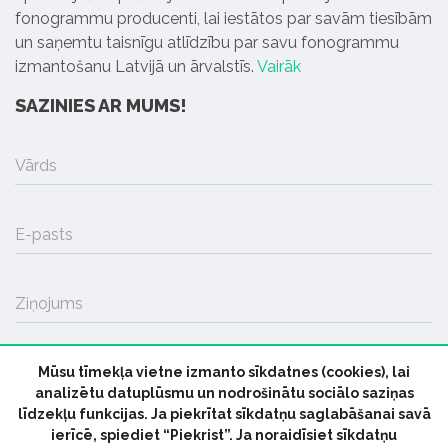
fonogrammu producenti, lai iestātos par savām tiesībām
un saņemtu taisnīgu atlīdzību par savu fonogrammu
izmantošanu Latvijā un ārvalstīs.
Vairāk
SAZINIES AR MUMS!
Vārds
E-pasts
Ziņojums
Mūsu tīmekļa vietne izmanto sīkdatnes (cookies), lai
SŪTĪT
analizētu datuplūsmu un nodrošinātu sociālo saziņas
līdzekļu funkcijas. Ja piekrītat sīkdatņu saglabāšanai savā
ierīcē, spiediet “Piekrist”. Ja noraidīsiet sīkdatņu