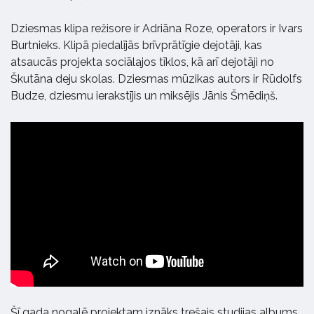
Dziesmas klipa režisore ir Adriāna Roze, operators ir Ivars
Burtnieks. Klipā piedalījās brīvprātīgie dejotāji, kas
atsaucās projekta sociālajos tīklos, kā arī dejotāji no
Škutāna deju skolas. Dziesmas mūzikas autors ir Rūdolfs
Budze, dziesmu ierakstījis un miksējis Jānis Šmēdiņš.
Šī gada nogalē projektam iznāks trešais studijas albums