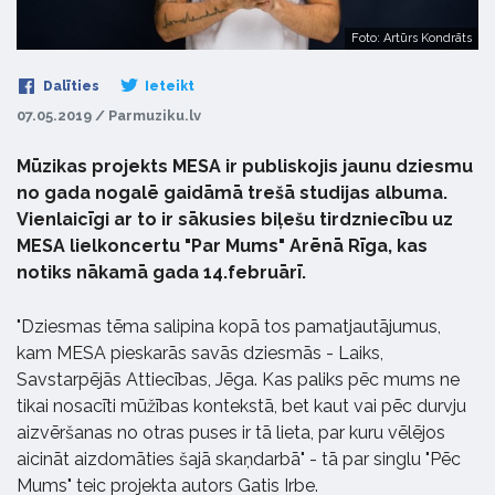
Foto: Artūrs Kondrāts
Dalīties
Ieteikt
07.05.2019 / Parmuziku.lv
Mūzikas projekts MESA ir publiskojis jaunu dziesmu
no gada nogalē gaidāmā trešā studijas albuma.
Vienlaicīgi ar to ir sākusies biļešu tirdzniecību uz
MESA lielkoncertu "Par Mums" Arēnā Rīga, kas
notiks nākamā gada 14.februārī.
"Dziesmas tēma salipina kopā tos pamatjautājumus,
kam MESA pieskarās savās dziesmās - Laiks,
Savstarpējās Attiecības, Jēga. Kas paliks pēc mums ne
tikai nosacīti mūžības kontekstā, bet kaut vai pēc durvju
aizvēršanas no otras puses ir tā lieta, par kuru vēlējos
aicināt aizdomāties šajā skaņdarbā" - tā par singlu "Pēc
Mums" teic projekta autors Gatis Irbe.