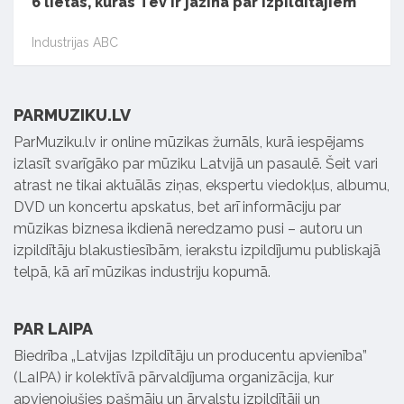
6 lietas, kuras Tev ir jāzina par izpildītājiem
Industrijas ABC
PARMUZIKU.LV
ParMuziku.lv ir online mūzikas žurnāls, kurā iespējams
izlasīt svarīgāko par mūziku Latvijā un pasaulē. Šeit vari
atrast ne tikai aktuālās ziņas, ekspertu viedokļus, albumu,
DVD un koncertu apskatus, bet arī informāciju par
mūzikas biznesa ikdienā neredzamo pusi – autoru un
izpildītāju blakustiesībām, ierakstu izpildījumu publiskajā
telpā, kā arī mūzikas industriju kopumā.
PAR LAIPA
Biedrība „Latvijas Izpildītāju un producentu apvienība”
(LaIPA) ir kolektīvā pārvaldījuma organizācija, kur
apvienojušies pašmāju un ārvalstu izpildītāji un