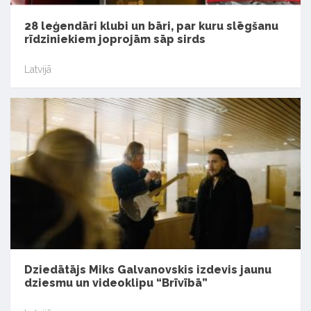
28 leģendāri klubi un bāri, par kuru slēgšanu
rīdziniekiem joprojām sāp sirds
Latvijā
Dziedātājs Miks Galvanovskis izdevis jaunu
dziesmu un videoklipu “Brīvībā”