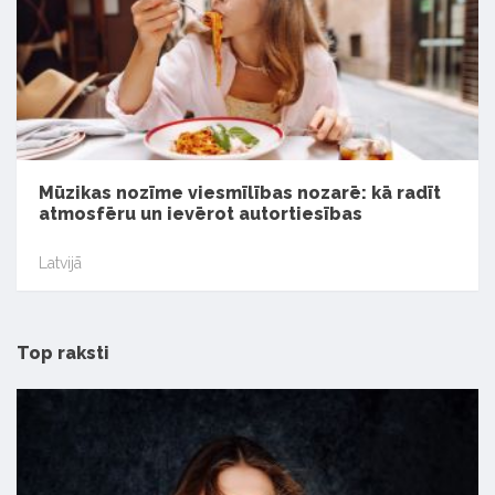
Mūzikas nozīme viesmīlības nozarē: kā radīt
atmosfēru un ievērot autortiesības
Latvijā
Top raksti