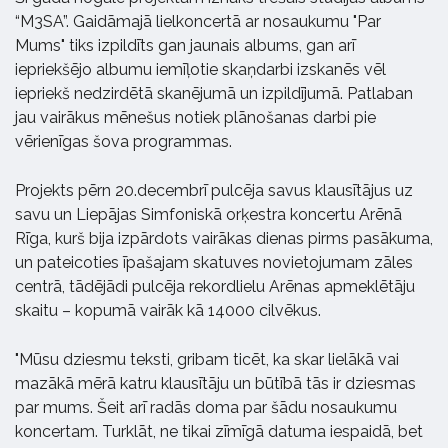
“M3SA”. Gaidāmajā lielkoncertā ar nosaukumu "Par
Mums" tiks izpildīts gan jaunais albums, gan arī
iepriekšējo albumu iemīļotie skaņdarbi izskanēs vēl
iepriekš nedzirdētā skanējumā un izpildījumā. Patlaban
jau vairākus mēnešus notiek plānošanas darbi pie
vērienīgas šova programmas.
Projekts pērn 20.decembrī pulcēja savus klausītājus uz
savu un Liepājas Simfoniskā orķestra koncertu Arēnā
Rīga, kurš bija izpārdots vairākas dienas pirms pasākuma,
un pateicoties īpašajam skatuves novietojumam zāles
centrā, tādējādi pulcēja rekordlielu Arēnas apmeklētāju
skaitu – kopumā vairāk kā 14000 cilvēkus.
"Mūsu dziesmu teksti, gribam ticēt, ka skar lielākā vai
mazākā mērā katru klausītāju un būtībā tās ir dziesmas
par mums. Šeit arī radās doma par šādu nosaukumu
koncertam. Turklāt, ne tikai zīmīgā datuma iespaidā, bet