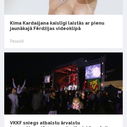
Kima Kardašjana kaislīgi laistās ar pienu
jaunākajā Fērdžijas videoklipā
Pasaulē
VKKF sniegs atbalstu ārvalstu