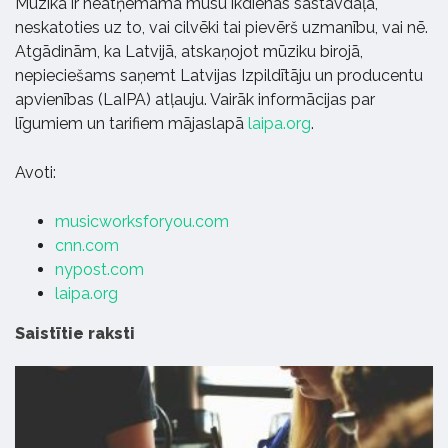
Mūzika ir neatņemama mūsu ikdienas sastāvdaļa,
neskatoties uz to, vai cilvēki tai pievērš uzmanību, vai nē.
Atgādinām, ka Latvijā, atskaņojot mūziku birojā,
nepieciešams saņemt Latvijas Izpildītāju un producentu
apvienības (LaIPA) atļauju. Vairāk informācijas par
līgumiem un tarifiem mājaslapā
laipa.org
.
Avoti:
musicworksforyou.com
cnn.com
nypost.com
laipa.org
Saistītie raksti