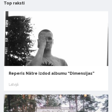
Top raksti
Reperis Nātre izdod albumu “Dimensijas”
Latvijā