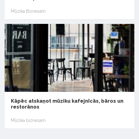
Mūzika Biznesam
Kāpēc atskaņot mūziku kafejnīcās, bāros un
restorānos
Mūzika biznesam