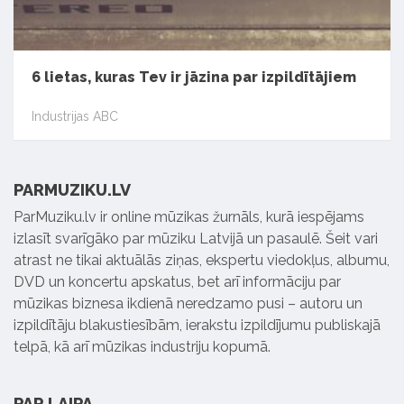
6 lietas, kuras Tev ir jāzina par izpildītājiem
Industrijas ABC
PARMUZIKU.LV
ParMuziku.lv ir online mūzikas žurnāls, kurā iespējams
izlasīt svarīgāko par mūziku Latvijā un pasaulē. Šeit vari
atrast ne tikai aktuālās ziņas, ekspertu viedokļus, albumu,
DVD un koncertu apskatus, bet arī informāciju par
mūzikas biznesa ikdienā neredzamo pusi – autoru un
izpildītāju blakustiesībām, ierakstu izpildījumu publiskajā
telpā, kā arī mūzikas industriju kopumā.
PAR LAIPA