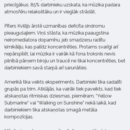
priecīgākus. 85% darbinieku uzskata, ka mūzika padara
atmosfēru relaksētāku un ir vieglāk strādāt.
Pīters Kvillijs ārstē uzmanības deficīta sindromu
pieaugušajiem. Viņš stāsta, ka mūzika paaugstina
neiromediatora dopamīnu, jeb smadzeņu radītu
ķimikāliju, kas palīdz koncentrēties. Protams svarīgi arī
nepārspīlēt, lai mūzika ir vairāk kā fona troksnis nevis
pilnībā pārņem biroju un traucē ne tikai koncentrēties, bet
darbiniekiem savā starpā arī sarunāties.
Amerikā tika veikts eksperiments. Darbinieki tika sadalīti
grupās pa trim. Atklājās, ka vairāk tiek paveikts, kad tiek
atskaņotas ritmiskas dziesmas, piemēram, “Yellow
Submarine” vai “Walking on Sunshine” nekā laikā, kad
darbiniekiem tika atskaņotas smagā metāla
kompozīcijas.