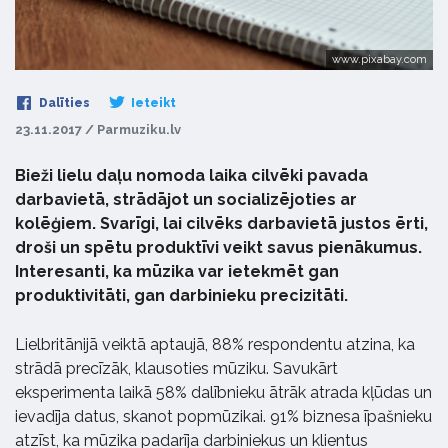
www.pixabay.com
Dalīties
Ieteikt
23.11.2017 / Parmuziku.lv
Bieži lielu daļu nomoda laika cilvēki pavada
darbavietā, strādājot un socializējoties ar
kolēģiem. Svarīgi, lai cilvēks darbavietā justos ērti,
droši un spētu produktīvi veikt savus pienākumus.
Interesanti, ka mūzika var ietekmēt gan
produktivitāti, gan darbinieku precizitāti.
Lielbritānijā veiktā aptaujā, 88% respondentu atzina, ka
strādā precīzāk, klausoties mūziku. Savukārt
eksperimenta laikā 58% dalībnieku ātrāk atrada kļūdas un
ievadīja datus, skanot popmūzikai. 91% biznesa īpašnieku
atzīst, ka mūzika padarīja darbiniekus un klientus