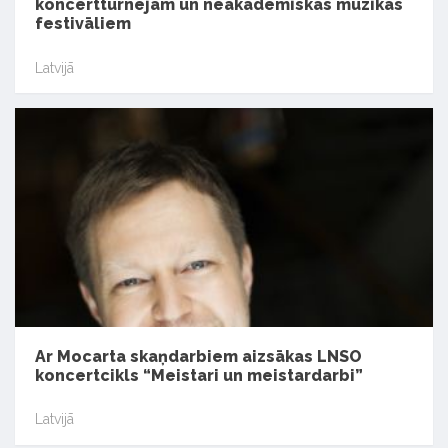
koncertturnejām un neakadēmiskās mūzikas
festivāliem
Latvijā
Ar Mocarta skaņdarbiem aizsākas LNSO
koncertcikls “Meistari un meistardarbi”
Latvijā