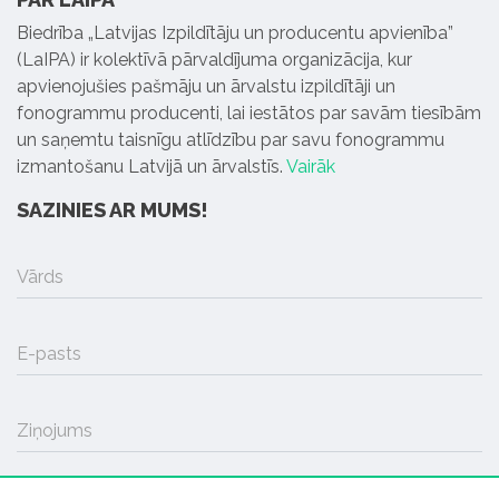
Biedrība „Latvijas Izpildītāju un producentu apvienība”
(LaIPA) ir kolektīvā pārvaldījuma organizācija, kur
apvienojušies pašmāju un ārvalstu izpildītāji un
fonogrammu producenti, lai iestātos par savām tiesībām
un saņemtu taisnīgu atlīdzību par savu fonogrammu
izmantošanu Latvijā un ārvalstīs.
Vairāk
SAZINIES AR MUMS!
Vārds
E-pasts
Ziņojums