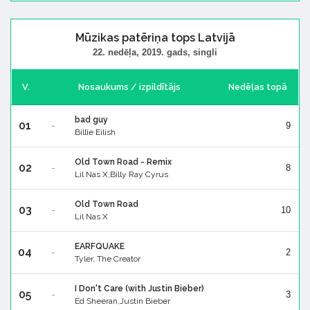
Mūzikas patēriņa tops Latvijā
22. nedēļa, 2019. gads, singli
V.
Nosaukums / izpildītājs
Nedēļas topā
bad guy
01
9
-
Billie Eilish
Old Town Road - Remix
02
8
-
Lil Nas X,Billy Ray Cyrus
Old Town Road
03
10
-
Lil Nas X
EARFQUAKE
04
2
-
Tyler, The Creator
I Don't Care (with Justin Bieber)
05
3
-
Ed Sheeran,Justin Bieber