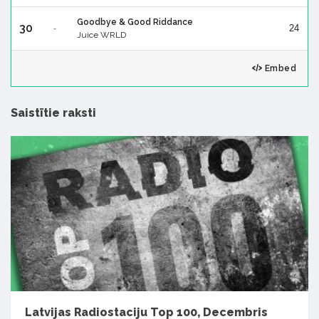
Goodbye & Good Riddance
30
24
-
Juice WRLD
Embed
Saistītie raksti
Latvijas Radiostaciju Top 100, Decembris