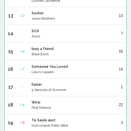
Duncan Laurence
Sucker
13
13
2
▲
Jonas Brothers
SOS
14
7
-
Avicii
bury a friend
15
16
4
▲
Billie Eilish
Someone You Loved
16
14
7
▲
Lewis Capaldi
Easier
17
1
-
5 Seconds of Summer
Wow.
18
22
4
▲
Post Malone
Te Saule aust
19
3
9
▼
Instrumenti,Prāta Vētra