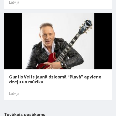
Latvijā
Guntis Veits jaunā dziesmā “Pļavā” apvieno
dzeju un mūziku
Latvijā
Tuvākais pasākums