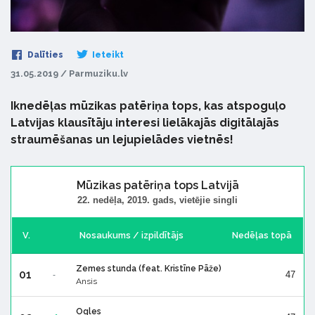
Dalīties
Ieteikt
31.05.2019 / Parmuziku.lv
Iknedēļas mūzikas patēriņa tops, kas atspoguļo
Latvijas klausītāju interesi lielākajās digitālajās
straumēšanas un lejupielādes vietnēs!
Mūzikas patēriņa tops Latvijā
22. nedēļa, 2019. gads, vietējie singli
V.
Nosaukums / izpildītājs
Nedēļas topā
Zemes stunda (feat. Kristīne Pāže)
01
47
-
Ansis
Ogles