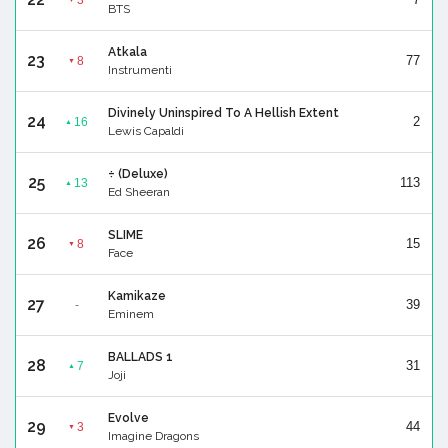
BTS
Atkala
23
77
8
▼
Instrumenti
Divinely Uninspired To A Hellish Extent
24
2
16
▲
Lewis Capaldi
÷ (Deluxe)
25
113
13
▲
Ed Sheeran
SLIME
26
15
8
▼
Face
Kamikaze
27
39
-
Eminem
BALLADS 1
28
31
7
▲
Joji
Evolve
29
44
3
▼
Imagine Dragons