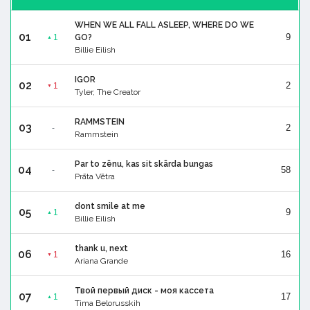
WHEN WE ALL FALL ASLEEP, WHERE DO WE
01
9
1
GO?
▲
Billie Eilish
IGOR
02
2
1
▼
Tyler, The Creator
RAMMSTEIN
03
2
-
Rammstein
Par to zēnu, kas sit skārda bungas
04
58
-
Prāta Vētra
dont smile at me
05
9
1
▲
Billie Eilish
thank u, next
06
16
1
▼
Ariana Grande
Твой первый диск - моя кассета
07
17
1
▲
Tima Belorusskih