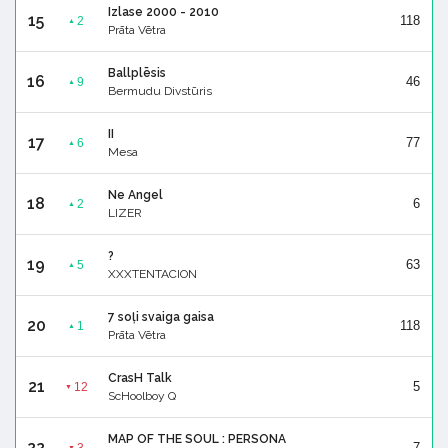
Izlase 2000 - 2010
15
118
2
▲
Prāta Vētra
Ballplēsis
16
46
9
▲
Bermudu Divstūris
II
17
77
6
▲
Mesa
Ne Angel
18
6
2
▲
LIZER
?
19
63
5
▲
XXXTENTACION
7 soļi svaiga gaisa
20
118
1
▲
Prāta Vētra
CrasH Talk
21
5
12
▼
ScHoolboy Q
MAP OF THE SOUL : PERSONA
22
7
3
▼