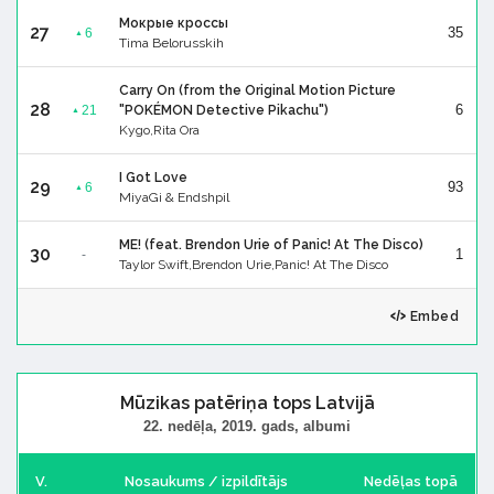
Мокрые кроссы
27
35
6
▲
Tima Belorusskih
Carry On (from the Original Motion Picture
28
6
21
"POKÉMON Detective Pikachu")
▲
Kygo,Rita Ora
I Got Love
29
93
6
▲
MiyaGi & Endshpil
ME! (feat. Brendon Urie of Panic! At The Disco)
30
1
-
Taylor Swift,Brendon Urie,Panic! At The Disco
Embed
Mūzikas patēriņa tops Latvijā
22. nedēļa, 2019. gads, albumi
V.
Nosaukums / izpildītājs
Nedēļas topā