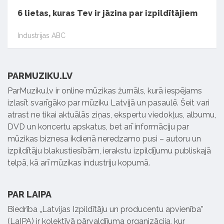
6 lietas, kuras Tev ir jāzina par izpildītājiem
Industrijas ABC
PARMUZIKU.LV
ParMuziku.lv ir online mūzikas žurnāls, kurā iespējams
izlasīt svarīgāko par mūziku Latvijā un pasaulē. Šeit vari
atrast ne tikai aktuālās ziņas, ekspertu viedokļus, albumu,
DVD un koncertu apskatus, bet arī informāciju par
mūzikas biznesa ikdienā neredzamo pusi – autoru un
izpildītāju blakustiesībām, ierakstu izpildījumu publiskajā
telpā, kā arī mūzikas industriju kopumā.
PAR LAIPA
Biedrība „Latvijas Izpildītāju un producentu apvienība”
(LaIPA) ir kolektīvā pārvaldījuma organizācija, kur