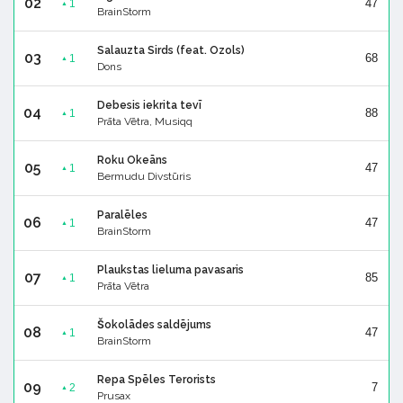
02
47
1
▲
BrainStorm
Salauzta Sirds (feat. Ozols)
03
68
1
▲
Dons
Debesis iekrita tevī
04
88
1
▲
Prāta Vētra, Musiqq
Roku Okeāns
05
47
1
▲
Bermudu Divstūris
Paralēles
06
47
1
▲
BrainStorm
Plaukstas lieluma pavasaris
07
85
1
▲
Prāta Vētra
Šokolādes saldējums
08
47
1
▲
BrainStorm
Repa Spēles Terorists
09
7
2
▲
Prusax