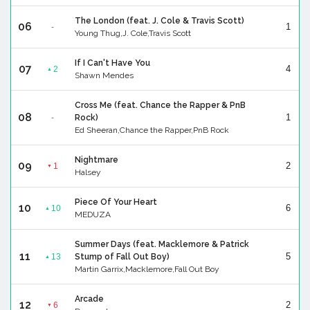
The London (feat. J. Cole & Travis Scott)
06
1
-
Young Thug,J. Cole,Travis Scott
If I Can't Have You
07
4
2
▲
Shawn Mendes
Cross Me (feat. Chance the Rapper & PnB
08
1
-
Rock)
Ed Sheeran,Chance the Rapper,PnB Rock
Nightmare
09
2
1
▼
Halsey
Piece Of Your Heart
10
6
10
▲
MEDUZA
Summer Days (feat. Macklemore & Patrick
11
5
13
Stump of Fall Out Boy)
▲
Martin Garrix,Macklemore,Fall Out Boy
Arcade
12
2
6
▼