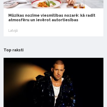
Mūzikas nozīme viesmīlības nozarē: kā radīt
atmosfēru un ievērot autortiesības
Latvijā
Top raksti