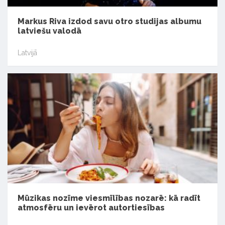
Markus Riva izdod savu otro studijas albumu
latviešu valodā
Latvijā
Mūzikas nozīme viesmīlības nozarē: kā radīt
atmosfēru un ievērot autortiesības