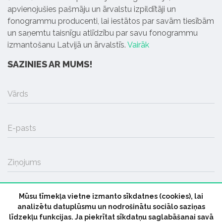
apvienojušies pašmāju un ārvalstu izpildītāji un
fonogrammu producenti, lai iestātos par savām tiesībām
un saņemtu taisnīgu atlīdzību par savu fonogrammu
izmantošanu Latvijā un ārvalstīs.
Vairāk
SAZINIES AR MUMS!
Vārds
E-pasts
Ziņojums
Mūsu tīmekļa vietne izmanto sīkdatnes (cookies), lai
SŪTĪT
analizētu datuplūsmu un nodrošinātu sociālo saziņas
līdzekļu funkcijas. Ja piekrītat sīkdatņu saglabāšanai savā