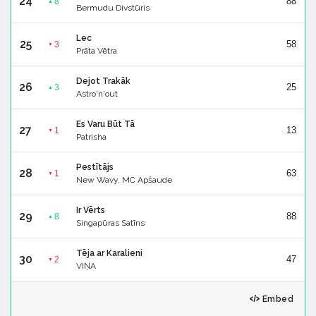
24
88
8
▲
Bermudu Divstūris
Lec
25
58
3
▼
Prāta Vētra
Dejot Trakāk
26
25
3
▲
Astro'n'out
Es Varu Būt Tā
27
13
1
▼
Patrisha
Pestītājs
28
63
1
▼
New Wavy, MC Apšaude
Ir Vērts
29
88
8
▲
Singapūras Satīns
Tēja ar Karalieni
30
47
2
▼
VIŅA
Embed