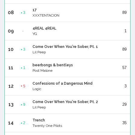
17
08
89
3
▲
XXXTENTACION
4REAL 4REAL
09
1
-
YG
Come Over When You're Sober, Pt. 1
10
89
3
▲
Lil Peep
beerbongs & bentleys
11
57
1
▲
Post Malone
Confessions of a Dangerous Mind
12
3
5
▼
Logic
Come Over When You're Sober, Pt. 2
13
29
9
▲
Lil Peep
Trench
14
35
2
▲
Twenty One Pilots