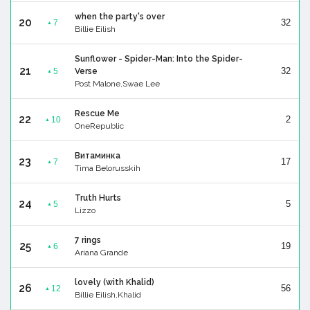
when the party's over
20
32
7
▲
Billie Eilish
Sunflower - Spider-Man: Into the Spider-
21
32
5
Verse
▲
Post Malone,Swae Lee
Rescue Me
22
2
10
▲
OneRepublic
Витаминка
23
17
7
▲
Tima Belorusskih
Truth Hurts
24
5
5
▲
Lizzo
7 rings
25
19
6
▲
Ariana Grande
lovely (with Khalid)
26
56
12
▲
Billie Eilish,Khalid