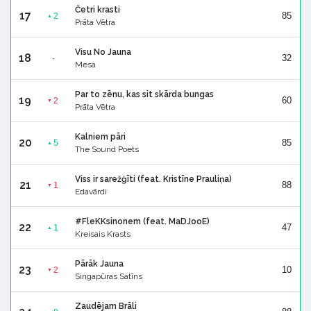
Četri krasti
17
85
2
▲
Prāta Vētra
Visu No Jauna
18
32
-
Mesa
Par to zēnu, kas sit skārda bungas
19
60
2
▼
Prāta Vētra
Kalniem pāri
20
85
5
▲
The Sound Poets
Viss ir sarežģīti (feat. Kristīne Prauliņa)
21
88
1
▼
Edavārdi
#FleKKsinonem (feat. MaDJooE)
22
47
1
▲
Kreisais Krasts
Pārāk Jauna
23
10
2
▼
Singapūras Satīns
Zaudējam Brāli