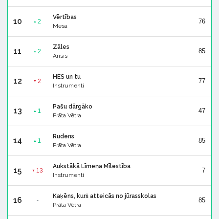
Vērtības
10
76
2
▲
Mesa
Zāles
11
85
2
▲
Ansis
HES un tu
12
77
2
▼
Instrumenti
Pašu dārgāko
13
47
1
▲
Prāta Vētra
Rudens
14
85
1
▲
Prāta Vētra
Aukstākā Līmeņa Mīlestība
15
7
13
▼
Instrumenti
Kaķēns, kurš atteicās no jūrasskolas
16
85
-
Prāta Vētra