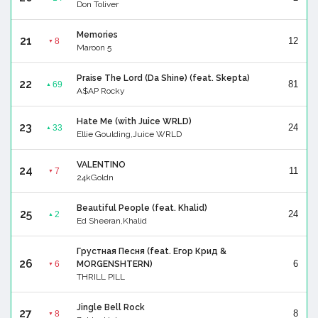
Don Toliver
Memories
21
12
8
▼
Maroon 5
Praise The Lord (Da Shine) (feat. Skepta)
22
81
69
▲
A$AP Rocky
Hate Me (with Juice WRLD)
23
24
33
▲
Ellie Goulding,Juice WRLD
VALENTINO
24
11
7
▼
24kGoldn
Beautiful People (feat. Khalid)
25
24
2
▲
Ed Sheeran,Khalid
Грустная Песня (feat. Егор Крид &
26
6
6
MORGENSHTERN)
▼
THRILL PILL
Jingle Bell Rock
27
8
8
▼