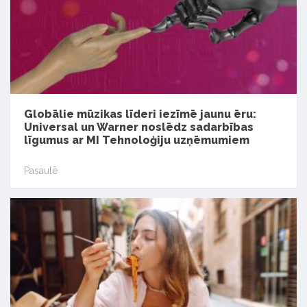
Globālie mūzikas līderi iezīmē jaunu ēru:
Universal un Warner noslēdz sadarbības
līgumus ar MI Tehnoloģiju uzņēmumiem
Pasaulē