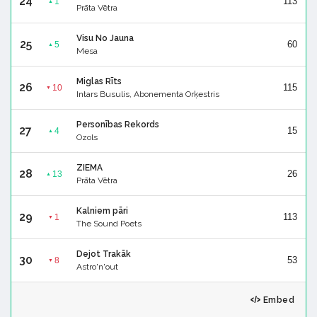
24
113
1
▲
Prāta Vētra
Visu No Jauna
25
60
5
▲
Mesa
Miglas Rīts
26
115
10
▼
Intars Busulis, Abonementa Orķestris
Personības Rekords
27
15
4
▲
Ozols
ZIEMA
28
26
13
▲
Prāta Vētra
Kalniem pāri
29
113
1
▼
The Sound Poets
Dejot Trakāk
30
53
8
▼
Astro'n'out
Embed