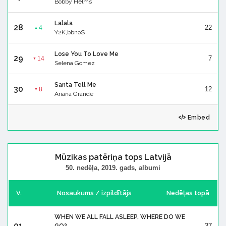
Bobby Helms
Lalala
28
22
4
▲
Y2K,bbno$
Lose You To Love Me
29
7
14
▼
Selena Gomez
Santa Tell Me
30
12
8
▼
Ariana Grande
Embed
Mūzikas patēriņa tops Latvijā
50. nedēļa, 2019. gads, albumi
V.
Nosaukums / izpildītājs
Nedēļas topā
WHEN WE ALL FALL ASLEEP, WHERE DO WE
01
37
-
GO?