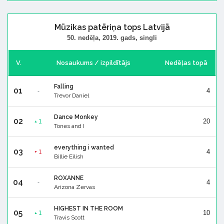
Mūzikas patēriņa tops Latvijā
50. nedēļa, 2019. gads, singli
V.
Nosaukums / izpildītājs
Nedēļas topā
Falling
01
4
-
Trevor Daniel
Dance Monkey
02
20
1
▲
Tones and I
everything i wanted
03
4
1
▼
Billie Eilish
ROXANNE
04
4
-
Arizona Zervas
HIGHEST IN THE ROOM
05
10
1
▲
Travis Scott