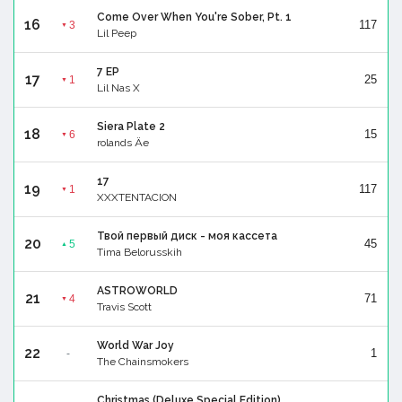
Come Over When You're Sober, Pt. 1
16
117
3
▼
Lil Peep
7 EP
17
25
1
▼
Lil Nas X
Siera Plate 2
18
15
6
▼
rolands Äe
17
19
117
1
▼
XXXTENTACION
Твой первый диск - моя кассета
20
45
5
▲
Tima Belorusskih
ASTROWORLD
21
71
4
▼
Travis Scott
World War Joy
22
1
-
The Chainsmokers
Christmas (Deluxe Special Edition)