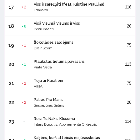
Viss ir sarežģīti (feat. Kristīne Prauliņa)
17
116
2
▼
Edavārdi
Visā Visumā Visums ir viss
18
26
8
▲
Instrumenti
Šokolādes saldējums
19
75
1
▼
BrainStorm
Plaukstas lieluma pavasaris
20
113
1
▲
Prāta Vētra
Tēja ar Karalieni
21
75
2
▼
VIŅA
Paliec Pie Manis
22
26
2
▼
Singapūras Satīns
Reiz Tu Nākis Klusumā
23
114
-
Intars Busulis, Abonementa Orķestris
Kaķēns, kurš atteicās no jūrasskolas