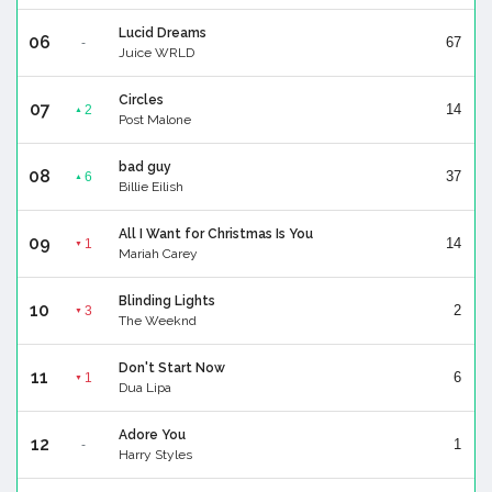
Lucid Dreams
06
67
-
Juice WRLD
Circles
07
14
2
▲
Post Malone
bad guy
08
37
6
▲
Billie Eilish
All I Want for Christmas Is You
09
14
1
▼
Mariah Carey
Blinding Lights
10
2
3
▼
The Weeknd
Don't Start Now
11
6
1
▼
Dua Lipa
Adore You
12
1
-
Harry Styles