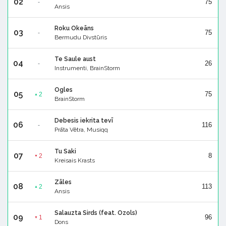
02
75
-
Ansis
Roku Okeāns
03
75
-
Bermudu Divstūris
Te Saule aust
04
26
-
Instrumenti, BrainStorm
Ogles
05
75
2
▲
BrainStorm
Debesis iekrita tevī
06
116
-
Prāta Vētra, Musiqq
Tu Saki
07
8
2
▼
Kreisais Krasts
Zāles
08
113
2
▲
Ansis
Salauzta Sirds (feat. Ozols)
09
96
1
▼
Dons