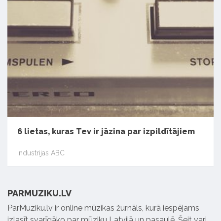
6 lietas, kuras Tev ir jāzina par izpildītājiem
Industrijas ABC
PARMUZIKU.LV
ParMuziku.lv ir online mūzikas žurnāls, kurā iespējams
izlasīt svarīgāko par mūziku Latvijā un pasaulē. Šeit vari