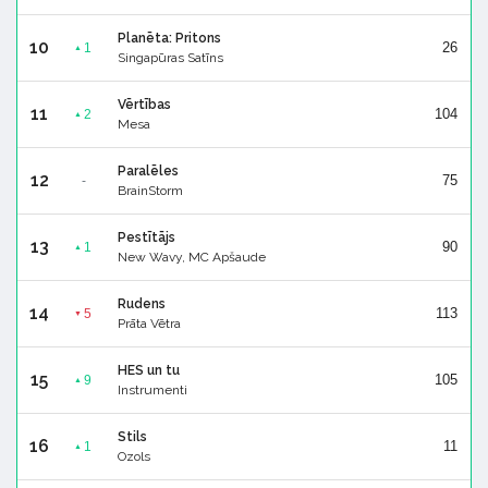
Planēta: Pritons
10
26
1
▲
Singapūras Satīns
Vērtības
11
104
2
▲
Mesa
Paralēles
12
75
-
BrainStorm
Pestītājs
13
90
1
▲
New Wavy, MC Apšaude
Rudens
14
113
5
▼
Prāta Vētra
HES un tu
15
105
9
▲
Instrumenti
Stils
16
11
1
▲
Ozols