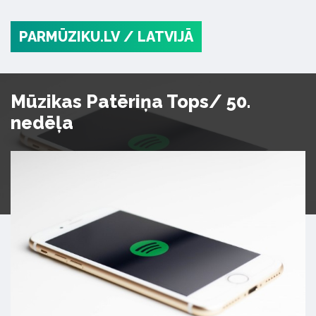
PARMŪZIKU.LV
/ LATVIJĀ
Mūzikas Patēriņa Tops/ 50.
nedēļa