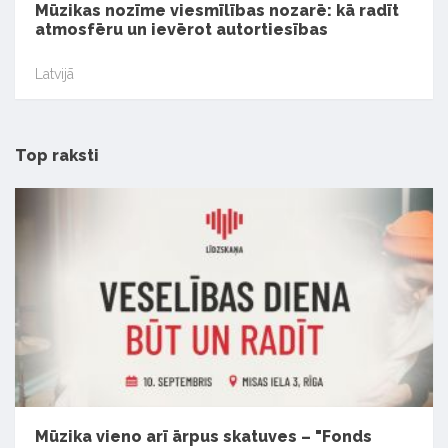
Mūzikas nozīme viesmīlības nozarē: kā radīt
atmosfēru un ievērot autortiesības
Latvijā
Top raksti
Mūzika vieno arī ārpus skatuves – "Fonds