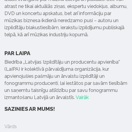
atrast ne tikai aktuālās ziņas, ekspertu viedokļus, albumu,
DVD un koncertu apskatus, bet arī informāciju par
mūzikas biznesa ikdienā neredzamo pusi – autoru un
izpildītāju blakustiesībām, ierakstu izpildījumu publiskajā
telpā, kā arī mūzikas industriju kopumā.
PAR LAIPA
Biedrība „Latvijas Izpildītāju un producentu apvienība”
(LaIPA) ir kolektīvā pārvaldījuma organizācija, kur
apvienojušies pašmāju un ārvalstu izpildītāji un
fonogrammu producenti, lai iestātos par savām tiesībām
un saņemtu taisnīgu atlīdzību par savu fonogrammu
izmantošanu Latvijā un ārvalstīs.
Vairāk
SAZINIES AR MUMS!
Vārds