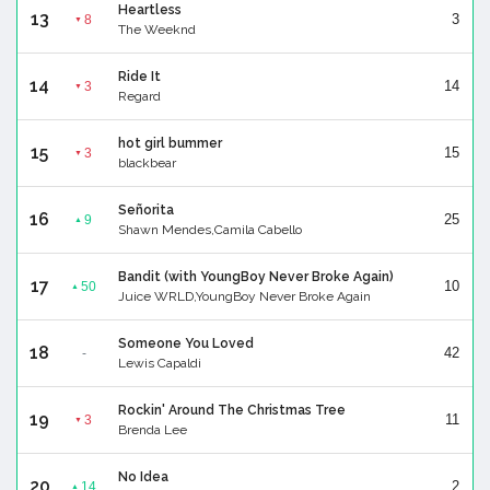
Heartless
13
3
8
▼
The Weeknd
Ride It
14
14
3
▼
Regard
hot girl bummer
15
15
3
▼
blackbear
Señorita
16
25
9
▲
Shawn Mendes,Camila Cabello
Bandit (with YoungBoy Never Broke Again)
17
10
50
▲
Juice WRLD,YoungBoy Never Broke Again
Someone You Loved
18
42
-
Lewis Capaldi
Rockin' Around The Christmas Tree
19
11
3
▼
Brenda Lee
No Idea
20
2
14
▲