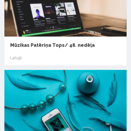
Mūzikas Patēriņa Tops/ 48. nedēļa
Latvijā