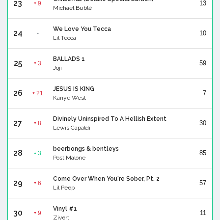
23
13
9
▼
Michael Bublé
We Love You Tecca
24
10
-
Lil Tecca
BALLADS 1
25
59
3
▼
Joji
JESUS IS KING
26
7
21
▼
Kanye West
Divinely Uninspired To A Hellish Extent
27
30
8
▼
Lewis Capaldi
beerbongs & bentleys
28
85
3
▲
Post Malone
Come Over When You're Sober, Pt. 2
29
57
6
▼
Lil Peep
Vinyl #1
30
11
9
▼
Zivert