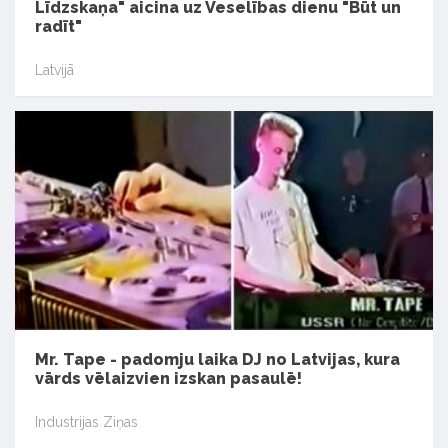
Līdzskaņa" aicina uz Veselības dienu "Būt un
radīt"
Latvijā
Mr. Tape - padomju laika DJ no Latvijas, kura
vārds vēlaizvien izskan pasaulē!
Industrijas Ziņas