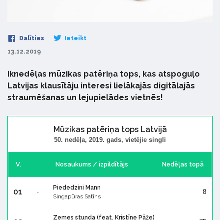
Dalīties
Ieteikt
13.12.2019
Iknedēļas mūzikas patēriņa tops, kas atspoguļo
Latvijas klausītāju interesi lielākajās digitālajās
straumēšanas un lejupielādes vietnēs!
Mūzikas patēriņa tops Latvijā
50. nedēļa, 2019. gads, vietējie singli
V.
Nosaukums / izpildītājs
Nedēļas topā
Piededzini Mann
01
8
-
Singapūras Satīns
Zemes stunda (feat. Kristīne Pāže)