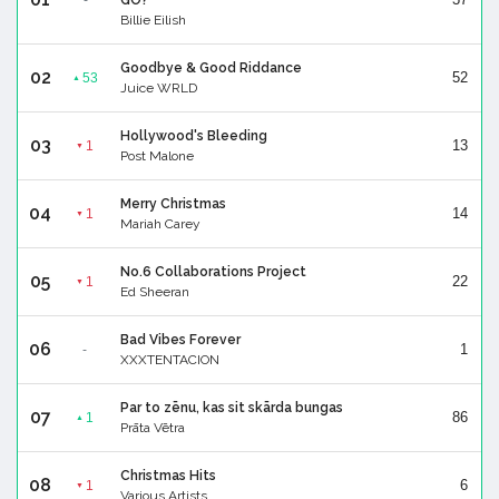
Billie Eilish
Goodbye & Good Riddance
02
52
53
▲
Juice WRLD
Hollywood's Bleeding
03
13
1
▼
Post Malone
Merry Christmas
04
14
1
▼
Mariah Carey
No.6 Collaborations Project
05
22
1
▼
Ed Sheeran
Bad Vibes Forever
06
1
-
XXXTENTACION
Par to zēnu, kas sit skārda bungas
07
86
1
▲
Prāta Vētra
Christmas Hits
08
6
1
▼
Various Artists