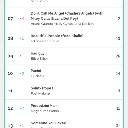
Sam Smith
Don’t Call Me Angel (Charlie’s Angels) (with
07
2
4
Miley Cyrus & Lana Del Rey)
▼
Ariana Grande,Miley Cyrus,Lana Del Rey
Beautiful People (feat. Khalid)
08
13
1
▲
Ed Sheeran,Khalid
bad guy
09
26
1
▼
Billie Eilish
Panini
10
14
3
▲
Lil Nas X
Saint-Tropez
11
3
-
Post Malone
Piededzini Mann
12
11
2
▲
Singapūras Satīns
Someone You Loved
13
31
1
▼