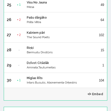
Visu No Jauna
25
49
1
▲
Mesa
Pašu dārgāko
26
64
2
▼
Prāta Vētra
Kalniem pāri
27
102
2
▼
The Sound Poets
Riņķi
28
15
-
Bermudu Divstūris
Dzīvot Citādāk
29
1
-
Aminata,Tautumeitas
Miglas Rīts
30
104
1
▲
Intars Busulis, Abonementa Orķestris
Embed