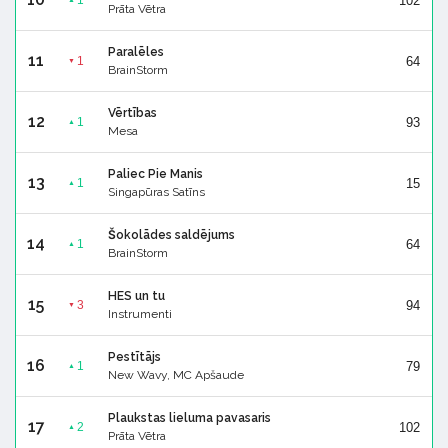
102
1
Prāta Vētra
Paralēles
11
64
1
▼
BrainStorm
Vērtības
12
93
1
▲
Mesa
Paliec Pie Manis
13
15
1
▲
Singapūras Satīns
Šokolādes saldējums
14
64
1
▲
BrainStorm
HES un tu
15
94
3
▼
Instrumenti
Pestītājs
16
79
1
▲
New Wavy, MC Apšaude
Plaukstas lieluma pavasaris
17
102
2
▲
Prāta Vētra