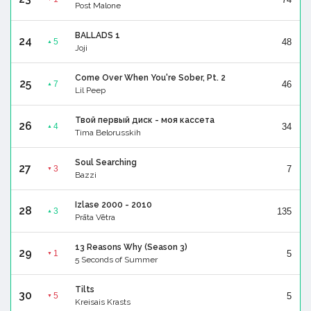
Post Malone
BALLADS 1
24
48
5
▲
Joji
Come Over When You're Sober, Pt. 2
25
46
7
▲
Lil Peep
Твой первый диск - моя кассета
26
34
4
▲
Tima Belorusskih
Soul Searching
27
7
3
▼
Bazzi
Izlase 2000 - 2010
28
135
3
▲
Prāta Vētra
13 Reasons Why (Season 3)
29
5
1
▼
5 Seconds of Summer
Tilts
30
5
5
▼
Kreisais Krasts