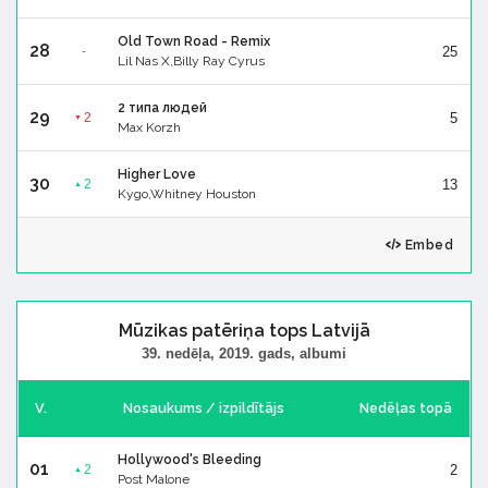
Old Town Road - Remix
28
25
-
Lil Nas X,Billy Ray Cyrus
2 типа людей
29
5
2
▼
Max Korzh
Higher Love
30
13
2
▲
Kygo,Whitney Houston
Embed
Mūzikas patēriņa tops Latvijā
39. nedēļa, 2019. gads, albumi
V.
Nosaukums / izpildītājs
Nedēļas topā
Hollywood's Bleeding
01
2
2
▲
Post Malone