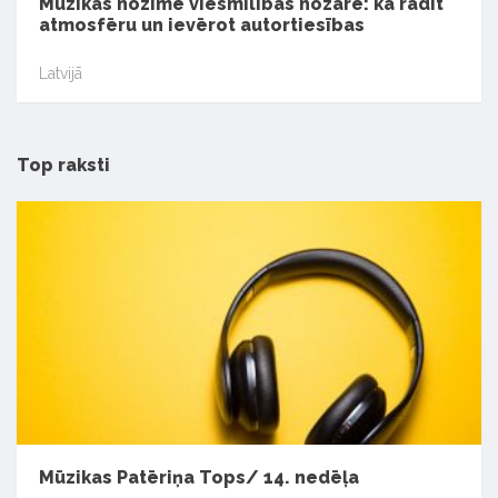
Mūzikas nozīme viesmīlības nozarē: kā radīt
atmosfēru un ievērot autortiesības
Latvijā
Top raksti
Mūzikas Patēriņa Tops/ 14. nedēļa