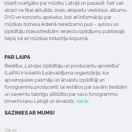
izlasīt svarīgāko par mūziku Latvijā un pasaulē. Šeit vari
atrast ne tikai aktuālās ziņas, ekspertu viedokļus, albumu,
DVD un koncertu apskatus, bet arī informāciju par
mūzikas biznesa ikdienā neredzamo pusi – autoru un
izpildītāju blakustiesībām, ierakstu izpildījumu publiskajā
telpā, kā arī mūzikas industriju kopumā.
PAR LAIPA
Biedrība „Latvijas Izpildītāju un producentu apvienība”
(LaIPA) ir kolektīvā pārvaldījuma organizācija, kur
apvienojušies pašmāju un ārvalstu izpildītāji un
fonogrammu producenti, lai iestātos par savām tiesībām
un saņemtu taisnīgu atlīdzību par savu fonogrammu
izmantošanu Latvijā un ārvalstīs.
Vairāk
SAZINIES AR MUMS!
Vārds