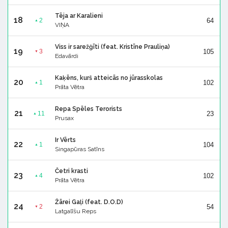
Tēja ar Karalieni
18
64
2
▲
VIŅA
Viss ir sarežģīti (feat. Kristīne Prauliņa)
19
105
3
▼
Edavārdi
Kaķēns, kurš atteicās no jūrasskolas
20
102
1
▲
Prāta Vētra
Repa Spēles Terorists
21
23
11
▲
Prusax
Ir Vērts
22
104
1
▲
Singapūras Satīns
Četri krasti
23
102
4
▲
Prāta Vētra
Žārei Gaļi (feat. D.O.D)
24
54
2
▼
Latgalīšu Reps