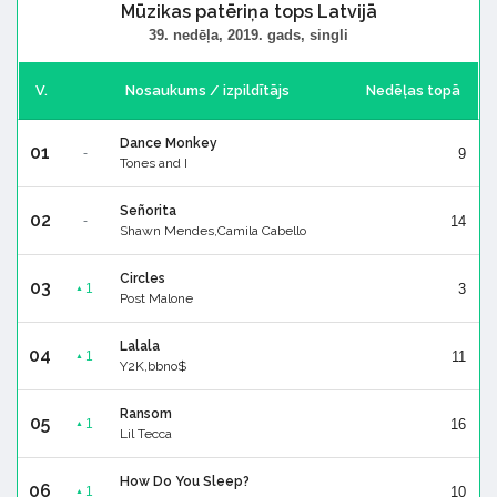
Mūzikas patēriņa tops Latvijā
39. nedēļa, 2019. gads, singli
V.
Nosaukums / izpildītājs
Nedēļas topā
Dance Monkey
01
9
-
Tones and I
Señorita
02
14
-
Shawn Mendes,Camila Cabello
Circles
03
3
1
▲
Post Malone
Lalala
04
11
1
▲
Y2K,bbno$
Ransom
05
16
1
▲
Lil Tecca
How Do You Sleep?
06
10
1
▲