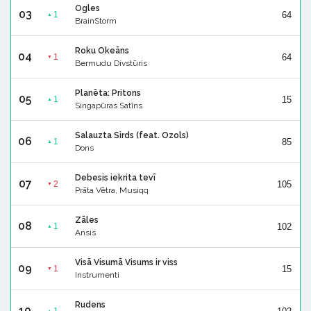
Ogles
03
64
1
▲
BrainStorm
Roku Okeāns
04
64
1
▼
Bermudu Divstūris
Planēta: Pritons
05
15
1
▲
Singapūras Satīns
Salauzta Sirds (feat. Ozols)
06
85
1
▲
Dons
Debesis iekrita tevī
07
105
2
▼
Prāta Vētra, Musiqq
Zāles
08
102
1
▲
Ansis
Visā Visumā Visums ir viss
09
15
1
▼
Instrumenti
Rudens
10
▲