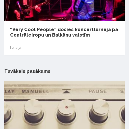
“Very Cool People” dosies koncertturnejā pa
Centrāleiropu un Balkānu valstīm
Latvijā
Tuvākais pasākums