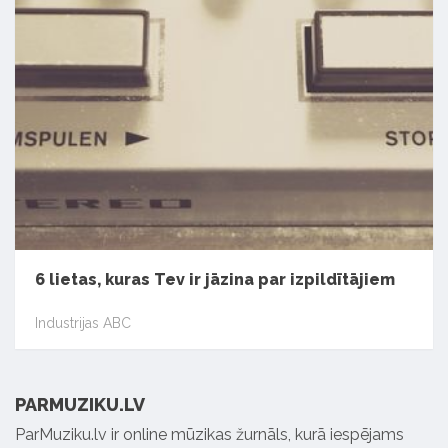
6 lietas, kuras Tev ir jāzina par izpildītājiem
Industrijas ABC
PARMUZIKU.LV
ParMuziku.lv ir online mūzikas žurnāls, kurā iespējams