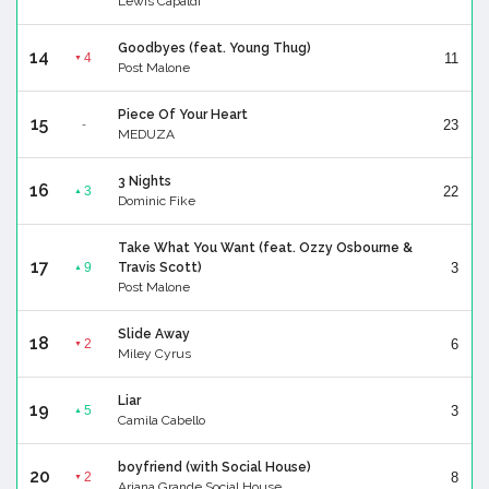
Lewis Capaldi
Goodbyes (feat. Young Thug)
14
11
4
▼
Post Malone
Piece Of Your Heart
15
23
-
MEDUZA
3 Nights
16
22
3
▲
Dominic Fike
Take What You Want (feat. Ozzy Osbourne &
17
3
9
Travis Scott)
▲
Post Malone
Slide Away
18
6
2
▼
Miley Cyrus
Liar
19
3
5
▲
Camila Cabello
boyfriend (with Social House)
20
8
2
▼
Ariana Grande,Social House