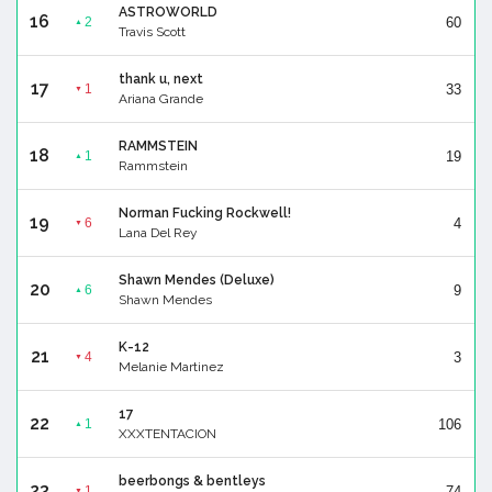
ASTROWORLD
16
60
2
▲
Travis Scott
thank u, next
17
33
1
▼
Ariana Grande
RAMMSTEIN
18
19
1
▲
Rammstein
Norman Fucking Rockwell!
19
4
6
▼
Lana Del Rey
Shawn Mendes (Deluxe)
20
9
6
▲
Shawn Mendes
K-12
21
3
4
▼
Melanie Martinez
17
22
106
1
▲
XXXTENTACION
beerbongs & bentleys
23
74
1
▼