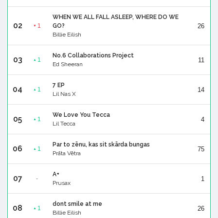
WHEN WE ALL FALL ASLEEP, WHERE DO WE
02
26
1
GO?
▼
Billie Eilish
No.6 Collaborations Project
03
11
1
▲
Ed Sheeran
7 EP
04
14
1
▲
Lil Nas X
We Love You Tecca
05
4
1
▲
Lil Tecca
Par to zēnu, kas sit skārda bungas
06
75
1
▲
Prāta Vētra
A+
07
1
-
Prusax
dont smile at me
08
26
1
▲
Billie Eilish