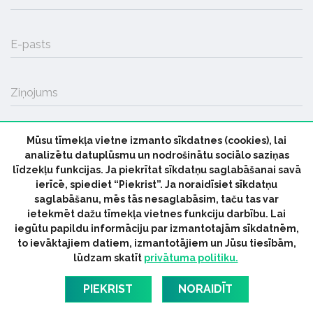
E-pasts
Ziņojums
Mūsu tīmekļa vietne izmanto sīkdatnes (cookies), lai
SŪTĪT
analizētu datuplūsmu un nodrošinātu sociālo saziņas
līdzekļu funkcijas. Ja piekrītat sīkdatņu saglabāšanai savā
ierīcē, spiediet “Piekrist”. Ja noraidīsiet sīkdatņu
saglabāšanu, mēs tās nesaglabāsim, taču tas var
ietekmēt dažu tīmekļa vietnes funkciju darbību. Lai
iegūtu papildu informāciju par izmantotajām sīkdatnēm,
© 2026 parmuziku.lv, visas tiesības paturētas
to ievāktajiem datiem, izmantotājiem un Jūsu tiesībām,
lūdzam skatīt
privātuma politiku.
RSS:
ParMuziku.lv
Mūzikas Ziņas
Industrijas Ziņas
Industrijas ABC
Mūzika Biznesam
Latvijas oficiālais
PIEKRIST
NORAIDĪT
dziesmu TOPS
RIGaLIVE