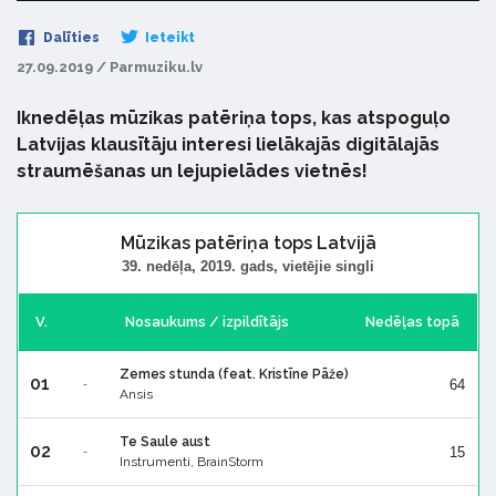
Dalīties
Ieteikt
27.09.2019 / Parmuziku.lv
Iknedēļas mūzikas patēriņa tops, kas atspoguļo
Latvijas klausītāju interesi lielākajās digitālajās
straumēšanas un lejupielādes vietnēs!
Mūzikas patēriņa tops Latvijā
39. nedēļa, 2019. gads, vietējie singli
V.
Nosaukums / izpildītājs
Nedēļas topā
Zemes stunda (feat. Kristīne Pāže)
01
64
-
Ansis
Te Saule aust
02
15
-
Instrumenti, BrainStorm