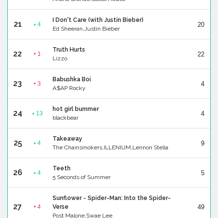
I Don't Care (with Justin Bieber)
21
20
4
▲
Ed Sheeran,Justin Bieber
Truth Hurts
22
22
1
▼
Lizzo
Babushka Boi
23
4
3
▼
A$AP Rocky
hot girl bummer
24
4
13
▲
blackbear
Takeaway
25
9
4
▲
The Chainsmokers,ILLENIUM,Lennon Stella
Teeth
26
5
4
▲
5 Seconds of Summer
Sunflower - Spider-Man: Into the Spider-
27
49
4
Verse
▼
Post Malone,Swae Lee