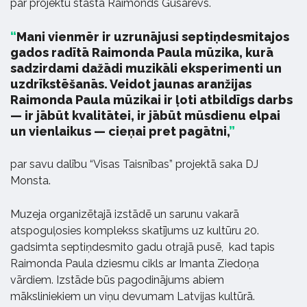
par projektu stāsta Raimonds Gusarevs.
Mani vienmēr ir uzrunājusi septiņdesmitajos
gados radītā Raimonda Paula mūzika, kurā
sadzirdami dažādi muzikāli eksperimenti un
uzdrīkstēšanās. Veidot jaunas aranžijas
Raimonda Paula mūzikai ir ļoti atbildīgs darbs
— ir jābūt kvalitātei, ir jābūt mūsdienu elpai
un vienlaikus — cieņai pret pagātni,
par savu dalību “Visas Taisnības” projektā saka DJ
Monsta.
Muzeja organizētajā izstādē un sarunu vakarā
atspoguļosies komplekss skatījums uz kultūru 20.
gadsimta septiņdesmito gadu otrajā pusē, kad tapis
Raimonda Paula dziesmu cikls ar Imanta Ziedoņa
vārdiem. Izstāde būs pagodinājums abiem
māksliniekiem un viņu devumam Latvijas kultūrā.