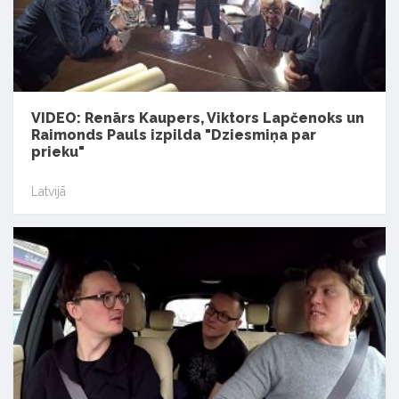
VIDEO: Renārs Kaupers, Viktors Lapčenoks un
Raimonds Pauls izpilda "Dziesmiņa par
prieku"
Latvijā