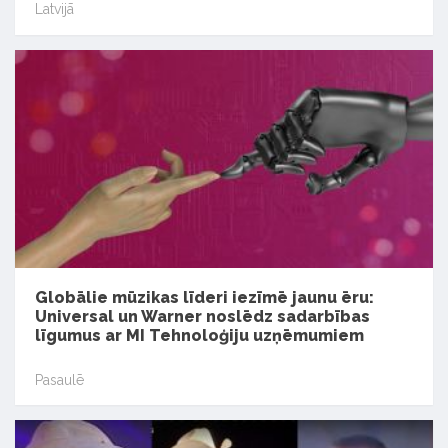
Latvijā
Globālie mūzikas līderi iezīmē jaunu ēru:
Universal un Warner noslēdz sadarbības
līgumus ar MI Tehnoloģiju uzņēmumiem
Pasaulē