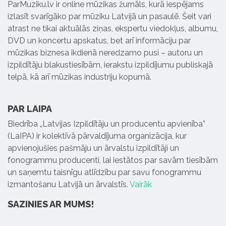
ParMuziku.lv ir online mūzikas žurnāls, kurā iespējams
izlasīt svarīgāko par mūziku Latvijā un pasaulē. Šeit vari
atrast ne tikai aktuālās ziņas, ekspertu viedokļus, albumu,
DVD un koncertu apskatus, bet arī informāciju par
mūzikas biznesa ikdienā neredzamo pusi – autoru un
izpildītāju blakustiesībām, ierakstu izpildījumu publiskajā
telpā, kā arī mūzikas industriju kopumā.
PAR LAIPA
Biedrība „Latvijas Izpildītāju un producentu apvienība”
(LaIPA) ir kolektīvā pārvaldījuma organizācija, kur
apvienojušies pašmāju un ārvalstu izpildītāji un
fonogrammu producenti, lai iestātos par savām tiesībām
un saņemtu taisnīgu atlīdzību par savu fonogrammu
izmantošanu Latvijā un ārvalstīs.
Vairāk
SAZINIES AR MUMS!