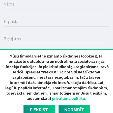
Vārds
E-pasts
Ziņojums
Mūsu tīmekļa vietne izmanto sīkdatnes (cookies), lai
SŪTĪT
analizētu datuplūsmu un nodrošinātu sociālo saziņas
līdzekļu funkcijas. Ja piekrītat sīkdatņu saglabāšanai savā
ierīcē, spiediet “Piekrist”. Ja noraidīsiet sīkdatņu
saglabāšanu, mēs tās nesaglabāsim, taču tas var
ietekmēt dažu tīmekļa vietnes funkciju darbību. Lai
iegūtu papildu informāciju par izmantotajām sīkdatnēm,
© 2026 parmuziku.lv, visas tiesības paturētas
to ievāktajiem datiem, izmantotājiem un Jūsu tiesībām,
lūdzam skatīt
privātuma politiku.
RSS:
ParMuziku.lv
Mūzikas Ziņas
Industrijas Ziņas
Industrijas ABC
Mūzika Biznesam
Latvijas oficiālais
PIEKRIST
NORAIDĪT
dziesmu TOPS
RIGaLIVE