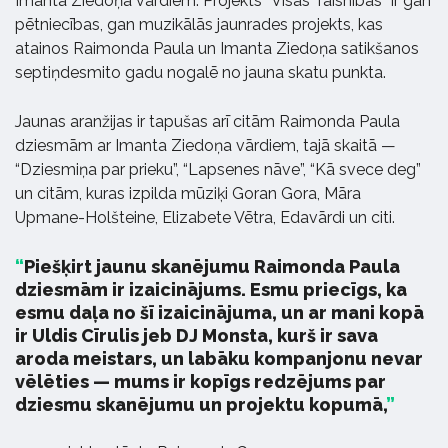
Imanta Ziedoņa vārdiem. Projekts “Visas Taisnības” ir gan
pētniecības, gan muzikālās jaunrades projekts, kas
atainos Raimonda Paula un Imanta Ziedoņa satikšanos
septiņdesmito gadu nogalē no jauna skatu punkta.
Jaunas aranžijas ir tapušas arī citām Raimonda Paula
dziesmām ar Imanta Ziedoņa vārdiem, tajā skaitā —
“Dziesmiņa par prieku”, “Lapsenes nāve”, “Kā svece deg”
un citām, kuras izpilda mūziķi Goran Gora, Māra
Upmane-Holšteine, Elizabete Vētra, Edavārdi un citi.
Piešķirt jaunu skanējumu Raimonda Paula
dziesmām ir izaicinājums. Esmu priecīgs, ka
esmu daļa no šī izaicinājuma, un ar mani kopā
ir Uldis Cīrulis jeb DJ Monsta, kurš ir sava
aroda meistars, un labāku kompanjonu nevar
vēlēties — mums ir kopīgs redzējums par
dziesmu skanējumu un projektu kopumā,