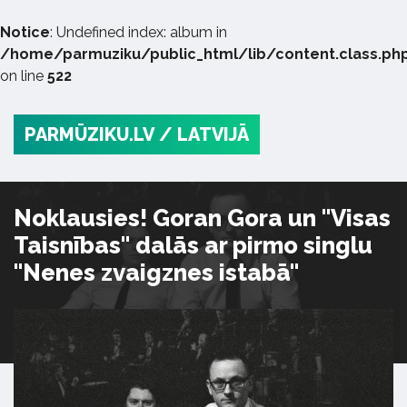
Notice
: Undefined index: album in
/home/parmuziku/public_html/lib/content.class.ph
on line
522
PARMŪZIKU.LV
/ LATVIJĀ
Noklausies! Goran Gora un "Visas
Taisnības" dalās ar pirmo singlu
"Nenes zvaigznes istabā"