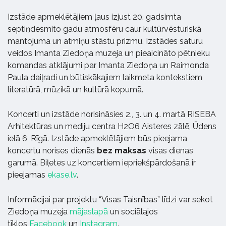
Izstāde apmeklētājiem ļaus izjust 20. gadsimta
septiņdesmito gadu atmosfēru caur kultūrvēsturiskā
mantojuma un atmiņu stāstu prizmu. Izstādes saturu
veidos Imanta Ziedoņa muzeja un pieaicināto pētnieku
komandas atklājumi par Imanta Ziedoņa un Raimonda
Paula daiļradi un būtiskākajiem laikmeta kontekstiem
literatūrā, mūzikā un kultūrā kopumā.
Koncerti un izstāde norisināsies 2., 3. un 4. martā RISEBA
Arhitektūras un mediju centra H2O6 Aisteres zālē, Ūdens
ielā 6, Rīgā. Izstāde apmeklētājiem būs pieejama
koncertu norises dienās
bez maksas
visas dienas
garumā. Biļetes uz koncertiem iepriekšpārdošanā ir
pieejamas
ekase.lv
.
Informācijai par projektu “Visas Taisnības” līdzi var sekot
Ziedoņa muzeja
mājaslapā
un sociālajos
tīklos
Facebook
un
Instagram
.