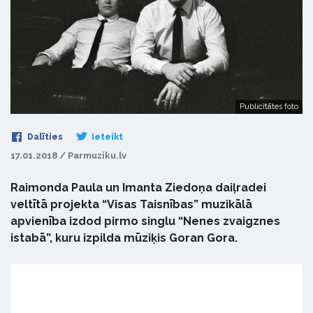
Publicitātes foto
Dalīties
Ieteikt
17.01.2018 / Parmuziku.lv
Raimonda Paula un Imanta Ziedoņa daiļradei
veltītā projekta “Visas Taisnības” muzikālā
apvienība izdod pirmo singlu “Nenes zvaigznes
istabā”, kuru izpilda mūziķis Goran Gora.