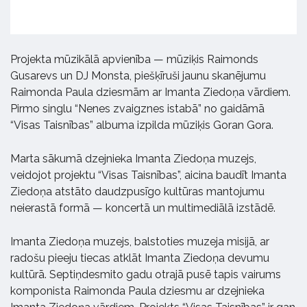
Projekta mūzikālā apvienība — mūziķis Raimonds
Gusarevs un DJ Monsta, piešķīruši jaunu skanējumu
Raimonda Paula dziesmām ar Imanta Ziedoņa vārdiem.
Pirmo singlu “Nenes zvaigznes istabā” no gaidāmā
“Visas Taisnības” albuma izpilda mūziķis Goran Gora.
Marta sākumā dzejnieka Imanta Ziedoņa muzejs,
veidojot projektu “Visas Taisnības”, aicina baudīt Imanta
Ziedoņa atstāto daudzpusīgo kultūras mantojumu
neierastā formā — koncertā un multimediālā izstādē.
Imanta Ziedoņa muzejs, balstoties muzeja misijā, ar
radošu pieeju tiecas atklāt Imanta Ziedoņa devumu
kultūrā. Septiņdesmito gadu otrajā pusē tapis vairums
komponista Raimonda Paula dziesmu ar dzejnieka