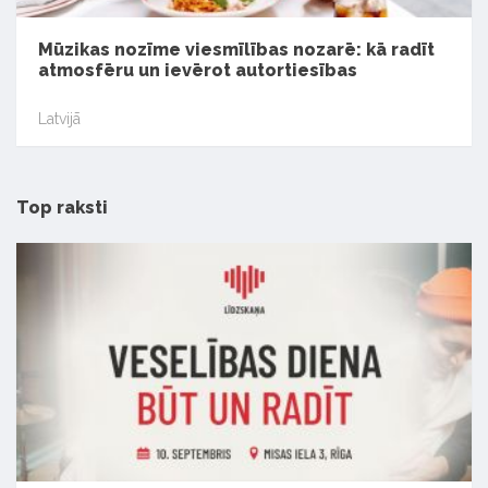
Mūzikas nozīme viesmīlības nozarē: kā radīt
atmosfēru un ievērot autortiesības
Latvijā
Top raksti