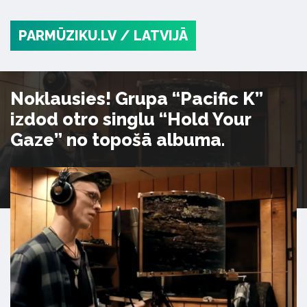
PARMŪZIKU.LV
/ LATVIJĀ
Noklausies! Grupa “Pacific K”
izdod otro singlu “Hold Your
Gaze” no topošā albuma.