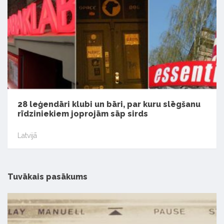
28 leģendāri klubi un bāri, par kuru slēgšanu
rīdziniekiem joprojām sāp sirds
Latvijā
Tuvākais pasākums