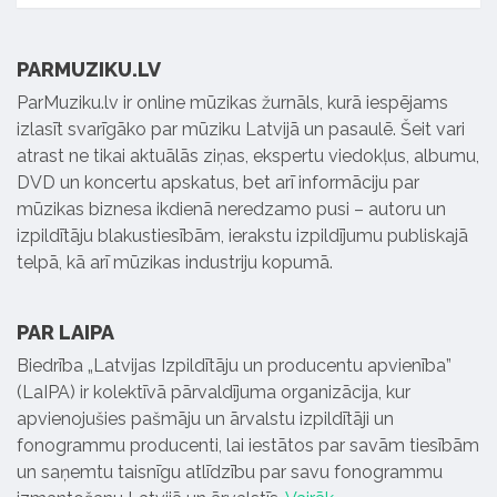
PARMUZIKU.LV
ParMuziku.lv ir online mūzikas žurnāls, kurā iespējams
izlasīt svarīgāko par mūziku Latvijā un pasaulē. Šeit vari
atrast ne tikai aktuālās ziņas, ekspertu viedokļus, albumu,
DVD un koncertu apskatus, bet arī informāciju par
mūzikas biznesa ikdienā neredzamo pusi – autoru un
izpildītāju blakustiesībām, ierakstu izpildījumu publiskajā
telpā, kā arī mūzikas industriju kopumā.
PAR LAIPA
Biedrība „Latvijas Izpildītāju un producentu apvienība”
(LaIPA) ir kolektīvā pārvaldījuma organizācija, kur
apvienojušies pašmāju un ārvalstu izpildītāji un
fonogrammu producenti, lai iestātos par savām tiesībām
un saņemtu taisnīgu atlīdzību par savu fonogrammu