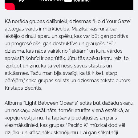
Kā norāda grupas dalībnieki, dziesmas “Hold Your Gaze”
atslēgas vārds ir mērķtiecība. Mūzika, kas runā par
iekšējo dzinuli, sparu un spēku, kas var būt gan pozitīvs
un progresējošs, gan destruktīvs un graujošs. “Šī ir
dziesma, kas nāca vairāk no “iekšām” un kuru vārdos
aprakstīt šobrīd ir pagrūtāk. Jūtu tās spēku katru reizi to
izpildot un zinu, ka tā vēl nesīs savus stāstus un
atklāsmes. Taču man bija svarīgi, ka tā ir šeit, starp
pārējām,” saka grupas solists un dziesmas teksta autors
Kristaps Bedrītis.
Albums “Light Between Oceans” solās būt dažādu skaņu
un noskaņu piesātināts, tomēr ieturēts vienā estētikā, ar
kopēju vēstījumu. Tā tapšanā piedalījušies arī pāris
viesmākslinieki, kas grupas “Pacific K” mūzikai dod vēl
dziļāku un krāsaināku skanējumu. Lai gan sākotnēji