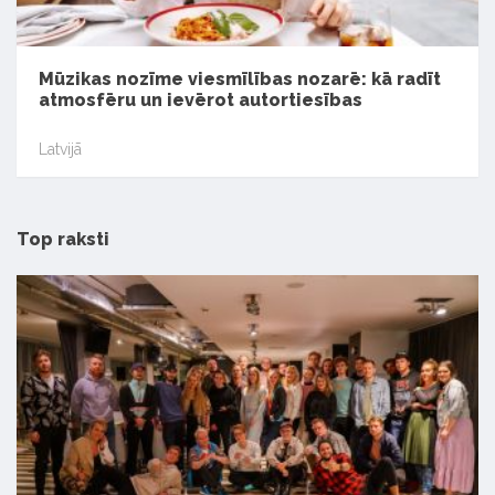
Mūzikas nozīme viesmīlības nozarē: kā radīt
atmosfēru un ievērot autortiesības
Latvijā
Top raksti