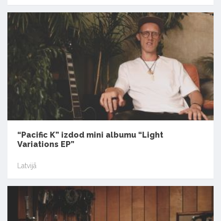
“Pacific K” izdod mini albumu “Light
Variations EP”
Latvijā