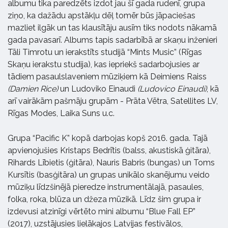
albumu tika paredzēts izdot jau šī gada rudenī, grupa
ziņo, ka dažādu apstākļu dēļ tomēr būs jāpaciešas
mazliet ilgāk un tas klausītāju ausīm tiks nodots nākamā
gada pavasarī. Albums tapis sadarbībā ar skaņu inženieri
Tāli Timrotu un ierakstīts studijā “Mints Music” (Rīgas
Skaņu ierakstu studija), kas iepriekš sadarbojusies ar
tādiem pasaulslaveniem mūziķiem kā Deimiens Raiss
(Damien Rice)
un Ludoviko Einaudi
(Ludovico Einaudi)
, kā
arī vairākām pašmāju grupām - Prāta Vētra, Satellites LV,
Rīgas Modes, Laika Suns u.c.
Grupa “Pacific K” kopā darbojas kopš 2016. gada. Tajā
apvienojušies Kristaps Bedrītis (balss, akustiskā ģitāra),
Rihards Lībietis (ģitāra), Nauris Babris (bungas) un Toms
Kursītis (basģitāra) un grupas unikālo skanējumu veido
mūziķu līdzšinējā pieredze instrumentālajā, pasaules,
folka, roka, blūza un džeza mūzikā. Līdz šim grupa ir
izdevusi atzinīgi vērtēto mini albumu “Blue Fall EP”
(2017), uzstājusies lielākajos Latvijas festivālos,