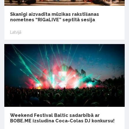
Skanīgi aizvadīta mūzikas rakstīšanas
nometnes “RIGaLIVE” septītā sesija
Latvijā
Weekend Festival Baltic sadarbībā ar
BOBE.ME izsludina Coca-Colas DJ konkursu!