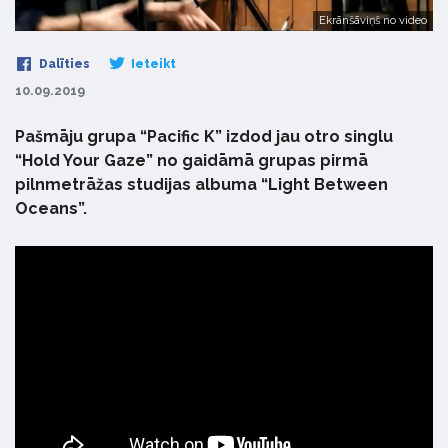
Ekrānšāviņš no video
Dalīties
Ieteikt
10.09.2019
Pašmāju grupa “Pacific K” izdod jau otro singlu
“Hold Your Gaze” no gaidāmā grupas pirmā
pilnmetrāžas studijas albuma “Light Between
Oceans”.