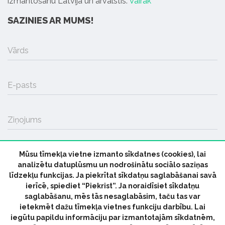
izmantošanu Latvijā un ārvalstīs.
Vairāk
SAZINIES AR MUMS!
Vārds
E-pasts
Ziņojums
Mūsu tīmekļa vietne izmanto sīkdatnes (cookies), lai
SŪTĪT
analizētu datuplūsmu un nodrošinātu sociālo saziņas
līdzekļu funkcijas. Ja piekrītat sīkdatņu saglabāšanai savā
ierīcē, spiediet “Piekrist”. Ja noraidīsiet sīkdatņu
saglabāšanu, mēs tās nesaglabāsim, taču tas var
ietekmēt dažu tīmekļa vietnes funkciju darbību. Lai
iegūtu papildu informāciju par izmantotajām sīkdatnēm,
© 2026 parmuziku.lv, visas tiesības paturētas