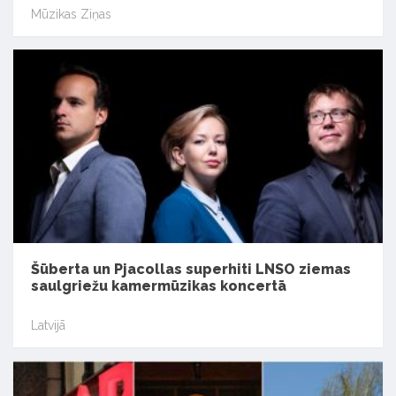
Mūzikas Ziņas
Šūberta un Pjacollas superhiti LNSO ziemas
saulgriežu kamermūzikas koncertā
Latvijā