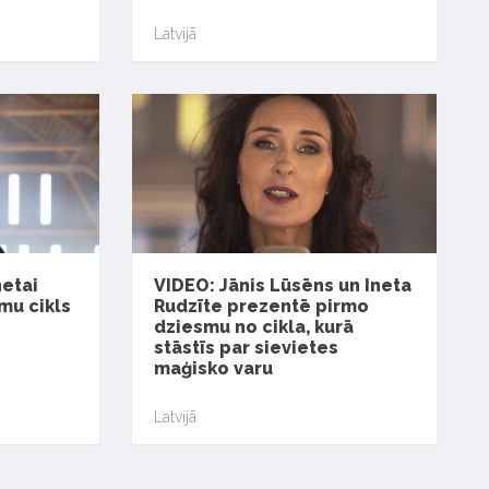
Latvijā
etai
VIDEO: Jānis Lūsēns un Ineta
mu cikls
Rudzīte prezentē pirmo
dziesmu no cikla, kurā
stāstīs par sievietes
maģisko varu
Latvijā