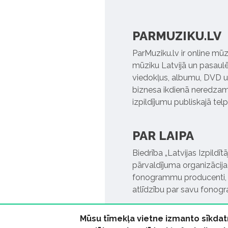
PARMUZIKU.LV
ParMuziku.lv ir online mūz
mūziku Latvijā un pasaulē. 
viedokļus, albumu, DVD un
biznesa ikdienā neredzamo
izpildījumu publiskajā tel
PAR LAIPA
Biedrība „Latvijas Izpildī
pārvaldījuma organizācija,
fonogrammu producenti, l
atlīdzību par savu fonog
Mūsu tīmekļa vietne izmanto sīkdat