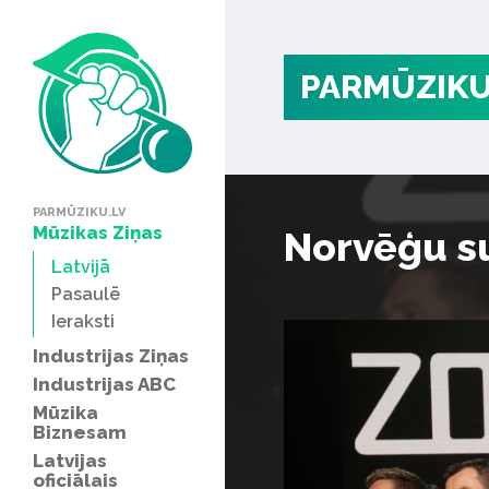
PARMŪZIKU
PARMŪZIKU.LV
Mūzikas Ziņas
Norvēģu su
Latvijā
Pasaulē
Ieraksti
Industrijas Ziņas
Industrijas ABC
Mūzika
Biznesam
Latvijas
oficiālais