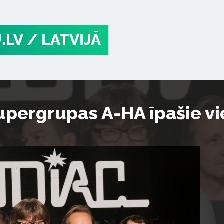
.LV
/ LATVIJĀ
pergrupas A-HA īpašie vie