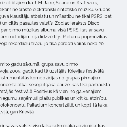
zpildītājiem kā J. M. Jarre, Space un Kraftwerk,
aikam neierasto elektroniski sintētisko mūziku. Grupas
uva klausītāju atbalstu un mīlestību ne tikai PSRS, bet
jā un citās pasaules valstīs. Zodiac ieraksts Disco
a par pirmo mūzikas albumu visā PSRS, kas ar savu
jām melodijām bija līdzvērtīgs Rietumu popmūzikas
ja rekordlielu tirāžu, jo tika pārdoti vairāk nekā 20
smito gadu sākumā, grupa savu pirmo
oja 2005. gadā, kad tā uzstājās Krievijas festivālā
 instrumentālās kompozīcijas no grupas pirmajiem
oncerta atkal sekoja ilgāka pauze, kas tika pārtraukta
stājās festivālā Positivus kā vieni no galvenajiem
niegumu saņēmuši plašu publikas un kritiķu atzinību,
solokoncertu Palladium koncertzālē, un kopš tā laika
ijā, gan Krievijā.
r savas valsts visu laiku sekmīgākā apvienība, kas