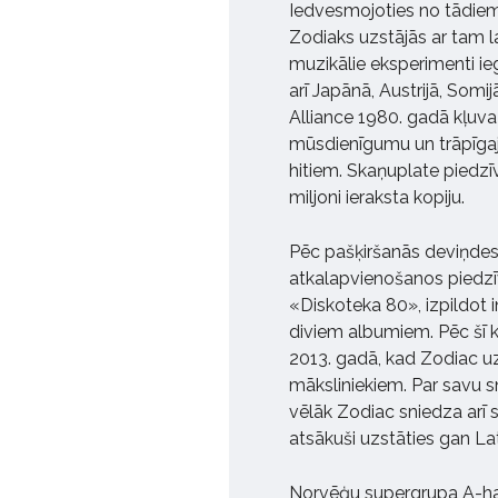
Iedvesmojoties no tādiem i
Zodiaks uzstājās ar tam l
muzikālie eksperimenti ieg
arī Japānā, Austrijā, Somi
Alliance 1980. gadā kļuv
mūsdienīgumu un trāpīga
hitiem. Skaņuplate piedzīvo
miljoni ieraksta kopiju.
Pēc pašķiršanās deviņde
atkalapvienošanos piedzīv
«Diskoteka 80», izpildot
diviem albumiem. Pēc šī k
2013. gadā, kad Zodiac uz
māksliniekiem. Par savu s
vēlāk Zodiac sniedza arī 
atsākuši uzstāties gan Latv
Norvēģu supergrupa A-ha i