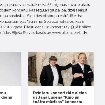
dā ir pārdevusi vairāk nekā 55 miljonus savu ierakstu
stošiem koncertu, kas regulāri grupai palīdzējis iekļūt
upu sarakstos. Siguldas pilsdrupu estrādē A-ha
koncertturnejas “Summer Solstice” ietvaros, kas ir
 2010. gada. Biļešu cena uz koncertu 17. jūlijā ir sākot
dāties Biļešu Serviss kasēs un www.bilesuserviss.lv.
enu
Dzintaru koncertzāle aicina
 dienu
uz Jāņa Lūsēna “Kino un
teātra mūzikas” koncertu