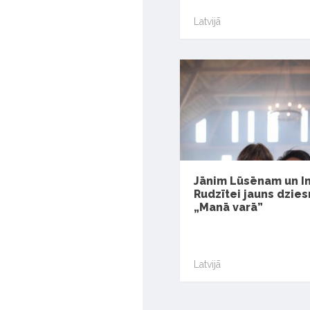
Latvijā
Jānim Lūsēnam un In
Rudzītei jauns dzies
„Manā varā”
Latvijā