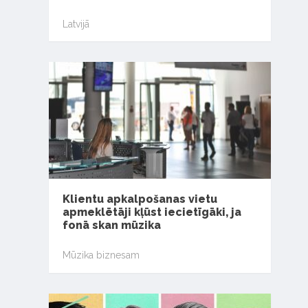
Latvijā
Klientu apkalpošanas vietu
apmeklētāji kļūst iecietīgāki, ja
fonā skan mūzika
Mūzika biznesam