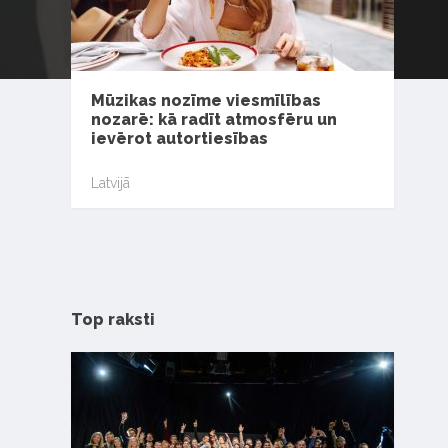
Mūzikas nozīme viesmīlības
nozarē: kā radīt atmosfēru un
ievērot autortiesības
Latvijā
Top raksti