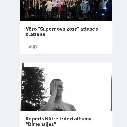
Vēro "Supernova 2017" atlases
klātienē
Latvijā
Reperis Nātre izdod albumu
“Dimensijas”