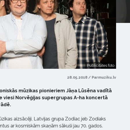
Publicitātes foto
28.05.2018 / Parmuziku.lv
troniskās mūzikas pionieriem Jāņa Lūsēna vadītā
e viesi Norvēģijas supergrupas A-ha koncertā
rādē.
ikas aizsācēji, Latvijas grupa Zodiac jeb Zodiaks
ntus ar kosmiskām skaņām sākuši jau 70. gados.