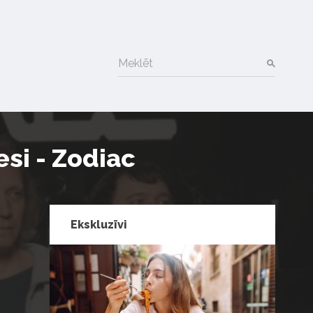
Meklēt
si - Zodiac
Ekskluzīvi