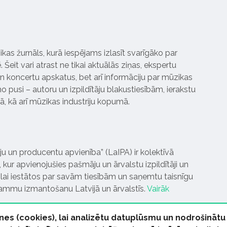
ikas žurnāls, kurā iespējams izlasīt svarīgāko par
Šeit vari atrast ne tikai aktuālās ziņas, ekspertu
 koncertu apskatus, bet arī informāciju par mūzikas
 pusi – autoru un izpildītāju blakustiesībām, ierakstu
pā, kā arī mūzikas industriju kopumā.
tāju un producentu apvienība” (LaIPA) ir kolektīvā
 kur apvienojušies pašmāju un ārvalstu izpildītāji un
ai iestātos par savām tiesībām un saņemtu taisnīgu
rammu izmantošanu Latvijā un ārvalstīs.
Vairāk
nes (cookies), lai analizētu datuplūsmu un nodrošinātu