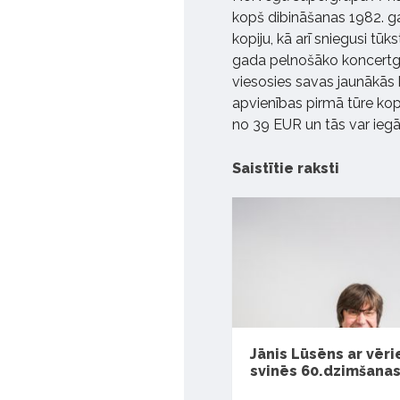
kopš dibināšanas 1982. ga
kopiju, kā arī sniegusi tūk
gada pelnošāko koncertgr
viesosies savas jaunākās 
apvienības pirmā tūre kopš
no 39 EUR un tās var iegā
Saistītie raksti
Jānis Lūsēns ar vēri
svinēs 60.dzimšanas