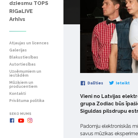
dziesmu TOPS
RIGaLIVE
Arhīvs
Atļaujas un licences
Galerijas
Blakustiesības
Autortiesības
Uzņēmumiem un
iestādēm
Mūziķiem un
Dalīties
Ieteikt
producentiem
Kontakti
Vieni no Latvijas elek
Privātuma politika
grupa Zodiac būs īpaši
Siguldas pilsdrupu est
SEKO MUMS
Padomju elektroniskās mūz
savus mūzikas eksperime