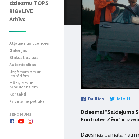
dziesmu TOPS
RIGaLIVE
Arhīvs
Atļaujas un licences
Galerijas
Blakustiesības
Autortiesības
Uzņēmumiem un
iestādēm
Mūziķiem un
producentiem
Kontakti
Dalīties
Ieteikt
Privātuma politika
Dziesmai “Saldējuma Se
SEKO MUMS
Kontroles Zēni” ir izvei
Dziesmas pamatā ir atmiņ