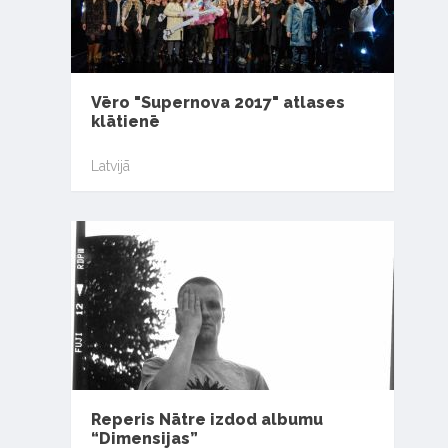
Vēro "Supernova 2017" atlases
klātienē
Latvijā
Reperis Nātre izdod albumu
“Dimensijas”