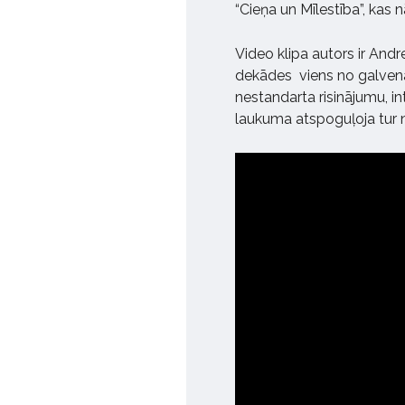
“Cieņa un Mīlestība”, kas 
Video klipa autors ir Andr
dekādes viens no galvenaj
nestandarta risinājumu, i
laukuma atspoguļoja tur 