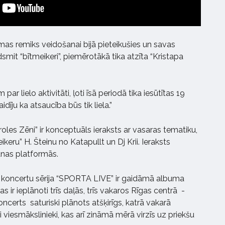
mas remiks veidošanai bijā pieteikušies un savas
dsmit “bītmeikeri”, piemērotākā tika atzīta “Kristapa
 par lielo aktivitāti, ļoti īsā periodā tika iesūtītas 19
idīju ka atsaucība būs tik liela.”
oles Zēni” ir konceptuāls ieraksts ar vasaras tematiku,
eikeru” H. Šteinu no Katapullt un Dj Krii. Ieraksts
anas platformās.
 koncertu sērija “SPORTA LIVE” ir gaidāmā albuma
s ir ieplānoti trīs daļās, trīs vakaros Rīgas centrā -
oncerts saturiski plānots atšķirīgs, katrā vakarā
viesmākslinieki, kas arī zināmā mērā virzīs uz priekšu