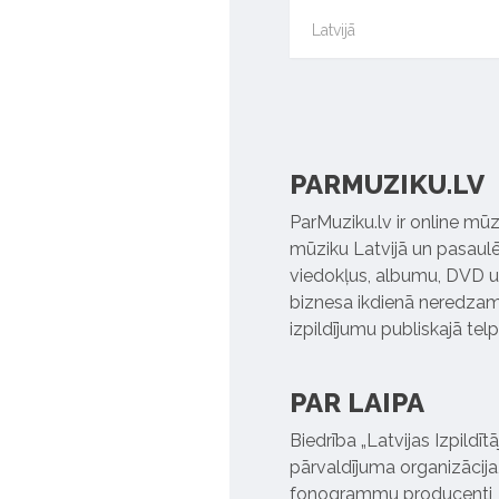
Latvijā
PARMUZIKU.LV
ParMuziku.lv ir online mūz
mūziku Latvijā un pasaulē. 
viedokļus, albumu, DVD un
biznesa ikdienā neredzamo
izpildījumu publiskajā tel
PAR LAIPA
Biedrība „Latvijas Izpildī
pārvaldījuma organizācija,
fonogrammu producenti, l