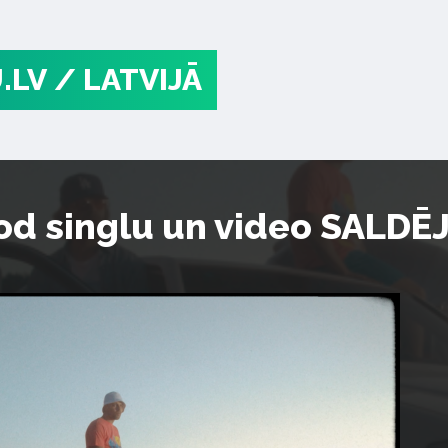
.LV
/ LATVIJĀ
od singlu un video SALD