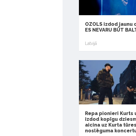
OZOLS izdod jaunu 
ES NEVARU BŪT BAL
Latvijā
Repa pionieri Kurts 
izdod kopīgu dzies
aicina uz Kurta tūre
noslēguma koncert