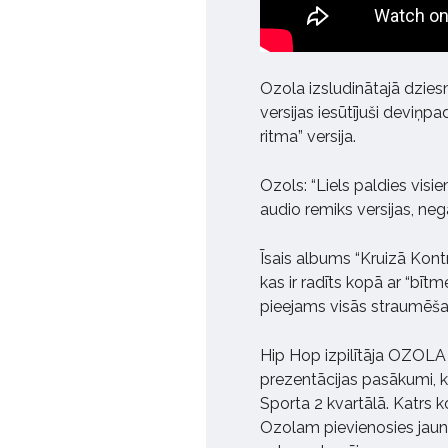
Ozola izsludinātajā dzies
versijas iesūtījuši deviņpa
ritma” versija.
Ozols: “Liels paldies visiem
audio remiks versijas, nega
Īsais albums “Kruizā Kontr
kas ir radīts kopā ar “bītm
pieejams visās straumēš
Hip Hop izpilītāja OZOLA
prezentācijas pasākumi, ka
Sporta 2 kvartālā. Katrs k
Ozolam pievienosies jauni 