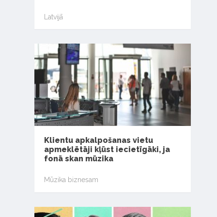
Latvijā
Klientu apkalpošanas vietu
apmeklētāji kļūst iecietīgāki, ja
fonā skan mūzika
Mūzika biznesam