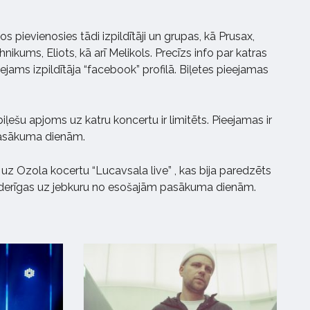
s pievienosies tādi izpildītāji un grupas, kā Prusax,
nikums, Eliots, kā arī Melikols. Precīzs info par katras
jams izpildītāja “facebook” profilā. Biļetes pieejamas
ļešu apjoms uz katru koncertu ir limitēts. Pieejamas ir
pasākuma dienām.
 uz Ozola kocertu “Lucavsala live” , kas bija paredzēts
 derīgas uz jebkuru no esošajām pasākuma dienām.