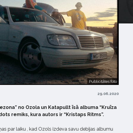
Publicitātes foto
29.06.2020
zona” no Ozola un Katapullt īsā albuma “Kruīza
dots remiks, kura autors ir “Kristaps Ritms”.
as par laiku , kad Ozols izdeva savu debijas albumu