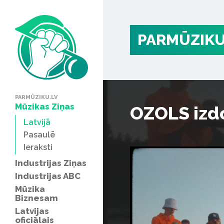
PARMŪZIKU
PARMŪZIKU.LV
Mūzikas Ziņas
OZOLS izd
Latvijā
Pasaulē
Ieraksti
Industrijas Ziņas
Industrijas ABC
Mūzika
Biznesam
Latvijas
oficiālais