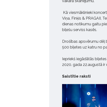
vakara skanējumu.
Kā viesmāklinieki koncerto
Viņa, Finķis & PRAGAII, Teh
dienas notikumu gaitu piee
biļešu serviss kasēs.
Drošības apsvērumu dēļ bi
500 biļetes uz katru no 
Iepriekš iegādātās biļetes
2020. gada 22.augustā ir
Saistītie raksti