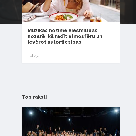
Mūzikas nozīme viesmīlības
nozarē: kā radīt atmosfēru un
ievērot autortiesības
Latvijā
Top raksti