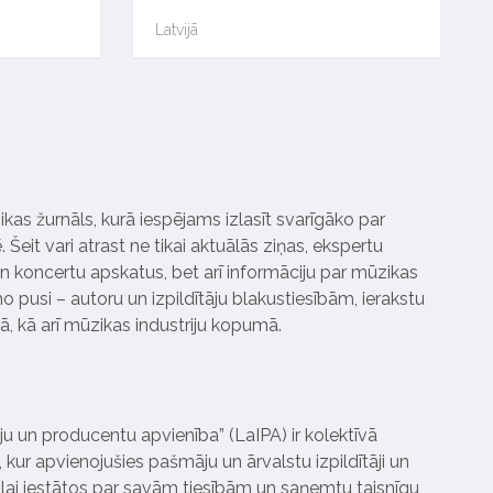
Latvijā
ikas žurnāls, kurā iespējams izlasīt svarīgāko par
Šeit vari atrast ne tikai aktuālās ziņas, ekspertu
 koncertu apskatus, bet arī informāciju par mūzikas
 pusi – autoru un izpildītāju blakustiesībām, ierakstu
pā, kā arī mūzikas industriju kopumā.
tāju un producentu apvienība” (LaIPA) ir kolektīvā
 kur apvienojušies pašmāju un ārvalstu izpildītāji un
ai iestātos par savām tiesībām un saņemtu taisnīgu