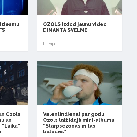
dziesmu
OZOLS izdod jaunu video
TS
DIMANTA SVELME
Latvijā
un Ozols
Valentīndienai par godu
mu un
Ozols laiž klajā mini-albumu
s “Laikā”
“Starpsezonas mīlas
u
balādes”