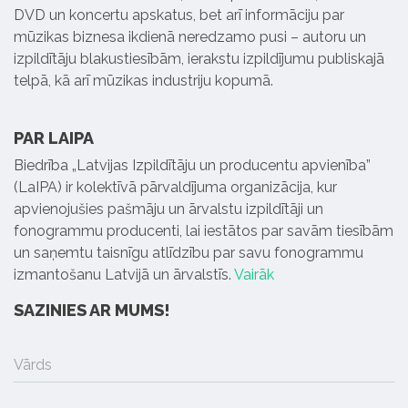
DVD un koncertu apskatus, bet arī informāciju par
mūzikas biznesa ikdienā neredzamo pusi – autoru un
izpildītāju blakustiesībām, ierakstu izpildījumu publiskajā
telpā, kā arī mūzikas industriju kopumā.
PAR LAIPA
Biedrība „Latvijas Izpildītāju un producentu apvienība”
(LaIPA) ir kolektīvā pārvaldījuma organizācija, kur
apvienojušies pašmāju un ārvalstu izpildītāji un
fonogrammu producenti, lai iestātos par savām tiesībām
un saņemtu taisnīgu atlīdzību par savu fonogrammu
izmantošanu Latvijā un ārvalstīs.
Vairāk
SAZINIES AR MUMS!
Vārds