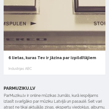
6 lietas, kuras Tev ir jāzina par izpildītājiem
Industrijas ABC
PARMUZIKU.LV
ParMuziku.lv ir online mūzikas žurnāls, kurā iespējams
izlasīt svarīgāko par mūziku Latvijā un pasaulē. Šeit vari
atrast ne tikai aktuālās ziņas, ekspertu viedokļus, albumu,