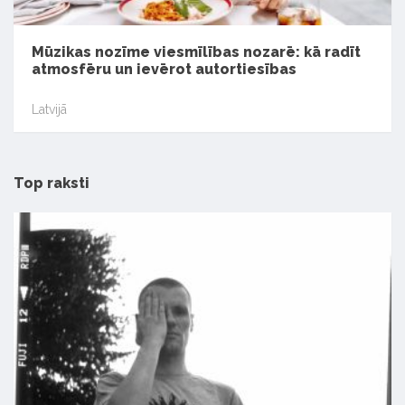
Mūzikas nozīme viesmīlības nozarē: kā radīt
atmosfēru un ievērot autortiesības
Latvijā
Top raksti