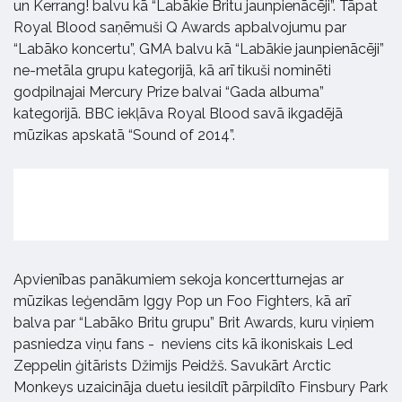
un Kerrang! balvu kā “Labākie Britu jaunpienācēji”. Tāpat
Royal Blood saņēmuši Q Awards apbalvojumu par
“Labāko koncertu”, GMA balvu kā “Labākie jaunpienācēji”
ne-metāla grupu kategorijā, kā arī tikuši nominēti
godpilnajai Mercury Prize balvai “Gada albuma”
kategorijā. BBC iekļāva Royal Blood savā ikgadējā
mūzikas apskatā “Sound of 2014”.
Apvienības panākumiem sekoja koncertturnejas ar
mūzikas leģendām Iggy Pop un Foo Fighters, kā arī
balva par “Labāko Britu grupu” Brit Awards, kuru viņiem
pasniedza viņu fans - neviens cits kā ikoniskais Led
Zeppelin ģitārists Džimijs Peidžš. Savukārt Arctic
Monkeys uzaicināja duetu iesildīt pārpildīto Finsbury Park