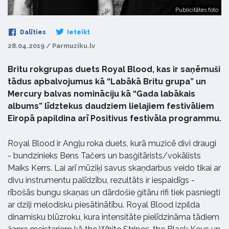
Publicitātes foto
Dalīties
Ieteikt
28.04.2019 / Parmuziku.lv
Britu rokgrupas duets Royal Blood, kas ir saņēmuši
tādus apbalvojumus kā “Labākā Britu grupa” un
Mercury balvas nomināciju kā “Gada labākais
albums” līdztekus daudziem lielajiem festivāliem
Eiropā papildina arī Positivus festivāla programmu.
Royal Blood ir Angļu roka duets, kurā muzicē divi draugi
- bundzinieks Bens Tačers un basģitārists/vokālists
Maiks Kerrs. Lai arī mūziķi savus skaņdarbus veido tikai ar
divu instrumentu palīdzību, rezultāts ir iespaidīgs -
rībošās bungu skaņas un dārdošie ģitāru rifi tiek pasniegti
ar dziļi melodisku piesātinātību. Royal Blood izpilda
dinamisku blūzroku, kura intensitāte pielīdzināma tādiem