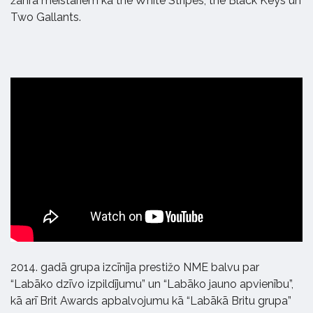
žanra meistariem kā the White Stripes, the Black Keys un
Two Gallants.
2014. gadā grupa izcīnīja prestižo NME balvu par
“Labāko dzīvo izpildījumu” un “Labāko jauno apvienību”,
kā arī Brit Awards apbalvojumu kā “Labākā Britu grupa”