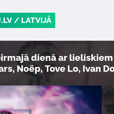
.LV
/ LATVIJĀ
pirmajā dienā ar lieliskie
rs, Noëp, Tove Lo, Ivan Do