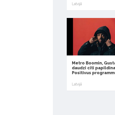
Latvijā
Metro Boomin, Gust
daudzi citi papildin
Positivus programm
Latvijā