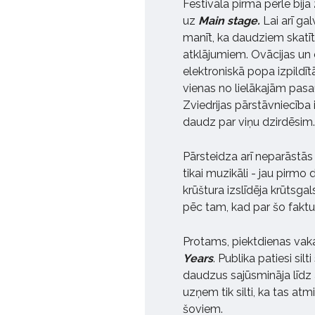
Festivāla pirmā pērle bij
uz
Main stage.
Lai arī ga
manīt, ka daudziem skatīt
atklājumiem. Ovācijas un e
elektroniskā popa izpildītā
vienas no lielākajām pas
Zviedrijas pārstāvniecība 
daudz par viņu dzirdēsim
Pārsteidza arī neparāstās
tikai muzikāli - jau pirmo 
krūštura izslīdēja krūtsgal
pēc tam, kad par šo faktu
Protams, piektdienas vaka
Years
. Publika patiesi si
daudzus sajūsmināja līdz a
uzņem tik silti, ka tas atm
šoviem.