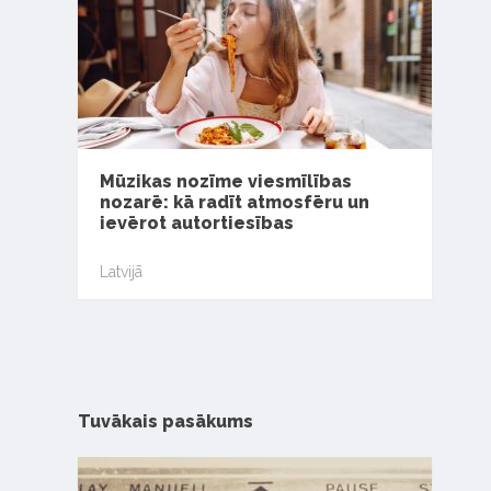
Mūzikas nozīme viesmīlības
nozarē: kā radīt atmosfēru un
ievērot autortiesības
Latvijā
Tuvākais pasākums