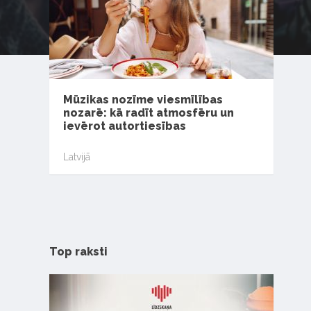
Mūzikas nozīme viesmīlības
nozarē: kā radīt atmosfēru un
ievērot autortiesības
Latvijā
Top raksti