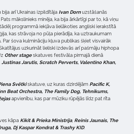
ija arī Ukrainas izpildītāja
Ivan Dorn
uzstāšanās
Pats mākslinieks minēja, ka bija ārkārtīgi par to, kā viņu
 tādēļ programmā iekļāva lielākoties angliski ierakstītā
ija, kas strāvoja no pūļa pierādīja, ka uztraukumam
Par šova kulmināciju kļuva publikas šķiet visvairāk
 Skatītājus uzkurināt lieliski izdevās arī pašmāju hiphopa
Uz
Other stage
skatuves festivāla pirmajā dienā
 Justinas Jarutis, Scratch Perverts, Valentino Khan,
Piena Svētki
skatuve, uz kuras dzirdējām
Pacific K,
linn Beat Orchestra, The Family Dog, Tehnikums,
žejas
apvienību, kas par mūziku rūpējās līdz pat rīta
uves kāpa
Kikit & Prieka Ministrija
,
Reinis Jaunais, The
ruga, Dj Kaspar Kondrat & Trashy KID
.