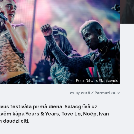
Foto: Ritvars Stankevičs
21.07.2018 / Parmuziku.lv
tivus festivāla pirmā diena. Salacgrīvā uz
tuvēm kāpa Years & Years, Tove Lo, Noëp, Ivan
 daudzi citi.