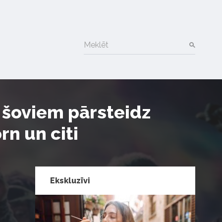
Meklēt
m šoviem pārsteidz
rn un citi
Ekskluzīvi