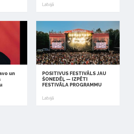
Latvijā
avo un
POSITIVUS FESTIVĀLS JAU
a
ŠONEDĒĻ — IZPĒTI
u
FESTIVĀLA PROGRAMMU
Latvijā