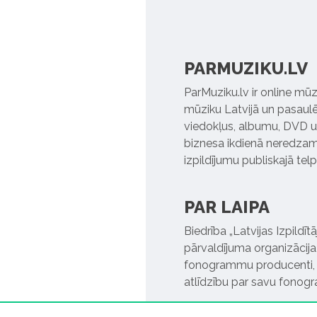
PARMUZIKU.LV
ParMuziku.lv ir online mūz
mūziku Latvijā un pasaulē. 
viedokļus, albumu, DVD un
biznesa ikdienā neredzamo
izpildījumu publiskajā tel
PAR LAIPA
Biedrība „Latvijas Izpildī
pārvaldījuma organizācija,
fonogrammu producenti, l
atlīdzību par savu fonog