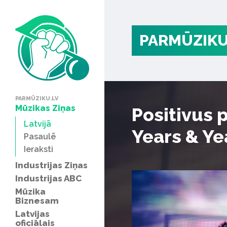
PARMŪZIKU
PARMŪZIKU.LV
Mūzikas Ziņas
Positivus 
Latvijā
Years & Yea
Pasaulē
Ieraksti
Industrijas Ziņas
Industrijas ABC
Mūzika
Biznesam
Latvijas
oficiālais