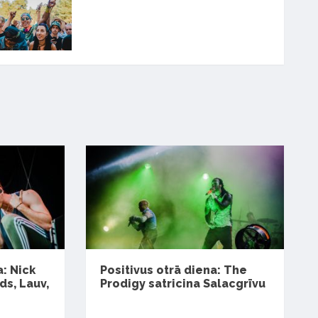
a: Nick
Positivus otrā diena: The
s, Lauv,
Prodigy satricina Salacgrīvu