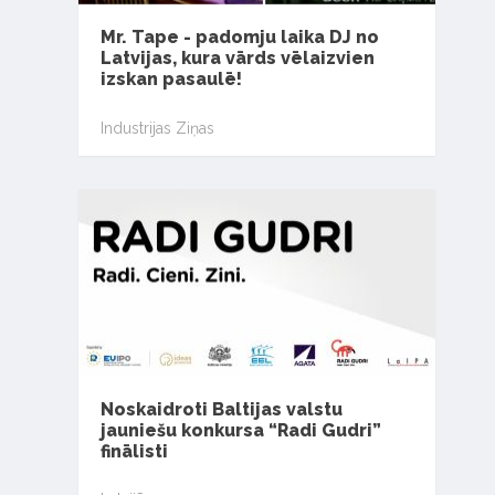
Mr. Tape - padomju laika DJ no
Latvijas, kura vārds vēlaizvien
izskan pasaulē!
Industrijas Ziņas
Noskaidroti Baltijas valstu
jauniešu konkursa “Radi Gudri”
finālisti