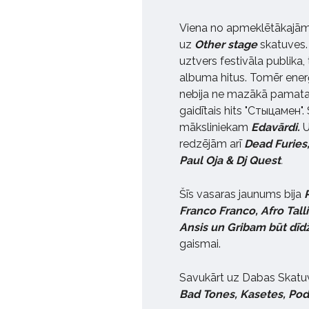
Viena no apmeklētākajām b
uz
Other stage
skatuves. 
uztvers festivāla publika,
albuma hitus. Tomēr enerģ
nebija ne mazākā pamata. 
gaidītais hits "Стыцамен".
māksliniekam
Edavārdi.
redzējām arī
Dead Furies,
Paul Oja & Dj Quest
.
Šīs vasaras jaunums bija
Franco Franco, Afro Tal
Ansis un Gribam būt dīd
gaismai.
Savukārt uz Dabas Skat
Bad Tones, Kasetes, Pod