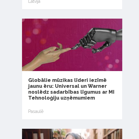
Latvijā
Globālie mūzikas līderi iezīmē
jaunu ēru: Universal un Warner
noslēdz sadarbības līgumus ar MI
Tehnoloģiju uzņēmumiem
Pasaulē