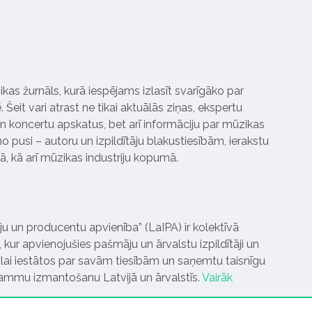
ikas žurnāls, kurā iespējams izlasīt svarīgāko par
Šeit vari atrast ne tikai aktuālās ziņas, ekspertu
 koncertu apskatus, bet arī informāciju par mūzikas
 pusi – autoru un izpildītāju blakustiesībām, ierakstu
pā, kā arī mūzikas industriju kopumā.
tāju un producentu apvienība” (LaIPA) ir kolektīvā
 kur apvienojušies pašmāju un ārvalstu izpildītāji un
ai iestātos par savām tiesībām un saņemtu taisnīgu
rammu izmantošanu Latvijā un ārvalstīs.
Vairāk