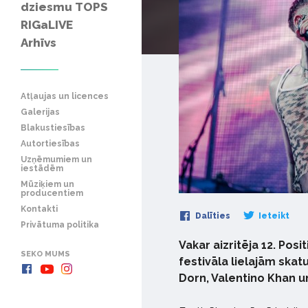
dziesmu TOPS
RIGaLIVE
Arhīvs
Atļaujas un licences
Galerijas
Blakustiesības
Autortiesības
Uzņēmumiem un
iestādēm
Mūziķiem un
producentiem
Kontakti
Dalīties
Ieteikt
Privātuma politika
Vakar aizritēja 12. Posi
SEKO MUMS
festivāla lielajām ska
Dorn, Valentino Khan un