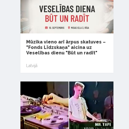
Mūzika vieno arī ārpus skatuves –
"Fonds Līdzskaņa" aicina uz
Veselības dienu "Būt un radīt"
Latvijā