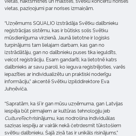
vietas, naktsmītnes un maltītes, svētku koncertu norises
vietas, paziņojumi par norises izmaiņām.
“Uzņēmums SQUALIO izstrādāja Svētku dalībnieku
reģistrācijas sistēmu, kas ir būtisks solis Svētku
mūsdienīguma virzienā. Jaunā lietotne ir loģisks
turpinājums tam lielajam darbam, kas gan no
izstrādātāju, gan no dalībnieku puses tika ieguldīts,
veicot reģistrāciju. Esam gandarīti, ka lietotnē katrs
dalībnieks ar savu paroli, ko ieguva reģistrējoties, varēs
iepazīties ar individualizētu un praktiski noderīgu
informāciju,” akcentē Svētku izpilddirektore Eva
Juhņēviča.
“Sapratām, ka šī ir gan mūsu uzņēmuma, gan Latvijas
iespēja būt pirmajiem ar kultūras tehnoloģiju jeb
CultureTech
risinājumu, kas nodrošina individuālas
saziņas iespēju ar vairāk nekā četrdesmit tūkstošiem
svētku dalībnieku. Šajā ziņā tas ir unikāls risinājums,”