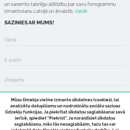
un saņemtu taisnīgu atlīdzību par savu fonogrammu
izmantošanu Latvijā un ārvalstīs.
Vairāk
SAZINIES AR MUMS!
Vārds
E-pasts
Ziņojums
Mūsu tīmekļa vietne izmanto sīkdatnes (cookies), lai
SŪTĪT
analizētu datuplūsmu un nodrošinātu sociālo saziņas
līdzekļu funkcijas. Ja piekrītat sīkdatņu saglabāšanai savā
ierīcē, spiediet “Piekrist”. Ja noraidīsiet sīkdatņu
saglabāšanu, mēs tās nesaglabāsim, taču tas var