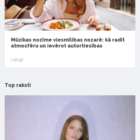
Mūzikas nozīme viesmīlības nozarē: kā radīt
atmosfēru un ievērot autortiesības
Latvijā
Top raksti