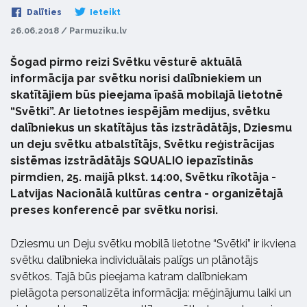
Dalīties
Ieteikt
26.06.2018 / Parmuziku.lv
Šogad pirmo reizi Svētku vēsturē aktuālā
informācija par svētku norisi dalībniekiem un
skatītājiem būs pieejama īpašā mobilajā lietotnē
“Svētki”. Ar lietotnes iespējām medijus, svētku
dalībniekus un skatītājus tās izstrādātājs, Dziesmu
un deju svētku atbalstītājs, Svētku reģistrācijas
sistēmas izstrādātājs SQUALIO iepazīstinās
pirmdien, 25. maijā plkst. 14:00, Svētku rīkotāja -
Latvijas Nacionālā kultūras centra - organizētajā
preses konferencē par svētku norisi.
Dziesmu un Deju svētku mobilā lietotne “Svētki” ir ikviena
svētku dalībnieka individuālais palīgs un plānotājs
svētkos. Tajā būs pieejama katram dalībniekam
pielāgota personalizēta informācija: mēģinājumu laiki un