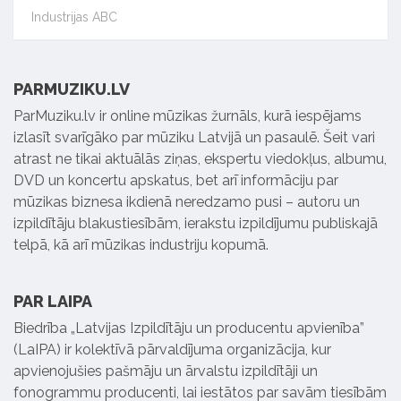
Industrijas ABC
PARMUZIKU.LV
ParMuziku.lv ir online mūzikas žurnāls, kurā iespējams
izlasīt svarīgāko par mūziku Latvijā un pasaulē. Šeit vari
atrast ne tikai aktuālās ziņas, ekspertu viedokļus, albumu,
DVD un koncertu apskatus, bet arī informāciju par
mūzikas biznesa ikdienā neredzamo pusi – autoru un
izpildītāju blakustiesībām, ierakstu izpildījumu publiskajā
telpā, kā arī mūzikas industriju kopumā.
PAR LAIPA
Biedrība „Latvijas Izpildītāju un producentu apvienība”
(LaIPA) ir kolektīvā pārvaldījuma organizācija, kur
apvienojušies pašmāju un ārvalstu izpildītāji un
fonogrammu producenti, lai iestātos par savām tiesībām