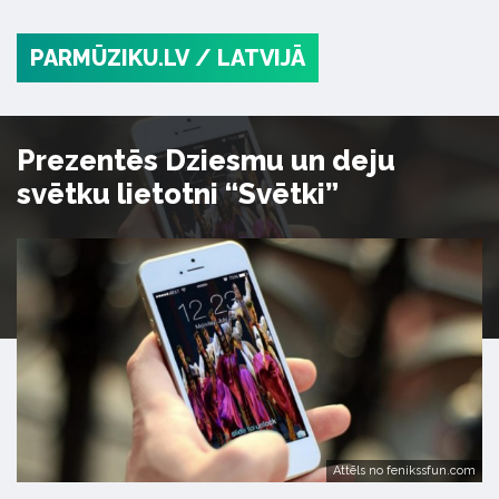
PARMŪZIKU.LV
/ LATVIJĀ
Prezentēs Dziesmu un deju
svētku lietotni “Svētki”
Attēls no fenikssfun.com