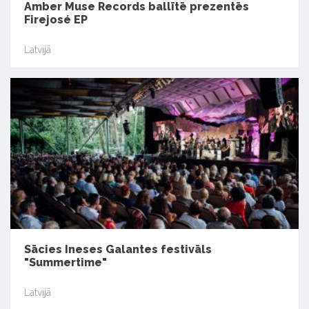
Amber Muse Records ballītē prezentēs
Firejosé EP
Latvijā
Sācies Ineses Galantes festivāls
"Summertime"
Latvijā