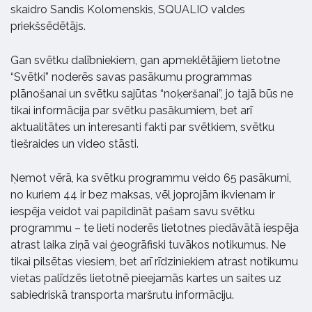
skaidro Sandis Kolomenskis, SQUALIO valdes
priekšsēdētājs.
Gan svētku dalībniekiem, gan apmeklētājiem lietotne
“Svētki” noderēs savas pasākumu programmas
plānošanai un svētku sajūtas “noķeršanai”, jo tajā būs ne
tikai informācija par svētku pasākumiem, bet arī
aktualitātes un interesanti fakti par svētkiem, svētku
tiešraides un video stāsti.
Ņemot vērā, ka svētku programmu veido 65 pasākumi,
no kuriem 44 ir bez maksas, vēl joprojām ikvienam ir
iespēja veidot vai papildināt pašam savu svētku
programmu – te lieti noderēs lietotnes piedāvātā iespēja
atrast laika ziņā vai ģeogrāfiski tuvākos notikumus. Ne
tikai pilsētas viesiem, bet arī rīdziniekiem atrast notikumu
vietas palīdzēs lietotnē pieejamās kartes un saites uz
sabiedriskā transporta maršrutu informāciju.