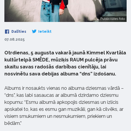
Publicitātes foto
Dalīties
Ieteikt
07.08.2025
Otrdienas, 5 augusta vakarā jaunā Kimmel Kvartāla
kultūrtelpā SMĒDE, mūziķis RAUM pulcēja prāvu
skaitu savas radošās darbības cienītāju, lai
nosvinētu sava debijas albuma “dns” izdošanu.
Albums ir nosaukts vienas no albuma dziesmas vārdā –
“dns”, kas labi sasaucas ar albumā dzirdamo dziesmu
kopumu: “Esmu albumā apkopojis dziesmas un izlicis
apskatei to, kas es esmu gan muzikāli, gan kā cilvēks, ar
visiem smukumiem un nesmukumiem, priekiem un
bēdām.”