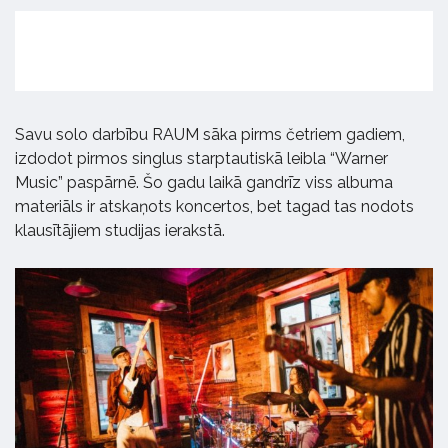
Savu solo darbību RAUM sāka pirms četriem gadiem,
izdodot pirmos singlus starptautiskā leibla “Warner
Music” paspārnē. Šo gadu laikā gandrīz viss albuma
materiāls ir atskaņots koncertos, bet tagad tas nodots
klausītājiem studijas ierakstā.