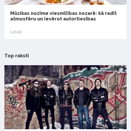
Mūzikas nozīme viesmīlības nozarē: kā radīt
atmosfēru un ievērot autortiesības
Latvijā
Top raksti