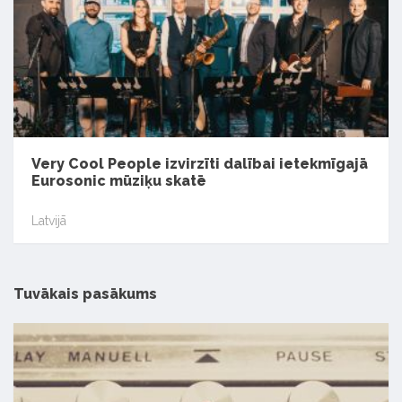
Very Cool People izvirzīti dalībai ietekmīgajā
Eurosonic mūziķu skatē
Latvijā
Tuvākais pasākums