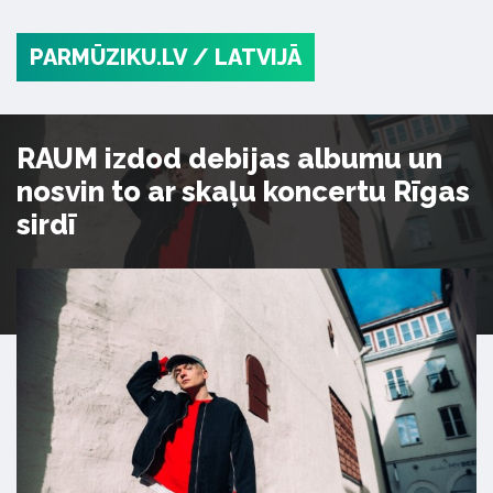
PARMŪZIKU.LV
/ LATVIJĀ
RAUM izdod debijas albumu un
nosvin to ar skaļu koncertu Rīgas
sirdī