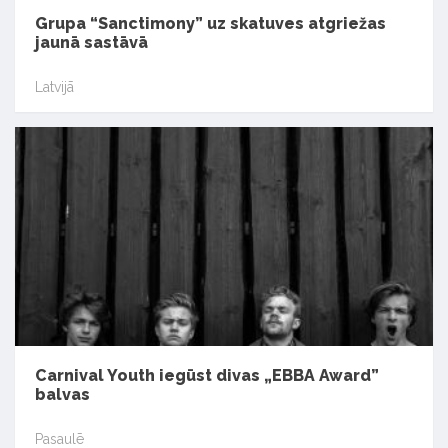
Grupa “Sanctimony” uz skatuves atgriežas
jaunā sastāvā
Latvijā
Carnival Youth iegūst divas „EBBA Award”
balvas
Pasaulē