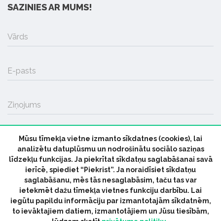
SAZINIES AR MUMS!
Vārds
E-pasts
Ziņojums
Mūsu tīmekļa vietne izmanto sīkdatnes (cookies), lai
SŪTĪT
analizētu datuplūsmu un nodrošinātu sociālo saziņas
līdzekļu funkcijas. Ja piekrītat sīkdatņu saglabāšanai savā
ierīcē, spiediet “Piekrist”. Ja noraidīsiet sīkdatņu
saglabāšanu, mēs tās nesaglabāsim, taču tas var
ietekmēt dažu tīmekļa vietnes funkciju darbību. Lai
iegūtu papildu informāciju par izmantotajām sīkdatnēm,
© 2026 parmuziku.lv, visas tiesības paturētas
to ievāktajiem datiem, izmantotājiem un Jūsu tiesībām,