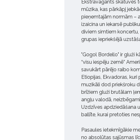
Ekstravagants skatuves tē
mūzika, kas pārkāpj jebkā
pieņemtajām normām – am
izaicina un iekarsē publik
diviem simtiem koncertu, no
grupas iepriekšējā uzstāš
"Gogol Bordello" ir gluži 
“visu iespēju zemē” Amerik
savukārt pārējo raibo komp
Etiopijas, Ekvadoras, kur
muzikāli dod priekšroku d
brīžiem gluži brutālam ļe
angļu valodā, neizbēgami ir
Uzdzīves apdziedāšana un
ballīte, kurai pretoties ne
Pasaules ietekmīgākie medi
no absolūtas sajūsmas līdz