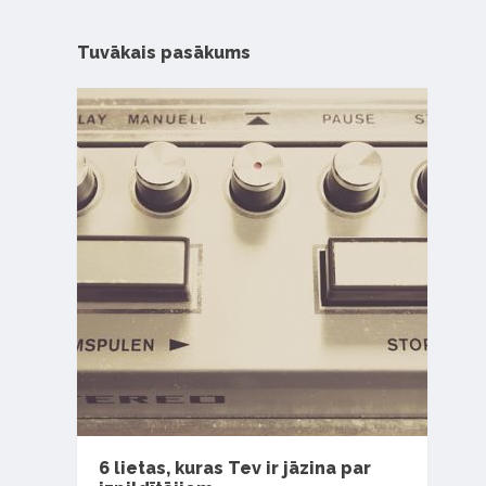
Tuvākais pasākums
6 lietas, kuras Tev ir jāzina par