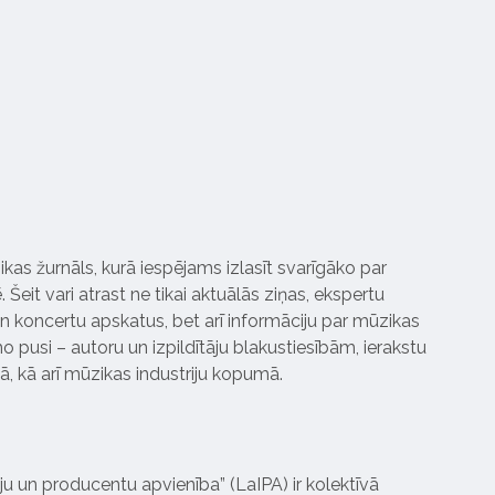
ikas žurnāls, kurā iespējams izlasīt svarīgāko par
Šeit vari atrast ne tikai aktuālās ziņas, ekspertu
 koncertu apskatus, bet arī informāciju par mūzikas
 pusi – autoru un izpildītāju blakustiesībām, ierakstu
pā, kā arī mūzikas industriju kopumā.
tāju un producentu apvienība” (LaIPA) ir kolektīvā