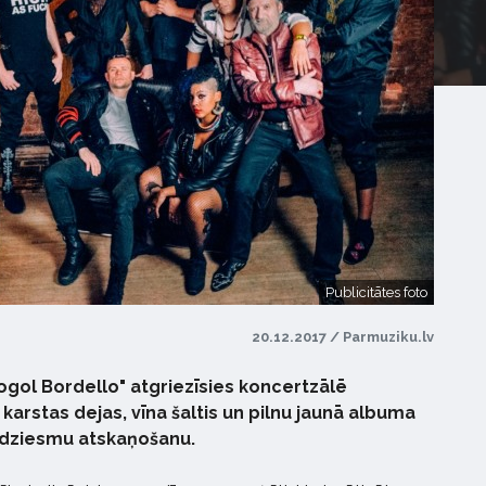
Publicitātes foto
20.12.2017 / Parmuziku.lv
Gogol Bordello" atgriezīsies koncertzālē
 karstas dejas, vīna šaltis un pilnu jaunā albuma
 dziesmu atskaņošanu.