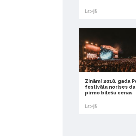
Latvijā
Zināmi 2018. gada P
festivāla norises d
pirmo biļešu cenas
Latvijā