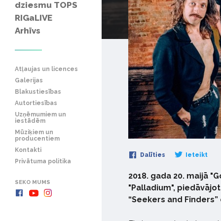
dziesmu TOPS
RIGaLIVE
Arhīvs
Atļaujas un licences
Galerijas
Blakustiesības
Autortiesības
Uzņēmumiem un
iestādēm
Mūziķiem un
producentiem
Kontakti
Dalīties
Ieteikt
Privātuma politika
2018. gada 20. maijā "
SEKO MUMS
"Palladium", piedāvājot
“Seekers and Finders”