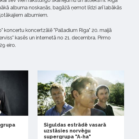
ikai sev vien raksturīgo skanējumu un attieksmi. Rīgā
unākā albuma noskaņās, bagāžā ņemot līdzi arī labākās
ļotākajiem albumiem.
o" koncertu koncertzālē "Palladium Riga" 20. maijā
Serviss" kasēs un internetā no 21. decembra. Pirmo
29 eiro.
 grupa
Siguldas estrādē vasarā
uzstāsies norvēģu
supergrupa "A-ha"