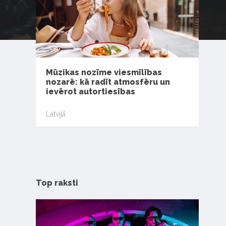
Mūzikas nozīme viesmīlības
nozarē: kā radīt atmosfēru un
ievērot autortiesības
Latvijā
Top raksti