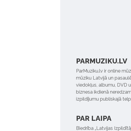
PARMUZIKU.LV
ParMuziku.lv ir online mūz
mūziku Latvijā un pasaulē. 
viedokļus, albumu, DVD un
biznesa ikdienā neredzamo
izpildījumu publiskajā tel
PAR LAIPA
Biedrība „Latvijas Izpildī