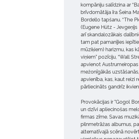
kompāniju salīdzina ar “B
brīvdomātāja īra Šeina M
Bordello tapšanu. “The Pi
(Eugene Hütz - Jevgeņijs N
arī skandalozākais dalībni
tam pat pamanījies iepīti
mūziķiem) harizmu, kas kā
viņiem” pozīciju, “Wall St
apvienot Austrumeiropas 
mežonīgākās uzstāšanās, k
apvienība, kas, kaut reizi 
pārliecināts gandrīz ikvi
Provokācijas ir "Gogol Bo
un dzīvi apliecinošas melod
firmas zīme. Savas muzikā
pilnmetrāžas albumus, pa
alternatīvajā scēnā novērt