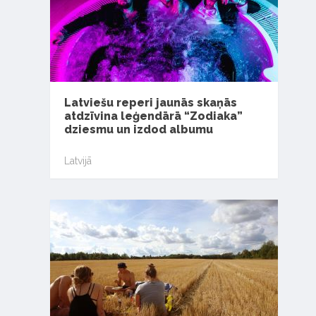
Latviešu reperi jaunās skaņās
atdzīvina leģendārā “Zodiaka”
dziesmu un izdod albumu
Latvijā