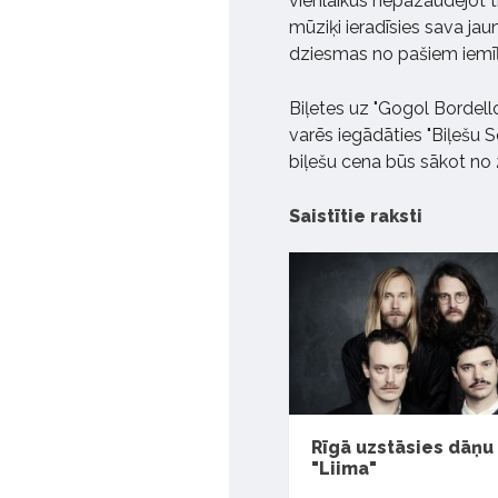
vienlaikus nepazaudējot t
mūziķi ieradīsies sava ja
dziesmas no pašiem iemī
Biļetes uz "Gogol Bordell
varēs iegādāties "Biļešu 
biļešu cena būs sākot no 
Saistītie raksti
Rīgā uzstāsies dāņu
"Liima"