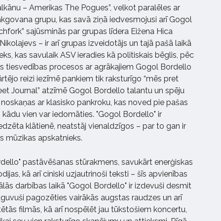
alkānu – Amerikas The Pogues”, velkot paralēles ar
akgovana grupu, kas savā ziņā iedvesmojusi arī Gogol
chfork” sajūsminās par grupas līdera Eižena Hica
ikolajevs – ir arī grupas izveidotājs un tajā pašā laikā
eks, kas savulaik ASV ieradies kā politiskais bēglis, pēc
es tiesvedības procesos ar agrākajiem Gogol Bordello
rtējo reizi iezīmē pankiem tik raksturīgo “mēs pret
reet Journal” atzīmē Gogol Bordello talantu un spēju
noskaņas ar klasisko pankroku, kas noved pie pašas
ādu vien var iedomāties. "Gogol Bordello" ir
redzēta klātienē, neatstāj vienaldzīgos – par to gan ir
ens mūzikas apskatnieks.
rdello" pastāvēšanas stūrakmens, savukārt enerģiskas
ijas, kā arī ciniski uzjautrinoši teksti – šīs apvienības
lās darbības laikā "Gogol Bordello" ir izdevuši desmit
guvuši pagozēties vairākās augstas raudzes un arī
ētās filmās, kā arī nospēlēt jau tūkstošiem koncertu,