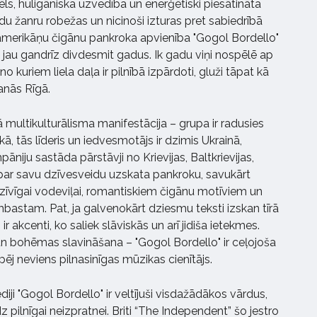
ls, huligāniska uzvedība un enerģētiski piesātināta
du žanru robežas un nicinoši izturas pret sabiedrībā
erikāņu čigānu pankroka apvienība "Gogol Bordello"
u jau gandrīz divdesmit gadus. Ik gadu viņi nospēlē ap
 kuriem liela daļa ir pilnībā izpārdoti, gluži tāpat kā
anās Rīgā.
kā multikulturālisma manifestācija – grupa ir radusies
ā, tās līderis un iedvesmotājs ir dzimis Ukrainā,
āniju sastāda pārstāvji no Krievijas, Baltkrievijas,
i par savu dzīvesveidu uzskata pankroku, savukārt
zīvīgai vodeviļai, romantiskiem čigānu motīviem un
mbastam. Pat, ja galvenokārt dziesmu teksti izskan tīrā
 akcenti, ko saliek slāviskās un arī jidiša ietekmes.
 bohēmas slavināšana – "Gogol Bordello" ir ceļojoša
spēj neviens pilnasinīgas mūzikas cienītājs.
ji "Gogol Bordello" ir veltījuši visdažādākos vārdus,
 pilnīgai neizpratnei. Briti “The Independent” šo jestro