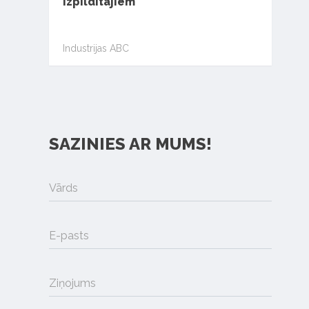
izpildītājiem
Industrijas ABC
SAZINIES AR MUMS!
Vārds
E-pasts
Ziņojums