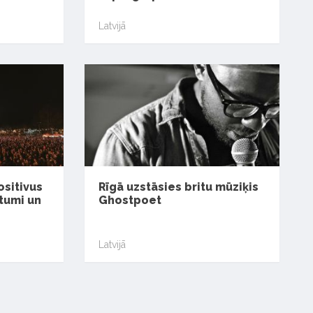
Latvijā
ositivus
Rīgā uzstāsies britu mūziķis
atumi un
Ghostpoet
Latvijā