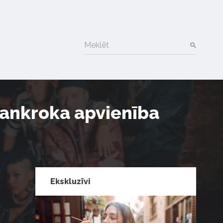
Meklēt
pankroka apvienība
Ekskluzīvi