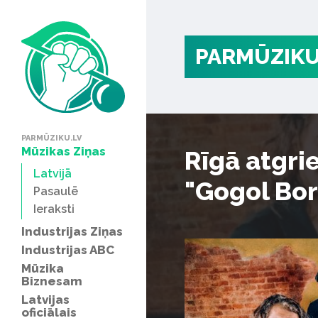
PARMŪZIKU
PARMŪZIKU.LV
Mūzikas Ziņas
Rīgā atgri
Latvijā
"Gogol Bor
Pasaulē
Ieraksti
Industrijas Ziņas
Industrijas ABC
Mūzika
Biznesam
Latvijas
oficiālais