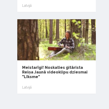
Latvijā
Meistarīgi! Noskaties ģitārista
Reiņa Jaunā videoklipu dziesmai
"Līksme"
Latvijā