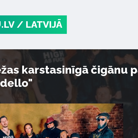
.LV
/ LATVIJĀ
ežas karstasinīgā čigānu 
dello"