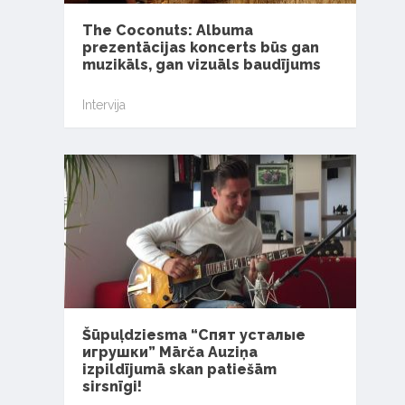
The Coconuts: Albuma
prezentācijas koncerts būs gan
muzikāls, gan vizuāls baudījums
Intervija
Šūpuļdziesma “Спят усталые
игрушки” Mārča Auziņa
izpildījumā skan patiešām
sirsnīgi!