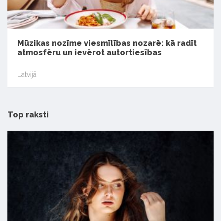
Mūzikas nozīme viesmīlības nozarē: kā radīt
atmosfēru un ievērot autortiesības
Latvijā
Top raksti