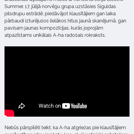
Summer. 17. jūlijā norvēģu grupa uzstāsies Siguldas
pilsdrupu estrādē, piedāvājot klausītājiem gan laika
pārbaudi izturējušos lielākos hitus jaunā skanējumā, gan
pavisam jaunas kompozīcijas, kurās joprojām
atpazīstams unikālais A-ha radošais rokraksts.
Nebūs pārspīlēti teikt, ka A-ha atgriežas pie klausītājiem