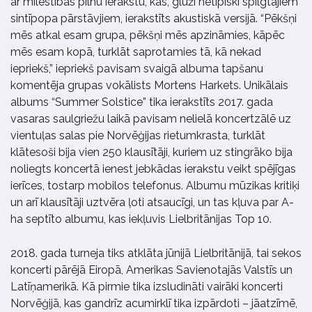
ar mīlestības pilnu ierakstu, kas, gluži netipiski spilgtajiem
sintīpopa pārstāvjiem, ierakstīts akustiskā versijā. “Pēkšņi
mēs atkal esam grupa, pēkšņi mēs apzināmies, kāpēc
mēs esam kopā, turklāt saprotamies tā, kā nekad
iepriekš,” iepriekš pavisam svaigā albuma tapšanu
komentēja grupas vokālists Mortens Harkets. Unikālais
albums “Summer Solstice” tika ierakstīts 2017. gada
vasaras saulgriežu laikā pavisam nelielā koncertzālē uz
vientuļas salas pie Norvēģijas rietumkrasta, turklāt
klātesoši bija vien 250 klausītāji, kuriem uz stingrāko bija
noliegts koncertā ienest jebkādas ierakstu veikt spējīgas
ierīces, tostarp mobilos telefonus. Albumu mūzikas kritiķi
un arī klausītāji uztvēra ļoti atsaucīgi, un tas kļuva par A-
ha septīto albumu, kas iekļuvis Lielbritānijas Top 10.
2018. gada turneja tiks atklāta jūnijā Lielbritānijā, tai sekos
koncerti pārējā Eiropā, Amerikas Savienotajās Valstīs un
Latīņamerikā. Kā pirmie tika izsludināti vairāki koncerti
Norvēģijā, kas gandrīz acumirklī tika izpārdoti – jāatzīmē,