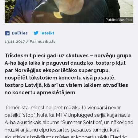
Publicitātes foto
Dalīties
Ieteikt
13.11.2017 / Parmuziku.lv
Trīsdesmit pieci gadi uz skatuves – norvēģu grupa
A-ha šajā laikā ir paguvusi daudz ko, tostarp kļūt
par Norvēģijas eksportētāko supergrupu,
nospēlēt tūkstošiem koncertu visā pasaulē,
tostarp Latvijā, kā arī uz visiem laikiem atvadīties
no koncertu apmeklētājiem.
Tomēr īstai mīlestībai pret mūziku tā vienkārši nevar
pateikt “stop”. Nule, kā MTV Unplugged sērijā klajā nācis
A-ha akustiskais albums “Summer Solstice”, un nākošgad
mūziķi ar jaunu elpu iestartēs pasaules turneju, kurā
akustiskais izpildījums mīsies ar koncertu sēriju Electric