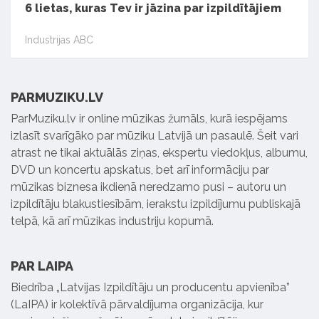
6 lietas, kuras Tev ir jāzina par izpildītājiem
Industrijas ABC
PARMUZIKU.LV
ParMuziku.lv ir online mūzikas žurnāls, kurā iespējams
izlasīt svarīgāko par mūziku Latvijā un pasaulē. Šeit vari
atrast ne tikai aktuālās ziņas, ekspertu viedokļus, albumu,
DVD un koncertu apskatus, bet arī informāciju par
mūzikas biznesa ikdienā neredzamo pusi – autoru un
izpildītāju blakustiesībām, ierakstu izpildījumu publiskajā
telpā, kā arī mūzikas industriju kopumā.
PAR LAIPA
Biedrība „Latvijas Izpildītāju un producentu apvienība”
(LaIPA) ir kolektīvā pārvaldījuma organizācija, kur