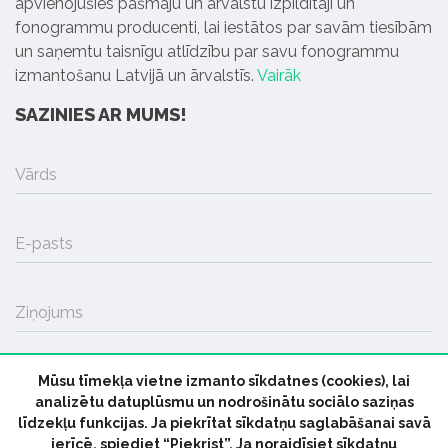
apvienojušies pašmāju un ārvalstu izpildītāji un
fonogrammu producenti, lai iestātos par savām tiesībām
un saņemtu taisnīgu atlīdzību par savu fonogrammu
izmantošanu Latvijā un ārvalstīs.
Vairāk
SAZINIES AR MUMS!
Vārds
E-pasts
Ziņojums
Mūsu tīmekļa vietne izmanto sīkdatnes (cookies), lai
SŪTĪT
analizētu datuplūsmu un nodrošinātu sociālo saziņas
līdzekļu funkcijas. Ja piekrītat sīkdatņu saglabāšanai savā
ierīcē, spiediet “Piekrist”. Ja noraidīsiet sīkdatņu