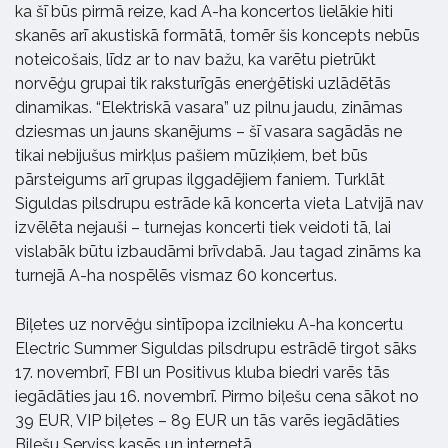
ka šī būs pirmā reize, kad A-ha koncertos lielākie hiti
skanēs arī akustiskā formātā, tomēr šis koncepts nebūs
noteicošais, līdz ar to nav bažu, ka varētu pietrūkt
norvēģu grupai tik raksturīgās enerģētiski uzlādētās
dinamikas. “Elektriskā vasara” uz pilnu jaudu, zināmas
dziesmas un jauns skanējums – šī vasara sagādās ne
tikai nebijušus mirkļus pašiem mūziķiem, bet būs
pārsteigums arī grupas ilggadējiem faniem. Turklāt
Siguldas pilsdrupu estrāde kā koncerta vieta Latvijā nav
izvēlēta nejauši – turnejas koncerti tiek veidoti tā, lai
vislabāk būtu izbaudāmi brīvdabā. Jau tagad zināms ka
turnejā A-ha nospēlēs vismaz 60 koncertus.
Biļetes uz norvēģu sintīpopa izcilnieku A-ha koncertu
Electric Summer Siguldas pilsdrupu estrādē tirgot sāks
17. novembrī, FBI un Positivus kluba biedri varēs tās
iegādāties jau 16. novembrī. Pirmo biļešu cena sākot no
39 EUR, VIP biļetes – 89 EUR un tās varēs iegādāties
Biļešu Serviss kasēs un internetā.