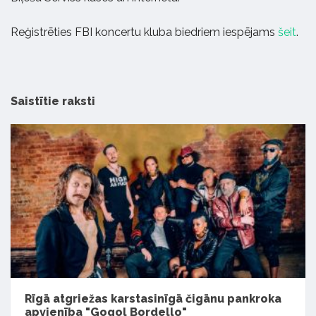
Reģistrēties FBI koncertu kluba biedriem iespējams
šeit
.
Saistītie raksti
Rīgā atgriežas karstasinīgā čigānu pankroka
apvienība "Gogol Bordello"