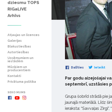
dziesmu TOPS
RIGaLIVE
Arhīvs
Atļaujas un licences
Galerijas
Blakustiesības
Autortiesības
Uzņēmumiem un
iestādēm
Mūziķiem un
Dalīties
Ieteikt
producentiem
Kontakti
Par godu aizejošajai va
Privātuma politika
septembrī, uzstāsies p
SEKO MUMS
Grupa šobrīd strādā pie ja
jaunajā materiālā. Līdz š
ieraksta: “Savvaļas Zirgi