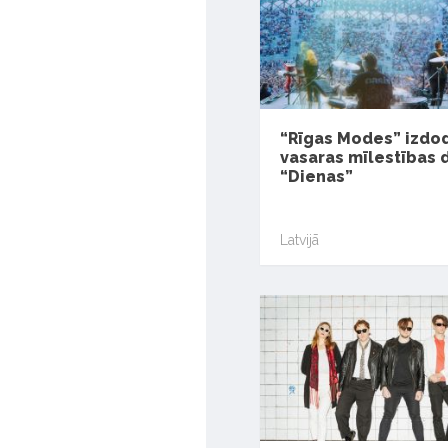
“Rīgas Modes” izdo
vasaras mīlestības
“Dienas”
Latvijā