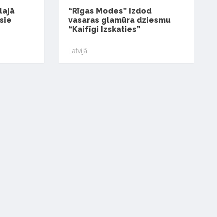
lajā
“Rīgas Modes” izdod
sie
vasaras glamūra dziesmu
“Kaifīgi Izskaties”
Latvijā