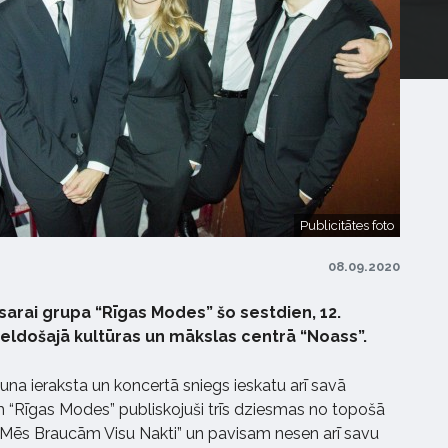
Publicitātes foto
08.09.2020
sarai grupa “Rīgas Modes” šo sestdien, 12.
eldošajā kultūras un mākslas centrā “Noass”.
una ieraksta un koncertā sniegs ieskatu arī savā
im “Rīgas Modes” publiskojuši trīs dziesmas no topošā
”, “Mēs Braucām Visu Nakti” un pavisam nesen arī savu