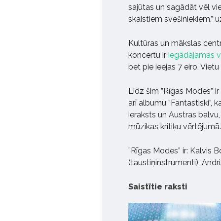
sajūtas un sagādāt vēl vi
skaistiem svešiniekiem,” u
Kultūras un mākslas centr
koncertu ir
iegādājamas vi
bet pie ieejas 7 eiro. Vietu
Līdz šim ”Rīgas Modes” ir
arī albumu ”Fantastiski”,
ieraksts un Austras balvu
mūzikas kritiķu vērtējumā.
”Rīgas Modes” ir: Kalvis B
(taustiņinstrumenti), Andr
Saistītie raksti