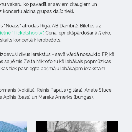
enu vakaru, ko pavadīt ar saviem draugiem un
z koncertu aicina grupas dalībnieki.
s “Noass” atrodas Rīgā, AB Dambī 2. Biļetes uz
etnē “Ticketshop.lv”
. Cena iepriekšpārdošanā 5 eiro,
 skaits koncertā ir ierobežots.
 izdevuši divus ierakstus - savā vārdā nosaukto EP, kā
 kas saņēmis Zelta Mikrofonu kā labākais popmūzikas
, kas tiek pasniegta pašmāju labākajam ierakstam
ormanis (vokāls), Reinis Papulis (ģitāra), Anete Stuce
is Apīnis (bass) un Mareks Ameriks (bungas).