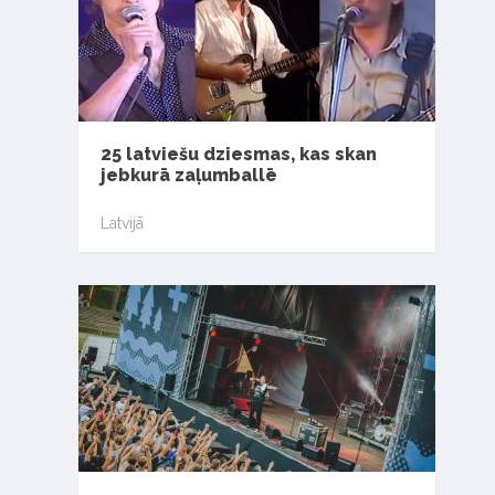
25 latviešu dziesmas, kas skan
jebkurā zaļumballē
Latvijā