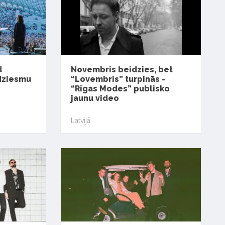
d
Novembris beidzies, bet
 dziesmu
“Lovembris” turpinās -
“Rīgas Modes” publisko
jaunu video
Latvijā