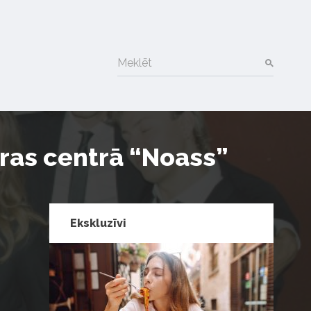
Meklēt
ūras centrā “Noass”
Ekskluzīvi