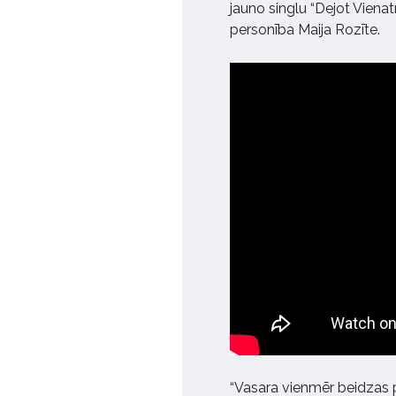
jauno singlu “Dejot Vienat
personība Maija Rozīte.
“Vasara vienmēr beidzas p