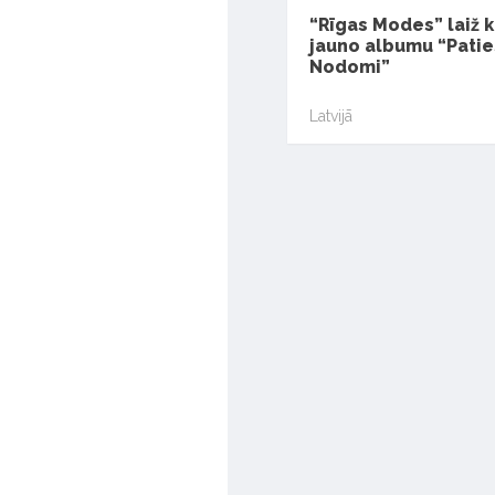
“Rīgas Modes” laiž k
jauno albumu “Patie
Nodomi”
Latvijā