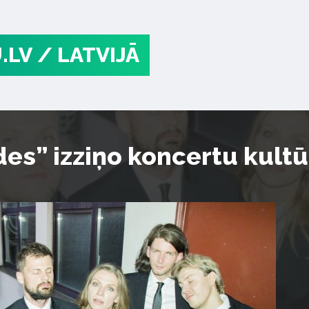
.LV
/ LATVIJĀ
es” izziņo koncertu kult