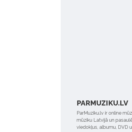
PARMUZIKU.LV
ParMuziku.lv ir online mūz
mūziku Latvijā un pasaulē. 
viedokļus, albumu, DVD un