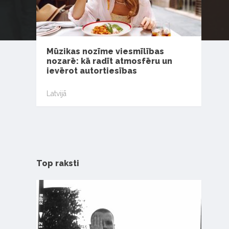
Mūzikas nozīme viesmīlības
nozarē: kā radīt atmosfēru un
ievērot autortiesības
Latvijā
Top raksti