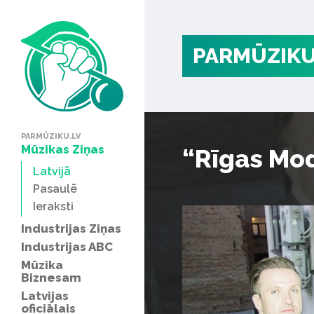
PARMŪZIKU
PARMŪZIKU.LV
Mūzikas Ziņas
“Rīgas Mod
Latvijā
Pasaulē
Ieraksti
Industrijas Ziņas
Industrijas ABC
Mūzika
Biznesam
Latvijas
oficiālais