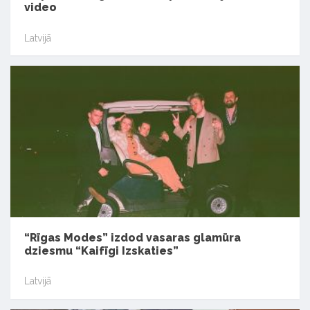
video
Latvijā
“Rīgas Modes” izdod vasaras glamūra
dziesmu “Kaifīgi Izskaties”
Latvijā