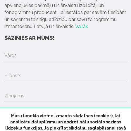
apvienojušies pašmāju un ārvalstu izpildītāji un
fonogrammu producenti, lai iestātos par savām tiesībām
un saņemtu taisnīgu atlīdzību par savu fonogrammu
izmantošanu Latvijā un ārvalstīs.
Vairāk
SAZINIES AR MUMS!
Vārds
E-pasts
Ziņojums
Mūsu tīmekļa vietne izmanto sīkdatnes (cookies), lai
SŪTĪT
analizētu datuplūsmu un nodrošinātu sociālo saziņas
līdzekļu funkcijas. Ja piekrītat sīkdatņu saglabāšanai savā