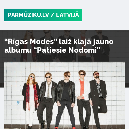
PARMŪZIKU.LV
/ LATVIJĀ
“Rīgas Modes” laiž klajā jauno
albumu “Patiesie Nodomi”