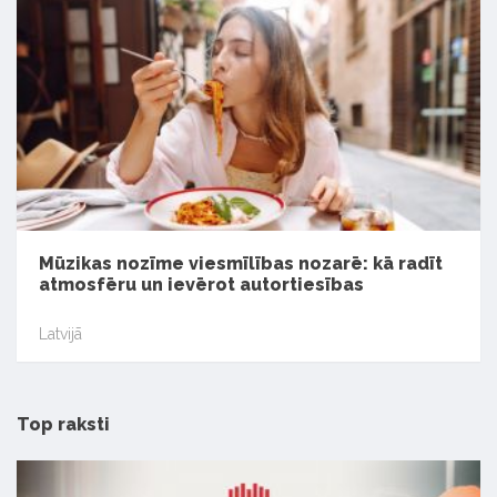
Mūzikas nozīme viesmīlības nozarē: kā radīt
atmosfēru un ievērot autortiesības
Latvijā
Top raksti