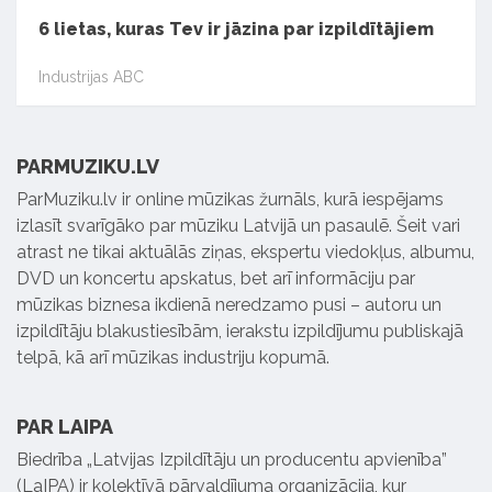
6 lietas, kuras Tev ir jāzina par izpildītājiem
Industrijas ABC
PARMUZIKU.LV
ParMuziku.lv ir online mūzikas žurnāls, kurā iespējams
izlasīt svarīgāko par mūziku Latvijā un pasaulē. Šeit vari
atrast ne tikai aktuālās ziņas, ekspertu viedokļus, albumu,
DVD un koncertu apskatus, bet arī informāciju par
mūzikas biznesa ikdienā neredzamo pusi – autoru un
izpildītāju blakustiesībām, ierakstu izpildījumu publiskajā
telpā, kā arī mūzikas industriju kopumā.
PAR LAIPA
Biedrība „Latvijas Izpildītāju un producentu apvienība”
(LaIPA) ir kolektīvā pārvaldījuma organizācija, kur