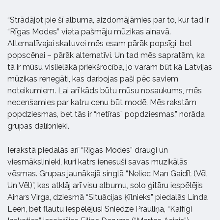
“Strādājot pie šī albuma, aizdomājāmies par to, kur tad ir
“Rīgas Modes” vieta pašmāju mūzikas ainavā.
Alternatīvajai skatuvei mēs esam pārāk popsīgi, bet
popscēnai – pārāk alternatīvi. Un tad mēs sapratām, ka
tā ir mūsu vislielākā priekšrocība, jo varam būt kā Latvijas
mūzikas renegāti, kas darbojas paši pēc saviem
noteikumiem. Lai arī kāds būtu mūsu nosaukums, mēs
necenšamies par katru cenu būt modē. Mēs rakstām
popdziesmas, bet tās ir “netīras” popdziesmas,” norāda
grupas dalībnieki.
Ierakstā piedalās arī “Rīgas Modes” draugi un
viesmākslinieki, kuri katrs ienesuši savas muzikālās
vēsmas. Grupas jaunākajā singlā “Neliec Man Gaidīt (Vēl
Un Vēl)”, kas atklāj arī visu albumu, solo ģitāru iespēlējis
Ainars Virga, dziesmā “Situācijas Ķīlnieks” piedalās Linda
Leen, bet flautu iespēlējusi Sniedze Prauliņa, “Kaifīgi