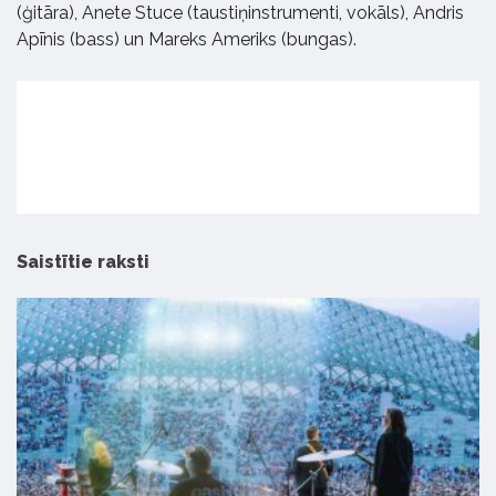
(ģitāra), Anete Stuce (taustiņinstrumenti, vokāls), Andris
Apīnis (bass) un Mareks Ameriks (bungas).
Saistītie raksti