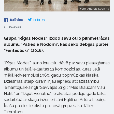
Foto: Andrejs Strokins
Dalīties
Ieteikt
15.10.2021
Grupa “Rīgas Modes” izdod savu otro pilnmetrāžas
albumu “Patiesie Nodomi”, kas seko debijas platei
“Fantastiski” (2016).
“Rīgas Modes” jauno ierakstu dēvē par savu pieaugšanas
albumu un tajā iekļautas 13 kompozīcijas, kuras lielā
mērā iedvesmojusi 1980. gadu popmūzikas klasika.
Dziesmas, starp kurām ir jau iepriekš atpazīstamību
iemantojušie singli “Savvaļas Zirgi”, “Mēs Braucām Visu
Nakti” un “Dejot Vienatnē”, ierakstītas pēdējo gadu laikā
sadarbībā ar skaņu inženieri Jāni Eglīti un Artūru Liepiņu.
Īpašu paldies ieraksta procesā grupa saka Tālim
Timrotam.