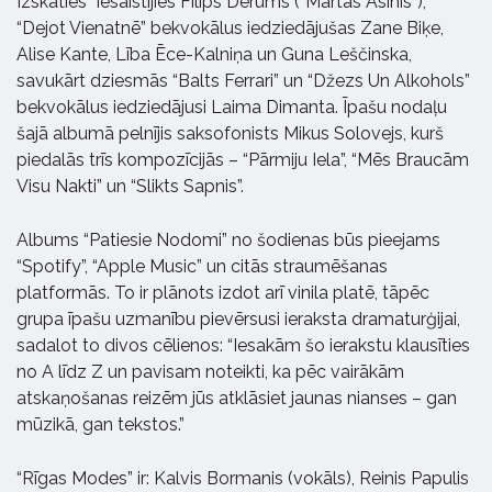
Izskaties” iesaistījies Filips Derums (“Martas Asinis”),
“Dejot Vienatnē” bekvokālus iedziedājušas Zane Biķe,
Alise Kante, Lība Ēce-Kalniņa un Guna Leščinska,
savukārt dziesmās “Balts Ferrari” un “Džezs Un Alkohols”
bekvokālus iedziedājusi Laima Dimanta. Īpašu nodaļu
šajā albumā pelnījis saksofonists Mikus Solovejs, kurš
piedalās trīs kompozīcijās – “Pārmiju Iela”, “Mēs Braucām
Visu Nakti” un “Slikts Sapnis”.
Albums “Patiesie Nodomi” no šodienas būs pieejams
“Spotify”, “Apple Music” un citās straumēšanas
platformās. To ir plānots izdot arī vinila platē, tāpēc
grupa īpašu uzmanību pievērsusi ieraksta dramaturģijai,
sadalot to divos cēlienos: “Iesakām šo ierakstu klausīties
no A līdz Z un pavisam noteikti, ka pēc vairākām
atskaņošanas reizēm jūs atklāsiet jaunas nianses – gan
mūzikā, gan tekstos.”
“Rīgas Modes” ir: Kalvis Bormanis (vokāls), Reinis Papulis