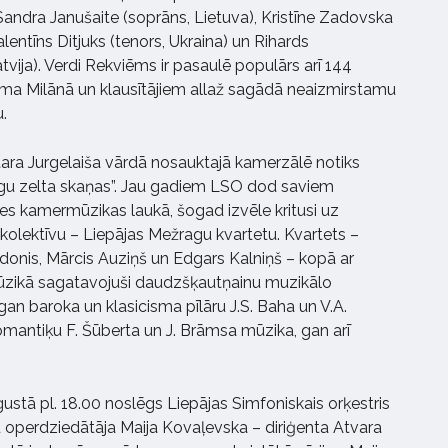
 – Sandra Janušaite (soprāns, Lietuva), Kristīne Zadovska
lentīns Ditjuks (tenors, Ukraina) un Rihards
vija). Verdi Rekviēms ir pasaulē populārs arī 144
a Milānā un klausītājiem allaž sagādā neaizmirstamu
.
tara Jurgelaiša vārdā nosauktajā kamerzālē notiks
gu zelta skaņas”. Jau gadiem LSO dod saviem
es kamermūzikas laukā, šogad izvēle kritusi uz
 kolektīvu – Liepājas Mežragu kvartetu. Kvartets –
donis, Mārcis Auziņš un Edgars Kalniņš – kopā ar
ikā sagatavojuši daudzšķautņainu muzikālo
an baroka un klasicisma pīlāru J.S. Baha un V.A.
mantiķu F. Šūberta un J. Brāmsa mūzika, gan arī
gustā pl. 18.00 noslēgs Liepājas Simfoniskais orķestris
 operdziedātāja Maija Kovaļevska – diriģenta Atvara