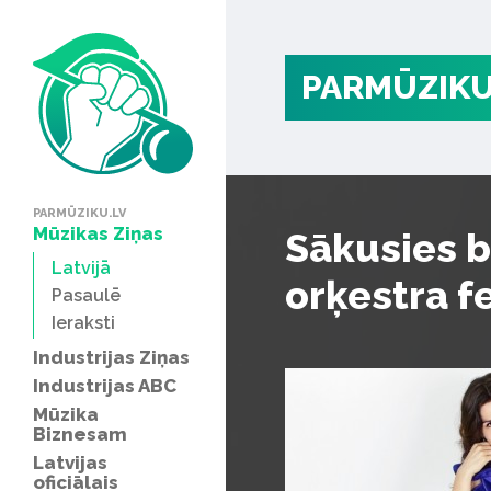
PARMŪZIKU
PARMŪZIKU.LV
Mūzikas Ziņas
Sākusies b
Latvijā
orķestra f
Pasaulē
Ieraksti
Industrijas Ziņas
Industrijas ABC
Mūzika
Biznesam
Latvijas
oficiālais