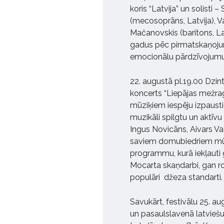
koris “Latvija” un solisti
(mecosoprāns, Latvija), Va
Mačanovskis (baritons, Lat
gadus pēc pirmatskaņojum
emocionālu pārdzīvojumu
22. augustā pl.19.00 Dzin
koncerts “Liepājas mežra
mūziķiem iespēju izpausti
muzikāli spilgtu un aktīvu
Ingus Novicāns, Aivars Va
saviem domubiedriem mūz
programmu, kurā iekļauti g
Mocarta skaņdarbi, gan ro
populāri džeza standarti.
Savukārt, festivālu 25. au
un pasaulslavenā latviešu