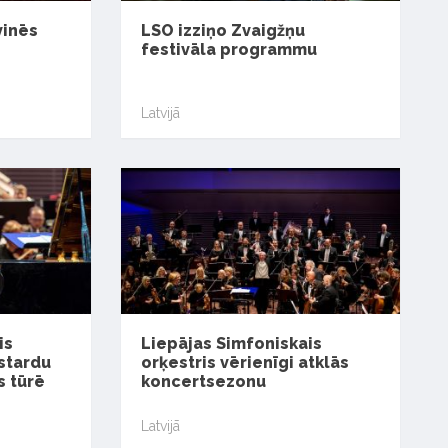
vinēs
LSO izziņo Zvaigžņu
festivāla programmu
Latvijā
is
Liepājas Simfoniskais
estardu
orķestris vērienīgi atklās
s tūrē
koncertsezonu
Latvijā