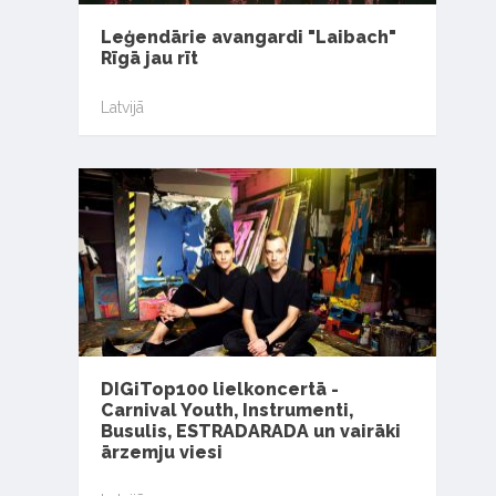
Leģendārie avangardi "Laibach"
Rīgā jau rīt
Latvijā
DIGiTop100 lielkoncertā -
Carnival Youth, Instrumenti,
Busulis, ESTRADARADA un vairāki
ārzemju viesi