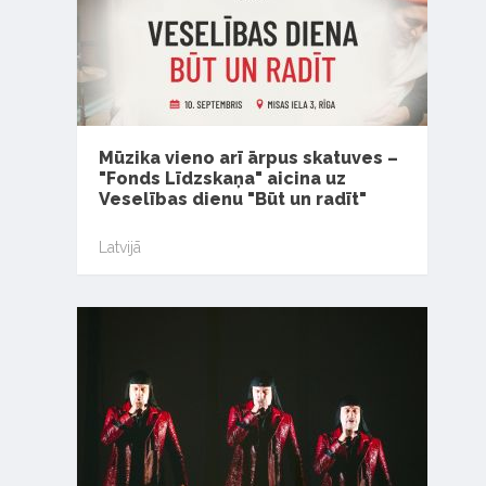
Mūzika vieno arī ārpus skatuves –
"Fonds Līdzskaņa" aicina uz
Veselības dienu "Būt un radīt"
Latvijā