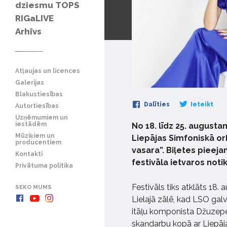
dziesmu TOPS
RIGaLIVE
Arhīvs
Atļaujas un licences
Galerijas
Blakustiesības
Dalīties
Ieteikt
Autortiesības
Uzņēmumiem un
iestādēm
No 18. līdz 25. augusta
Mūziķiem un
Liepājas Simfoniskā or
producentiem
vasara”. Biļetes pieej
Kontakti
festivāla ietvaros notik
Privātuma politika
Festivāls tiks atklāts 18. 
SEKO MUMS
Lielajā zālē, kad LSO galv
itāļu komponista Džuzepes
skaņdarbu kopā ar Liepāja