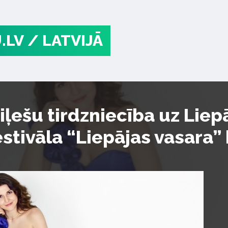
.LV
/ LATVIJĀ
iļešu tirdzniecība uz Liep
estivāla “Liepājas vasara