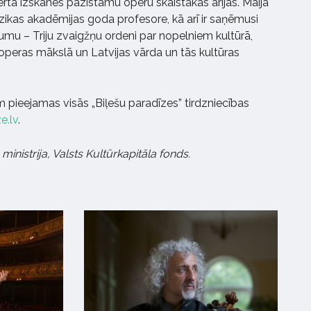
rtā izskanēs pazīstamu operu skaistākās ārijas. Maija
zikas akadēmijas goda profesore, kā arī ir saņēmusi
mu – Triju zvaigžņu ordeni par nopelniem kultūrā,
 operas mākslā un Latvijas vārda un tās kultūras
 pieejamas visās „Biļešu paradīzes” tirdzniecības
e.lv
.
ministrija, Valsts Kultūrkapitāla fonds.