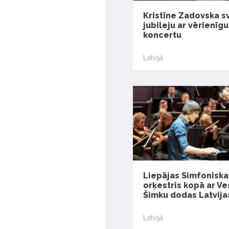
Kristīne Zadovska s
jubileju ar vērienīgu
koncertu
Latvijā
Liepājas Simfoniska
orķestris kopā ar V
Šimku dodas Latvija
Latvijā