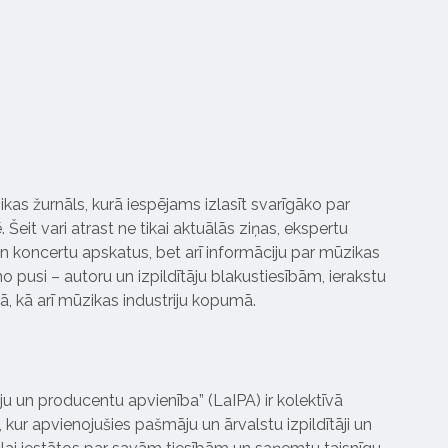
ikas žurnāls, kurā iespējams izlasīt svarīgāko par
Šeit vari atrast ne tikai aktuālās ziņas, ekspertu
 koncertu apskatus, bet arī informāciju par mūzikas
 pusi – autoru un izpildītāju blakustiesībām, ierakstu
pā, kā arī mūzikas industriju kopumā.
tāju un producentu apvienība” (LaIPA) ir kolektīvā
 kur apvienojušies pašmāju un ārvalstu izpildītāji un