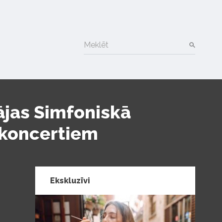
Meklēt
ājas Simfoniskā
” koncertiem
Ekskluzīvi