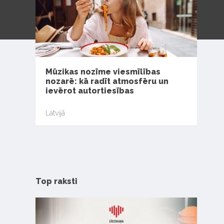
Mūzikas nozīme viesmīlības
nozarē: kā radīt atmosfēru un
ievērot autortiesības
Latvijā
Top raksti