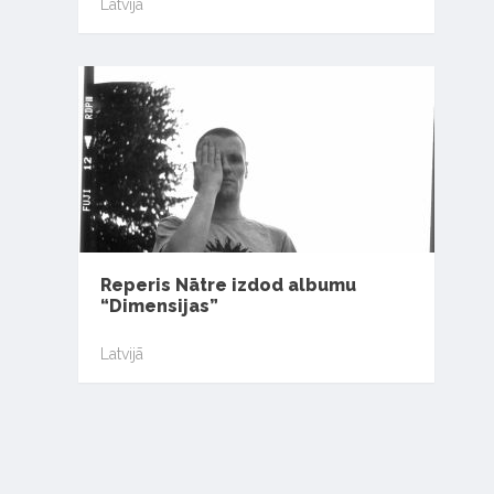
Latvijā
Reperis Nātre izdod albumu
“Dimensijas”
Latvijā