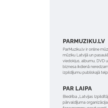
PARMUZIKU.LV
ParMuziku.lv ir online mūz
mūziku Latvijā un pasaulē. 
viedokļus, albumu, DVD un
biznesa ikdienā neredzamo
izpildījumu publiskajā tel
PAR LAIPA
Biedrība „Latvijas Izpildī
pārvaldījuma organizācija,