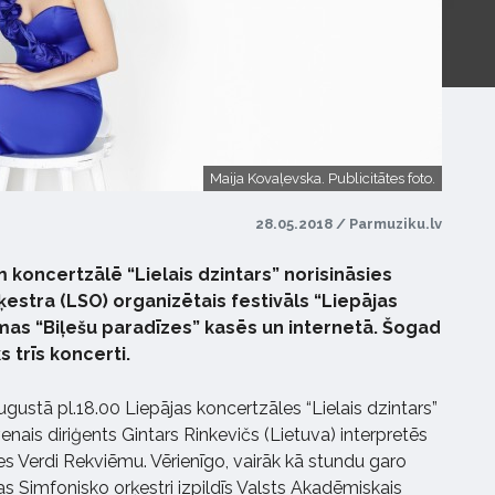
Maija Kovaļevska. Publicitātes foto.
28.05.2018 / Parmuziku.lv
m koncertzālē “Lielais dzintars” norisināsies
ķestra (LSO) organizētais festivāls “Liepājas
amas “Biļešu paradīzes” kasēs un internetā. Šogad
s trīs koncerti.
augustā pl.18.00 Liepājas koncertzāles “Lielais dzintars”
enais diriģents Gintars Rinkevičs (Lietuva) interpretēs
 Verdi Rekviēmu. Vērienīgo, vairāk kā stundu garo
s Simfonisko orķestri izpildīs Valsts Akadēmiskais