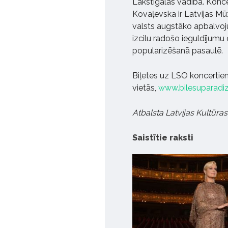
Lakstīgalas vadībā. Konce
Kovaļevska ir Latvijas Mū
valsts augstāko apbalvoju
izcilu radošo ieguldījumu
popularizēšanā pasaulē.
Biļetes uz LSO koncertiem
vietās,
www.bilesuparadiz
Atbalsta Latvijas Kultūras 
Saistītie raksti