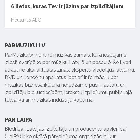
6 lietas, kuras Tev ir jāzina par izpildītājiem
Industrijas ABC
PARMUZIKU.LV
ParMuziku.lv ir online mūzikas žurnāls, kurā iespējams
izlasīt svarīgāko par mūziku Latvijā un pasaulē. Šeit vari
atrast ne tikai aktuālās ziņas, ekspertu viedokļus, albumu,
DVD un koncertu apskatus, bet arī informāciju par
mūzikas biznesa ikdienā neredzamo pusi – autoru un
izpildītāju blakustiesībām, ierakstu izpildījumu publiskajā
telpā, kā arī mūzikas industriju kopumā.
PAR LAIPA
Biedrība „Latvijas Izpildītāju un producentu apvienība”
(LaIPA) ir kolektīvā pārvaldījuma organizācija, kur