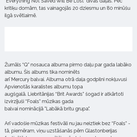
"Everything Not Saved Will Be Lost" divās daļās. Pēc
kritiķu domām, tas vainagojās 20 dziesmu un 80 minūšu
ilgā svētlaimē.
Žurnāls “Q” nosauca albuma pirmo daļu par gada labāko
albumu. Šis albums tika nominēts
arī Mercury balvai. Albuma otrā daļa godpilni nokļuvusi
Apvienotās karalistes albumu topa
augšgalā. Liebritānijas “Brit Awards” šogad ir atkārtoti
izvirzījuši “Foals” mūzikas gada
balvai nominācijā "Labākā britu grupa".
Arī vadošie mūzikas festivāli nu jau neiztiek bez “Foals” -
tā, piemēram, viņu uzstāšanās pērn Glastonberijas