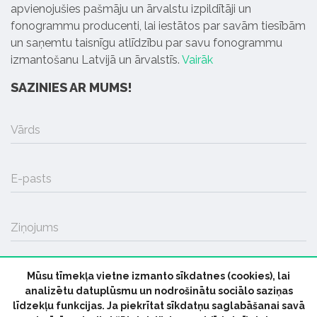
apvienojušies pašmāju un ārvalstu izpildītāji un
fonogrammu producenti, lai iestātos par savām tiesībām
un saņemtu taisnīgu atlīdzību par savu fonogrammu
izmantošanu Latvijā un ārvalstīs.
Vairāk
SAZINIES AR MUMS!
Vārds
E-pasts
Ziņojums
Mūsu tīmekļa vietne izmanto sīkdatnes (cookies), lai
SŪTĪT
analizētu datuplūsmu un nodrošinātu sociālo saziņas
līdzekļu funkcijas. Ja piekrītat sīkdatņu saglabāšanai savā