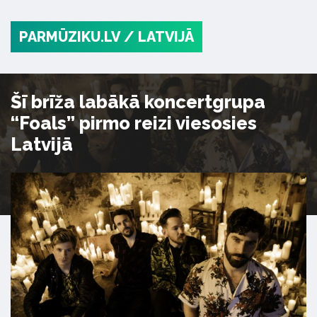
PARMŪZIKU.LV
/ LATVIJĀ
Šī brīža labākā koncertgrupa
“Foals” pirmo reizi viesosies
Latvijā