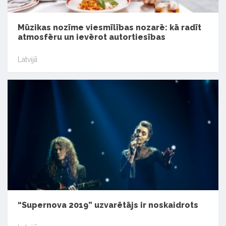
Mūzikas nozīme viesmīlības nozarē: kā radīt
atmosfēru un ievērot autortiesības
Latvijā
“Supernova 2019” uzvarētājs ir noskaidrots