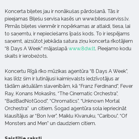
Koncerta biļetes jau ir nonākušas pārdošanā. Tās ir
pieejamas Biļešu servisa kasēs un www.bilesuserviss.lv.
Pirmās biļetes vienmēr ir nopērkamas ar atlaidi, tiesa, lai
to saņemtu, ir nepieciešams īpašs kods. To ir iespējams
saņemt, aizsūtot jebkāda satura ziņu koncerta rīkotājiem
“8 Days A Week” mājaslapā
www.8dw.lt
. Pieejamo kodu
skaits ir ierobežots.
Koncertu Rīgā rīko mūzikas aģentūra “8 Days A Week”,
kas līdz šim ir lutinājusi kaimiņvalsts iedzīvotājus ar
tādām aktuālām slavenībām, kā “Franz Ferdinand”, Fever
Ray, Konans Mokasīns, “The Cinematic Orchestra”,
“BadBadNotGood”, “Chromatics”, “Unknown Mortal
Orchestra” un citiem. Šogad aģentūra sola iepriecināt
klausītājus ar “Bon Iver”, Maiklu Kivanuku, “Caribou”, “Of
Monsters and Men” un daudziem citiem.
Saistītie raksti