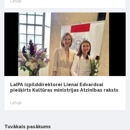
Latvijā
LaIPA izpilddirektorei Lienai Edvardsai
piešķirts Kultūras ministrijas Atzinības raksts
Latvijā
Tuvākais pasākums