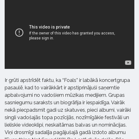
Ir grūti apstrīdēt faktu, ka “Foals” ir labākā koncertgrupa
pasaulē, kad to vairākkārt ir apstiprinājuši saņemtie
apbalvojumi no vadošiem mūzikas medijiem. Grupas
sasniegumu saraksts un biogrāfija ir iespaidīga. Vairāk
nekā piecpadsmit gadi uz skatuves, pieci albumi, vairāki
singli vadošajās topa pozīcijās, nozīmīgākie festivāli un
lieliskie videoklipi, neskaitāmas balvas un nominācijas.
Viņi drosmīgi sadalīja pagājušajā gadā izdoto albumu