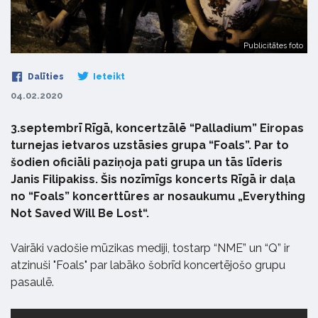
Publicitātes foto
Dalīties
Ieteikt
04.02.2020
3.septembrī Rīgā, koncertzālē “Palladium” Eiropas
turnejas ietvaros uzstāsies grupa “Foals”. Par to
šodien oficiāli paziņoja pati grupa un tās līderis
Janis Filipakiss. Šis nozīmīgs koncerts Rīgā ir daļa
no “Foals” koncerttūres ar nosaukumu „Everything
Not Saved Will Be Lost“.
Vairāki vadošie mūzikas mediji, tostarp “NME” un “Q” ir
atzinuši "Foals" par labāko šobrīd koncertējošo grupu
pasaulē.