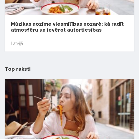
Mūzikas nozīme viesmīlības nozarē: kā radīt
atmosfēru un ievērot autortiesības
Latvijā
Top raksti