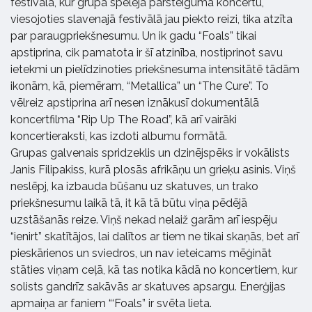
festivālā, kur grupa spēlēja pārsteiguma koncertu,
viesojoties slavenajā festivālā jau piekto reizi, tika atzīta
par paraugpriekšnesumu. Un ik gadu “Foals” tikai
apstiprina, cik pamatota ir šī atzinība, nostiprinot savu
ietekmi un pielīdzinoties priekšnesuma intensitātē tādām
ikonām, kā, piemēram, “Metallica” un “The Cure”. To
vēlreiz apstiprina arī nesen iznākusī dokumentālā
koncertfilma “Rip Up The Road”, kā arī vairāki
koncertieraksti, kas izdoti albumu formātā.
Grupas galvenais spridzeklis un dzinējspēks ir vokālists
Janis Filipakiss, kurā plosās afrikāņu un grieķu asinis. Viņš
neslēpj, ka izbauda būšanu uz skatuves, un trako
priekšnesumu laikā tā, it kā tā būtu viņa pēdējā
uzstāšanās reize. Viņš nekad nelaiž garām arī iespēju
“ienirt” skatītājos, lai dalītos ar tiem ne tikai skaņās, bet arī
pieskārienos un sviedros, un nav ieteicams mēģināt
stāties viņam ceļā, kā tas notika kādā no koncertiem, kur
solists gandrīz sakāvās ar skatuves apsargu. Enerģijas
apmaiņa ar faniem “‘Foals” ir svēta lieta.