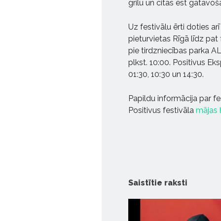
grilu un citas ēst gatavoš
Uz festivālu ērti doties arī
pieturvietas Rīgā līdz pat 
pie tirdzniecības parka AL
plkst. 10:00. Positivus Eks
01:30, 10:30 un 14:30.
Papildu informācija par f
Positivus festivāla
mājas 
Saistītie raksti