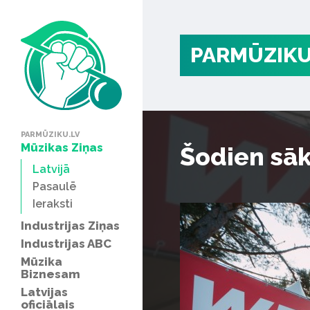
PARMŪZIKU
PARMŪZIKU.LV
Mūzikas Ziņas
Šodien sāk
Latvijā
Pasaulē
Ieraksti
Industrijas Ziņas
Industrijas ABC
Mūzika
Biznesam
Latvijas
oficiālais