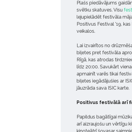
Plašs piedāvājums gaidāms
svētku skatuves. Visu
fes
lejupielādēt festivāla mā
Positivus Festival '19, k
veikalos.
Lai izvairītos no drūzmēš
biļetes pret festivāla apr
Rīgā, kas atrodas tirdzni
līdz 20:00. Savukārt viena
apmainīt varēs tikai festi
biļetes iegādājušies ar ISIC
jāuzrāda sava ISIC karte.
Positivus festivālā ar
Papildus bagātīgai mūzik
arī aizraujošu un vērtīgu 
kinoteātrī šovasar saimn