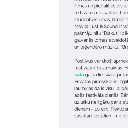
filmas un piedalīties disku
teltī varēs noskatīties La
studentu īsfilmas, filmas 
Movie: Lust & Sound in We
pašmāju hītu “Blakus” (pēc 
galvenās lomas atveidotāju 
un leģendāro mūziklu “Breo
Positivus var droši apme
festivālā ir bez maksas. 
salā
gaida lieliska atpūt
Privātās pirmsskolas izgl
laumiņas darīs visu, lai bēr
abās festivāla dienās. Bē
uz laiku ne ilgāku par 4 
dienām – 10 eiro. Piektdie
savukārt sestdien – no plk