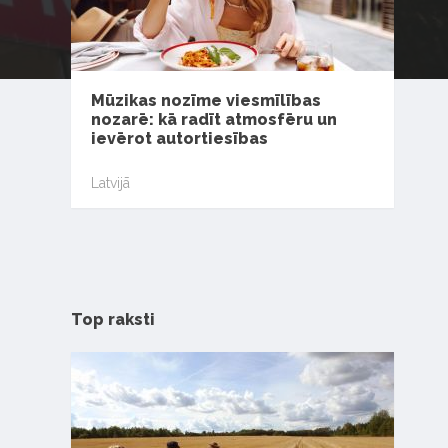
Mūzikas nozīme viesmīlības
nozarē: kā radīt atmosfēru un
ievērot autortiesības
Latvijā
Top raksti