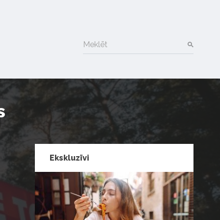
Meklēt
s
Ekskluzīvi