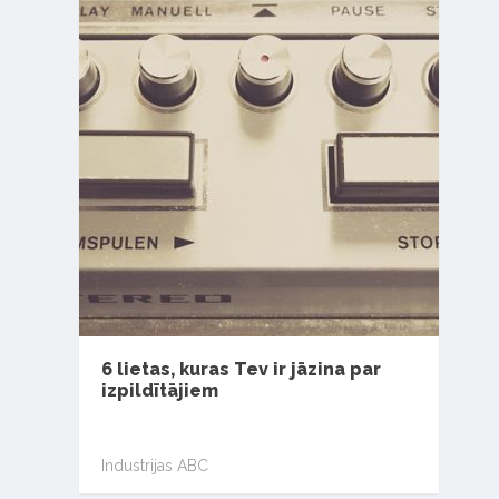
6 lietas, kuras Tev ir jāzina par
izpildītājiem
Industrijas ABC