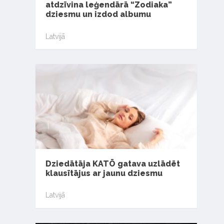
atdzīvina leģendārā “Zodiaka”
dziesmu un izdod albumu
Latvijā
Dziedātāja KATŌ gatava uzlādēt
klausītājus ar jaunu dziesmu
Latvijā