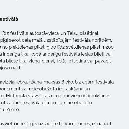
festivālā
 līdz festivāla autostāvvietai un Telšu pilsētiņai,
 rūpīgi sekot ceļa malā uzstādītajām festivāla norādēm.
a no piektdienas plkst. 9:00 līdz svētdienas plkst. 15:00.
ā ir derīga tikai kopā ar derīgu festivāla ieejas biļeti vai
la biļete tikai vienai dienai, Telšu pilsētiņā var pavadīt
ojošo nakti.
nreizējai iebraukšanai maksās 6 eiro. Uz abām festivāla
bonements ar neierobežotu iebraukšanu un
ro. Motocikla stāvvietas cena par vienu iebraukšanas
ements abām festivāla dienām ar neierobežotu
u 10 eiro.
āvvietā ir aizliegts uzsliet teltis vai nojumes, izmantot