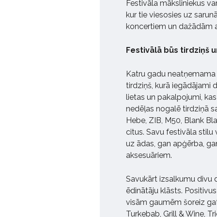
Festivāla māksliniekus va
kur tie viesosies uz sarun
koncertiem un dažādām akt
Festivālā būs tirdziņš 
Katru gadu neatņemama Pos
tirdziņš, kurā iegādājami 
lietas un pakalpojumi, kas 
nedēļas nogalē tirdziņā 
Hebe, ZIB, M50, Blank B
citus. Savu festivāla stil
uz ādas, gan apģērba, ga
aksesuāriem.
Savukārt izsalkumu divu 
ēdinātāju klāsts. Positiv
visām gaumēm šoreiz gatav
Turkebab, Grill & Wine, T