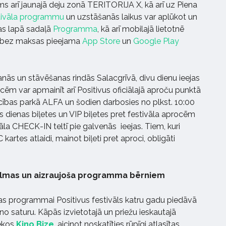
 arī jaunajā deju zonā TERITORIJA X, kā arī uz Piena
tivāla programmu
un uzstāšanās laikus var aplūkot un
jas lapā sadaļā
Programma
, kā arī mobilajā lietotnē
as bez maksas pieejama
App Store
un
Google Play
anās un stāvēšanas rindās Salacgrīvā, divu dienu ieejas
ocēm var apmainīt arī Positivus oficiālajā aproču punktā
ecības parkā ALFA un šodien darbosies no plkst. 10:00
s dienas biļetes un VIP biļetes pret festivāla aprocēm
vāla CHECK-IN teltī pie galvenās ieejas. Tiem, kuri
 kartes atlaidi, mainot biļeti pret aproci, obligāti
ī filmas un aizraujoša programma bērniem
as programmai Positivus festivāls katru gadu piedāvā
kino saturu. Kāpās izvietotajā un priežu ieskautajā
iekos
Kino Bize
, aicinot noskatīties rūpīgi atlasītas