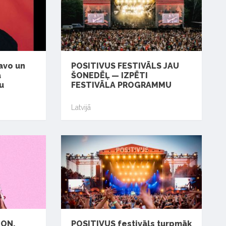
avo un
POSITIVUS FESTIVĀLS JAU
a
ŠONEDĒĻ — IZPĒTI
u
FESTIVĀLA PROGRAMMU
Latvijā
ION,
POSITIVUS festivāls turpmāk