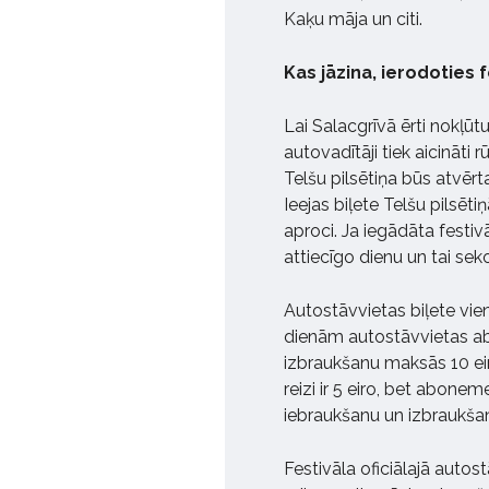
Kaķu māja un citi.
Kas jāzina, ierodoties 
Lai Salacgrīvā ērti nokļūtu
autovadītāji tiek aicināti
Telšu pilsētiņa būs atvērt
Ieejas biļete Telšu pilsētiņ
aproci. Ja iegādāta festivā
attiecīgo dienu un tai sek
Autostāvvietas biļete vie
dienām autostāvvietas a
izbraukšanu maksās 10 ei
reizi ir 5 eiro, bet abon
iebraukšanu un izbraukšan
Festivāla oficiālajā autost