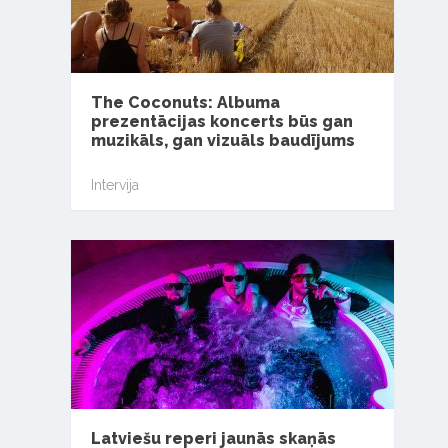
The Coconuts: Albuma
prezentācijas koncerts būs gan
muzikāls, gan vizuāls baudījums
Intervija
Latviešu reperi jaunās skaņās