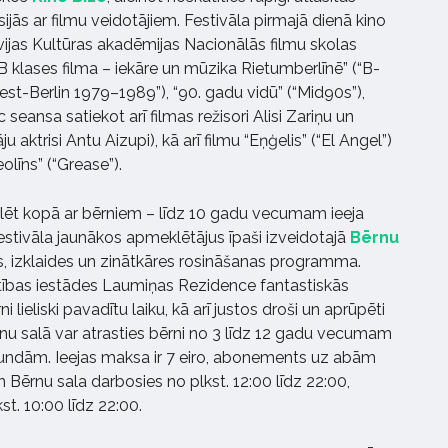
sijās ar filmu veidotājiem. Festivāla pirmajā dienā kino
tvijas Kultūras akadēmijas Nacionālās filmu skolas
“B klases filma – iekāre un mūzika Rietumberlīnē” (“B-
st-Berlin 1979–1989”), “90. gadu vidū” (“Mid90s”),
seansa satiekot arī filmas režisori Alisi Zariņu un
aktrisi Antu Aizupi), kā arī filmu “Eņģelis” (“El Angel”)
līns” (“Grease”).
klēt kopā ar bērniem – līdz 10 gadu vecumam ieeja
Festivāla jaunākos apmeklētājus īpaši izveidotajā
Bērnu
as, izklaides un zinātkāres rosināšanas programma.
ītības iestādes Laumiņas Rezidence fantastiskās
ni lieliski pavadītu laiku, kā arī justos droši un aprūpēti
rnu salā var atrasties bērni no 3 līdz 12 gadu vecumam
stundām. Ieejas maksa ir 7 eiro, abonements uz abām
n Bērnu sala darbosies no plkst. 12:00 līdz 22:00,
st. 10:00 līdz 22:00.