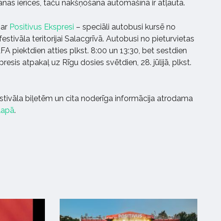
anas ierīces, taču nakšņošana automašīnā ir atļauta.
 ar
Positivus Ekspresi
– speciāli autobusi kursē no
festivāla teritorijai Salacgrīvā. Autobusi no pieturvietas
FA piektdien atties plkst. 8:00 un 13:30, bet sestdien
presis atpakaļ uz Rīgu dosies svētdien, 28. jūlijā, plkst.
estivāla biļetēm un cita noderīga informācija atrodama
lapā
.