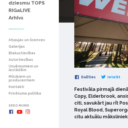
dziesmu TOPS
RIGaLIVE
Arhīvs
Atļaujas un licences
Galerijas
Blakustiesības
Autortiesības
Uzņēmumiem un
iestādēm
Mūziķiem un
Dalīties
Ieteikt
producentiem
Kontakti
Festivāla pirmajā dienā
Privātuma politika
Copy, Elderbrook, ansi
citi, savukārt jau rīt 
SEKO MUMS
Royal Blood, Superorg
citu aktuālu mākslinie