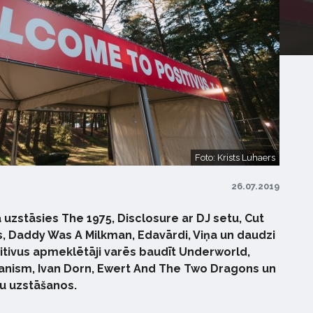
Foto: Krists Luhaers
26.07.2019
 uzstāsies The 1975, Disclosure ar DJ setu, Cut
s, Daddy Was A Milkman, Edavārdi, Viņa un daudzi
Positivus apmeklētāji varēs baudīt Underworld,
anism, Ivan Dorn, Ewert And The Two Dragons un
ku uzstāšanos.