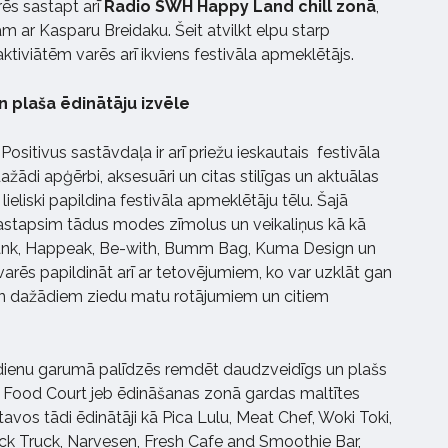
rēs sastapt arī
Radio SWH Happy Land chill zonā
,
ām ar Kasparu Breidaku. Šeit atvilkt elpu starp
iviātēm varēs arī ikviens festivāla apmeklētājs.
un plaša ēdinātāju izvēle
itivus sastāvdaļa ir arī priežu ieskautais festivāla
dažādi apģērbi, aksesuāri un citas stilīgas un aktuālas
lieliski papildina festivāla apmeklētāju tēlu. Šajā
sastapsim tādus modes zīmolus un veikaliņus kā kā
lank, Happeak, Be-with, Bumm Bag, Kuma Design un
u varēs papildināt arī ar tetovējumiem, ko var uzklāt gan
n dažādiem ziedu matu rotājumiem un citiem
dienu garumā palīdzēs remdēt daudzveidīgs un plašs
us Food Court jeb ēdināšanas zonā gardas maltītes
os tādi ēdinātāji kā Pica Lulu, Meat Chef, Woki Toki,
rick Truck, Narvesen, Fresh Cafe and Smoothie Bar,