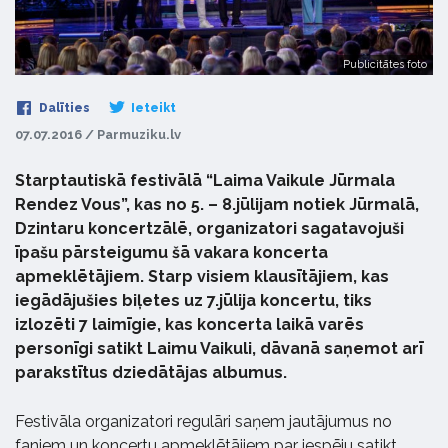
Publicitātes foto
Dalīties
Ieteikt
07.07.2016 / Parmuziku.lv
Starptautiskā festivālā “Laima Vaikule Jūrmala
Rendez Vous”, kas no 5. – 8.jūlijam notiek Jūrmalā,
Dzintaru koncertzālē, organizatori sagatavojuši
īpašu pārsteigumu šā vakara koncerta
apmeklētājiem. Starp visiem klausītājiem, kas
iegādājušies biļetes uz 7.jūlija koncertu, tiks
izlozēti 7 laimīgie, kas koncerta laikā varēs
personīgi satikt Laimu Vaikuli, dāvanā saņemot arī
parakstītus dziedātājas albumus.
Festivāla organizatori regulāri saņem jautājumus no
faniem un koncertu apmeklētājiem par iespēju satikt