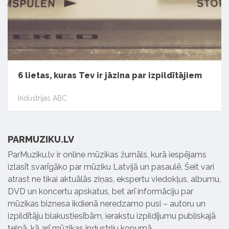
6 lietas, kuras Tev ir jāzina par izpildītājiem
Industrijas ABC
PARMUZIKU.LV
ParMuziku.lv ir online mūzikas žurnāls, kurā iespējams
izlasīt svarīgāko par mūziku Latvijā un pasaulē. Šeit vari
atrast ne tikai aktuālās ziņas, ekspertu viedokļus, albumu,
DVD un koncertu apskatus, bet arī informāciju par
mūzikas biznesa ikdienā neredzamo pusi – autoru un
izpildītāju blakustiesībām, ierakstu izpildījumu publiskajā
telpā, kā arī mūzikas industriju kopumā.