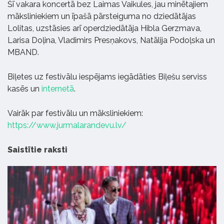
Šī vakara koncertā bez Laimas Vaikules, jau minētajiem
māksliniekiem un īpašā pārsteiguma no dziedātājas
Lolitas, uzstāsies arī operdziedātāja Hibla Gerzmava,
Larisa Doļina, Vladimirs Presņakovs, Natālija Podoļska un
MBAND.
Biļetes uz festivālu iespējams iegādāties Biļešu serviss
kasēs un
internetā
.
Vairāk par festivālu un māksliniekiem:
https://www.jurmalarandevu.lv/
Saistītie raksti