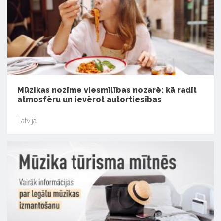
Mūzikas nozīme viesmīlības nozarē: kā radīt
atmosfēru un ievērot autortiesības
Latvijā