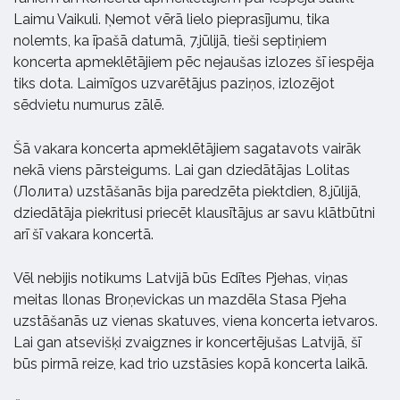
Laimu Vaikuli. Ņemot vērā lielo pieprasījumu, tika
nolemts, ka īpašā datumā, 7.jūlijā, tieši septiņiem
koncerta apmeklētājiem pēc nejaušas izlozes šī iespēja
tiks dota. Laimīgos uzvarētājus paziņos, izlozējot
sēdvietu numurus zālē.
Šā vakara koncerta apmeklētājiem sagatavots vairāk
nekā viens pārsteigums. Lai gan dziedātājas Lolitas
(Лолита) uzstāšanās bija paredzēta piektdien, 8.jūlijā,
dziedātāja piekritusi priecēt klausītājus ar savu klātbūtni
arī šī vakara koncertā.
Vēl nebijis notikums Latvijā būs Edītes Pjehas, viņas
meitas Ilonas Broņevickas un mazdēla Stasa Pjeha
uzstāšanās uz vienas skatuves, viena koncerta ietvaros.
Lai gan atsevišķi zvaigznes ir koncertējušas Latvijā, šī
būs pirmā reize, kad trio uzstāsies kopā koncerta laikā.