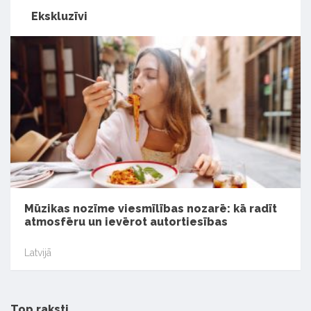
Ekskluzīvi
Mūzikas nozīme viesmīlības nozarē: kā radīt
atmosfēru un ievērot autortiesības
Latvijā
Top raksti