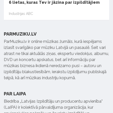
6 lietas, kuras Tev ir jāzina par izpildītājiem
Industrijas ABC
PARMUZIKU.LV
ParMuziku.lv ir online mūzikas žurnāls, kurā iespējams
izlasīt svarīgāko par mūziku Latvijā un pasaulē. Šeit vari
atrast ne tikai aktuālās ziņas, ekspertu viedokļus, albumu,
DVD un koncertu apskatus, bet arī informāciju par
mūzikas biznesa ikdienā neredzamo pusi – autoru un
izpildītāju blakustiesībām, ierakstu izpildījumu publiskajā
telpā, kā arī mūzikas industriju kopumā.
PAR LAIPA
Biedrība „Latvijas Izpildītāju un producentu apvienība”
(LaIPA) ir kolektīvā pārvaldījuma organizācija, kur