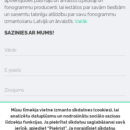
apvienojušies pašmāju un ārvalstu izpildītāji un
fonogrammu producenti, lai iestātos par savām tiesībām
un saņemtu taisnīgu atlīdzību par savu fonogrammu
izmantošanu Latvijā un ārvalstīs.
Vairāk
SAZINIES AR MUMS!
Vārds
E-pasts
Ziņojums
Mūsu tīmekļa vietne izmanto sīkdatnes (cookies), lai
SŪTĪT
analizētu datuplūsmu un nodrošinātu sociālo saziņas
līdzekļu funkcijas. Ja piekrītat sīkdatņu saglabāšanai savā
ierīcē, spiediet “Piekrist”. Ja noraidīsiet sīkdatņu