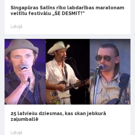
Singapūras Satīns rīko labdarības maratonam
veltītu festivālu „ŠE DESMIT!”
Latvijā
25 latviešu dziesmas, kas skan jebkurā
zaļumballē
Latvijā