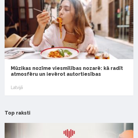
Mūzikas nozīme viesmīlības nozarē: kā radīt
atmosfēru un ievērot autortiesības
Latvijā
Top raksti