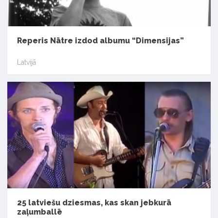
Reperis Nātre izdod albumu “Dimensijas”
Latvijā
25 latviešu dziesmas, kas skan jebkurā
zaļumballē