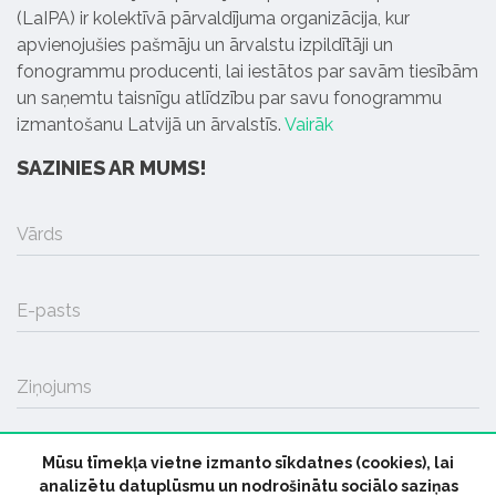
(LaIPA) ir kolektīvā pārvaldījuma organizācija, kur
apvienojušies pašmāju un ārvalstu izpildītāji un
fonogrammu producenti, lai iestātos par savām tiesībām
un saņemtu taisnīgu atlīdzību par savu fonogrammu
izmantošanu Latvijā un ārvalstīs.
Vairāk
SAZINIES AR MUMS!
Vārds
E-pasts
Ziņojums
Mūsu tīmekļa vietne izmanto sīkdatnes (cookies), lai
SŪTĪT
analizētu datuplūsmu un nodrošinātu sociālo saziņas