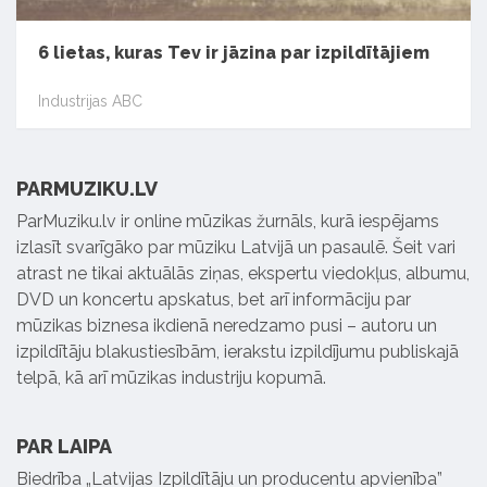
6 lietas, kuras Tev ir jāzina par izpildītājiem
Industrijas ABC
PARMUZIKU.LV
ParMuziku.lv ir online mūzikas žurnāls, kurā iespējams
izlasīt svarīgāko par mūziku Latvijā un pasaulē. Šeit vari
atrast ne tikai aktuālās ziņas, ekspertu viedokļus, albumu,
DVD un koncertu apskatus, bet arī informāciju par
mūzikas biznesa ikdienā neredzamo pusi – autoru un
izpildītāju blakustiesībām, ierakstu izpildījumu publiskajā
telpā, kā arī mūzikas industriju kopumā.
PAR LAIPA
Biedrība „Latvijas Izpildītāju un producentu apvienība”