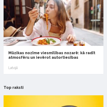
Mūzikas nozīme viesmīlības nozarē: kā radīt
atmosfēru un ievērot autortiesības
Latvijā
Top raksti