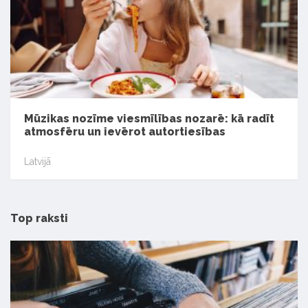
Mūzikas nozīme viesmīlības nozarē: kā radīt
atmosfēru un ievērot autortiesības
Latvijā
Top raksti