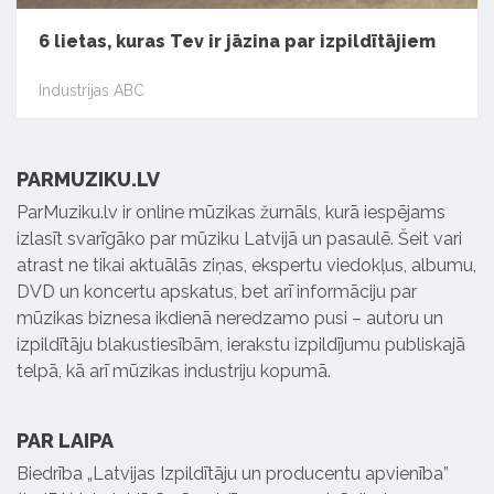
6 lietas, kuras Tev ir jāzina par izpildītājiem
Industrijas ABC
PARMUZIKU.LV
ParMuziku.lv ir online mūzikas žurnāls, kurā iespējams
izlasīt svarīgāko par mūziku Latvijā un pasaulē. Šeit vari
atrast ne tikai aktuālās ziņas, ekspertu viedokļus, albumu,
DVD un koncertu apskatus, bet arī informāciju par
mūzikas biznesa ikdienā neredzamo pusi – autoru un
izpildītāju blakustiesībām, ierakstu izpildījumu publiskajā
telpā, kā arī mūzikas industriju kopumā.
PAR LAIPA
Biedrība „Latvijas Izpildītāju un producentu apvienība”