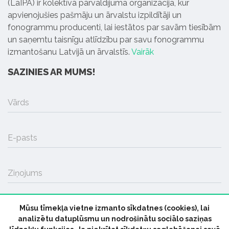
(LaIPA) ir kolektīvā pārvaldījuma organizācija, kur
apvienojušies pašmāju un ārvalstu izpildītāji un
fonogrammu producenti, lai iestātos par savām tiesībām
un saņemtu taisnīgu atlīdzību par savu fonogrammu
izmantošanu Latvijā un ārvalstīs.
Vairāk
SAZINIES AR MUMS!
Vārds
E-pasts
Ziņojums
Mūsu tīmekļa vietne izmanto sīkdatnes (cookies), lai
SŪTĪT
analizētu datuplūsmu un nodrošinātu sociālo saziņas