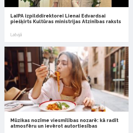
LaIPA izpilddirektorei Lienai Edvardsai
piešķirts Kultūras ministrijas Atzinības raksts
Latvijā
Mūzikas nozīme viesmīlības nozarē: kā radīt
atmosfēru un ievērot autortiesības