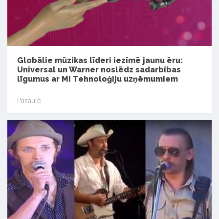
Globālie mūzikas līderi iezīmē jaunu ēru:
Universal un Warner noslēdz sadarbības
līgumus ar MI Tehnoloģiju uzņēmumiem
Pasaulē