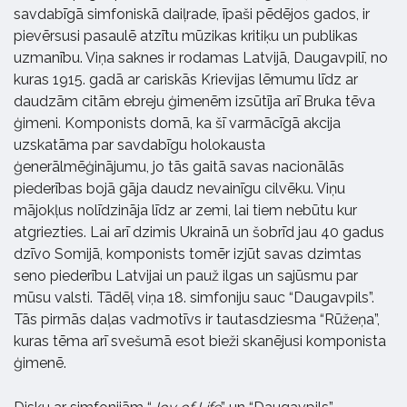
savdabīgā simfoniskā daiļrade, īpaši pēdējos gados, ir
pievērsusi pasaulē atzītu mūzikas kritiķu un publikas
uzmanību. Viņa saknes ir rodamas Latvijā, Daugavpilī, no
kuras 1915. gadā ar cariskās Krievijas lēmumu līdz ar
daudzām citām ebreju ģimenēm izsūtīja arī Bruka tēva
ģimeni. Komponists domā, ka šī varmācīgā akcija
uzskatāma par savdabīgu holokausta
ģenerālmēģinājumu, jo tās gaitā savas nacionālās
piederības bojā gāja daudz nevainīgu cilvēku
.
Viņu
mājokļus nolīdzināja līdz ar zemi, lai tiem nebūtu kur
atgriezties. Lai arī dzimis Ukrainā un šobrīd jau 40 gadus
dzīvo Somijā, komponists tomēr izjūt savas dzimtas
seno piederību Latvijai un pauž ilgas un sajūsmu par
mūsu valsti. Tādēļ viņa 18. simfoniju sauc “Daugavpils”.
Tās pirmās daļas vadmotīvs ir tautasdziesma “Rūžeņa”,
kuras tēma arī svešumā esot bieži skanējusi komponista
ģimenē.