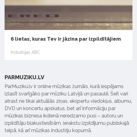
6 lietas, kuras Tev ir jāzina par izpildītājiem
Industrijas ABC
PARMUZIKU.LV
ParMuziku.lv ir online mūzikas žurnāls, kurā iespējams
izlasīt svarīgāko par mūziku Latvijā un pasaulē. Šeit vari
atrast ne tikai aktuālās ziņas, ekspertu viedokļus, albumu,
DVD un koncertu apskatus, bet arī informāciju par
mūzikas biznesa ikdienā neredzamo pusi – autoru un
izpildītāju blakustiesībām, ierakstu izpildījumu publiskajā
telpā, kā arī mūzikas industriju kopumā.