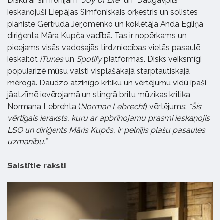
Disku ar simfonijām “
Joy of Life
” un “Daugavpils”
ieskaņojuši Liepājas Simfoniskais orķestris un solistes
pianiste Gertruda Jerjomenko un koklētāja Anda Egliņa
diriģenta Māra Kupča vadībā. Tas ir nopērkams un
pieejams visās vadošajās tirdzniecības vietās pasaulē,
ieskaitot
iTunes
un
Spotify
platformas. Disks veiksmīgi
popularizē mūsu valsti visplašākajā starptautiskajā
mērogā. Daudzo atzinīgo kritiku un vērtējumu vidū īpaši
jāatzīmē ievērojamā un stingrā britu mūzikas kritiķa
Normana Lebrehta (
Norman Lebrecht
) vērtējums:
“Šis
vērtīgais ieraksts, kuru ar apbrīnojamu prasmi ieskaņojis
LSO un diriģents Māris Kupčs, ir pelnījis plašu pasaules
uzmanību.”
Saistītie raksti