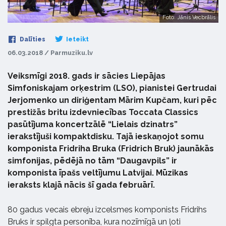
Foto: Jānis Vecbrālis
Dalīties
Ieteikt
06.03.2018 / Parmuziku.lv
Veiksmīgi 2018. gads ir sācies Liepājas
Simfoniskajam orķestrim (LSO), pianistei Gertrudai
Jerjomenko un diriģentam Mārim Kupčam, kuri pēc
prestižās britu izdevniecības Toccata Classics
pasūtījuma koncertzālē “Lielais dzinatrs”
ierakstījuši kompaktdisku. Tajā ieskaņojot somu
komponista Fridriha Bruka (Fridrich Bruk) jaunākās
simfonijas, pēdējā no tām “Daugavpils” ir
komponista īpašs veltījumu Latvijai. Mūzikas
ieraksts klajā nācis šī gada februārī.
80 gadus vecais ebreju izcelsmes komponists Fridrihs
Bruks ir spilgta personība, kura nozīmīgā un ļoti