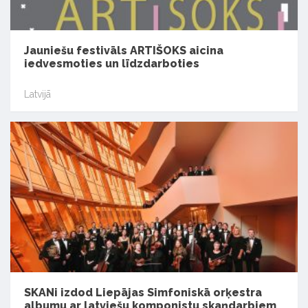
Jauniešu festivāls ARTIŠOKS aicina
iedvesmoties un līdzdarboties
Latvijā
SKANi izdod Liepājas Simfoniskā orķestra
albumu ar latviešu komponistu skaņdarbiem