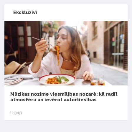
Ekskluzīvi
Mūzikas nozīme viesmīlības nozarē: kā radīt
atmosfēru un ievērot autortiesības
Latvijā