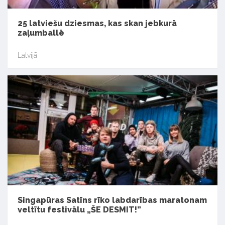
25 latviešu dziesmas, kas skan jebkurā
zaļumballē
Latvijā
Singapūras Satīns rīko labdarības maratonam
veltītu festivālu „ŠE DESMIT!”