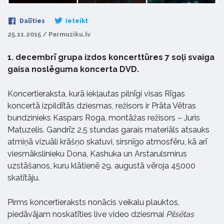
Dalīties
Ieteikt
25.11.2015 / Parmuziku.lv
1. decembrī grupa izdos koncerttūres 7 soļi svaiga
gaisa noslēguma koncerta DVD.
Koncertieraksta, kurā iekļautas pilnīgi visas Rīgas
koncertā izpildītās dziesmas, režisors ir Prāta Vētras
bundzinieks Kaspars Roga, montāžas režisors – Juris
Matuzelis. Gandrīz 2,5 stundas garais materiāls atsauks
atmiņā vizuāli krāšņo skatuvi, sirsnīgo atmosfēru, kā arī
viesmākslinieku Dona, Kashuka un Arstarulsmirus
uzstāšanos, kuru klātienē 29. augustā vēroja 45000
skatītāju.
Pirms koncertieraksts nonācis veikalu plauktos,
piedāvājam noskatīties live video dziesmai
Pilsētas