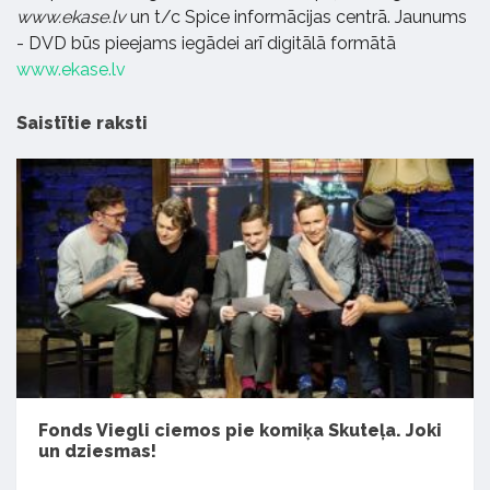
www.ekase.lv
un t/c Spice informācijas centrā. Jaunums
- DVD būs pieejams iegādei arī digitālā formātā
www.ekase.lv
Saistītie raksti
Fonds Viegli ciemos pie komiķa Skuteļa. Joki
un dziesmas!