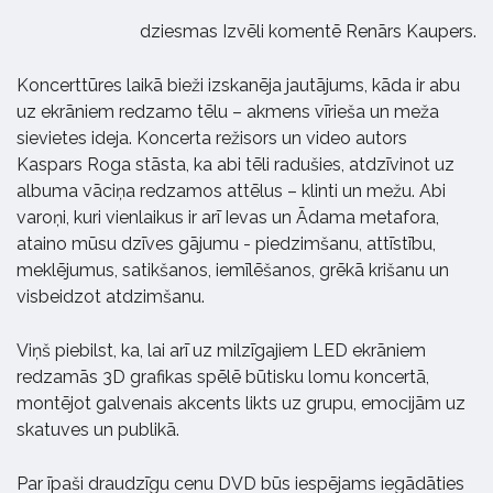
dziesmas Izvēli komentē Renārs Kaupers.
Koncerttūres laikā bieži izskanēja jautājums, kāda ir abu
uz ekrāniem redzamo tēlu – akmens vīrieša un meža
sievietes ideja. Koncerta režisors un video autors
Kaspars Roga stāsta, ka abi tēli radušies, atdzīvinot uz
albuma vāciņa redzamos attēlus – klinti un mežu. Abi
varoņi, kuri vienlaikus ir arī Ievas un Ādama metafora,
ataino mūsu dzīves gājumu - piedzimšanu, attīstību,
meklējumus, satikšanos, iemīlēšanos, grēkā krišanu un
visbeidzot atdzimšanu.
Viņš piebilst, ka, lai arī uz milzīgajiem LED ekrāniem
redzamās 3D grafikas spēlē būtisku lomu koncertā,
montējot galvenais akcents likts uz grupu, emocijām uz
skatuves un publikā.
Par īpaši draudzīgu cenu DVD būs iespējams iegādāties