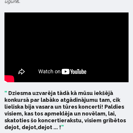
uguni
s.
Dziesma uzvarēja tādā kā mūsu iekšējā
konkursā par labāko atgādinājumu tam, cik
lieliska bija vasara un tūres koncerti! Paldies
visiem, kas tos apmeklēja un novēlam, lai,
skatoties šo koncertierakstu, visiem gribētos
dejot, dejot,dejot ... !