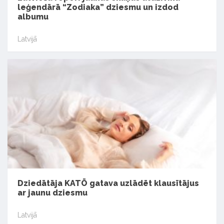
leģendārā “Zodiaka” dziesmu un izdod
albumu
Latvijā
Dziedātāja KATŌ gatava uzlādēt klausītājus
ar jaunu dziesmu
Latvijā