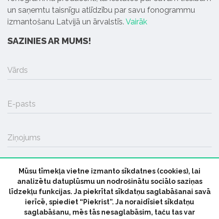
un saņemtu taisnīgu atlīdzību par savu fonogrammu
izmantošanu Latvijā un ārvalstīs.
Vairāk
SAZINIES AR MUMS!
Vārds
E-pasts
Ziņojums
Mūsu tīmekļa vietne izmanto sīkdatnes (cookies), lai
SŪTĪT
analizētu datuplūsmu un nodrošinātu sociālo saziņas
līdzekļu funkcijas. Ja piekrītat sīkdatņu saglabāšanai savā
ierīcē, spiediet “Piekrist”. Ja noraidīsiet sīkdatņu
saglabāšanu, mēs tās nesaglabāsim, taču tas var