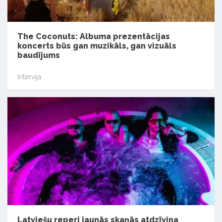
The Coconuts: Albuma prezentācijas
koncerts būs gan muzikāls, gan vizuāls
baudījums
Intervija
Latviešu reperi jaunās skaņās atdzīvina