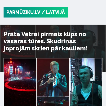
PARMŪZIKU.LV
/ LATVIJĀ
Prāta Vētrai pirmais klips no
vasaras tūres. Skudriņas
joprojām skrien pār kauliem!