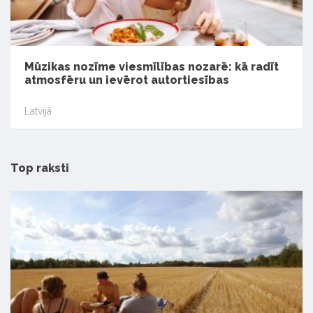
Mūzikas nozīme viesmīlības nozarē: kā radīt
atmosfēru un ievērot autortiesības
Latvijā
Top raksti