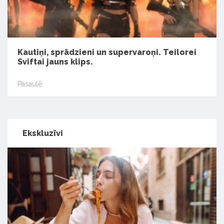
Kautiņi, sprādzieni un supervaroņi. Teilorei
Sviftai jauns klips.
Pasaulē
Ekskluzīvi