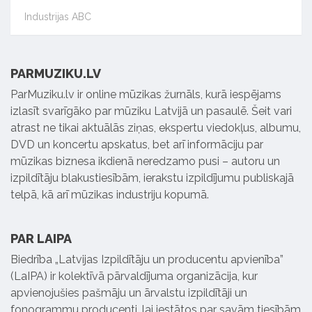
Industrijas ABC
PARMUZIKU.LV
ParMuziku.lv ir online mūzikas žurnāls, kurā iespējams
izlasīt svarīgāko par mūziku Latvijā un pasaulē. Šeit vari
atrast ne tikai aktuālās ziņas, ekspertu viedokļus, albumu,
DVD un koncertu apskatus, bet arī informāciju par
mūzikas biznesa ikdienā neredzamo pusi – autoru un
izpildītāju blakustiesībām, ierakstu izpildījumu publiskajā
telpā, kā arī mūzikas industriju kopumā.
PAR LAIPA
Biedrība „Latvijas Izpildītāju un producentu apvienība”
(LaIPA) ir kolektīvā pārvaldījuma organizācija, kur
apvienojušies pašmāju un ārvalstu izpildītāji un
fonogrammu producenti, lai iestātos par savām tiesībām