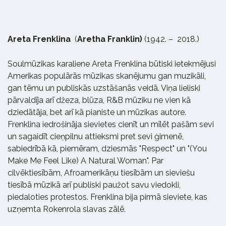
Areta Frenklina
(
Aretha Franklin)
(1942. – 2018.)
Soulmūzikas karaliene Areta Frenklina būtiski ietekmējusi
Amerikas populārās mūzikas skanējumu gan muzikāli,
gan tēmu un publiskās uzstāšanās veidā. Viņa lieliski
pārvaldīja arī džeza, blūza, R&B mūziku ne vien kā
dziedātāja, bet arī kā pianiste un mūzikas autore.
Frenklina iedrošināja sievietes cienīt un mīlēt pašām sevi
un sagaidīt cieņpilnu attieksmi pret sevi ģimenē,
sabiedrībā kā, piemēram, dziesmās "Respect" un "(You
Make Me Feel Like) A Natural Woman". Par
cilvēktiesībām, Afroamerikāņu tiesībām un sieviešu
tiesībā mūzikā arī publiski paužot savu viedokli,
piedaloties protestos. Frenklina bija pirmā sieviete, kas
uzņemta Rokenrola slavas zālē.