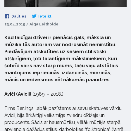
Dalīties
Ieteikt
23.04.2019 / Aiga Leitholde
Kad laicīgai dzīvei ir pienācis gals, māksla un
mūzika tās autoram var nodrošināt nemirstību.
Piedāvājam atskatīties uz sešiem stilistiski
atšķirīgiem, ļoti talantīgiem māksliniekiem, kuri
šobrīd vairs nav starp mums, taču viņu atstātais
mantojums iepriecinās, izdancinās, mierinās,
mācīs un iedvesmos vēl nākamās paaudzes.
Aviči (Avicii)
(1989. – 2018.)
Tims Berlings, labāk pazīstams ar savu skatuves vārdu
Avicii, bija ārkārtīgi veiksmīgs zviedru dīdžejs un
producents. Sācis ar hausmūziku, vēlāk mūziķis starpā
apvienoja dažādus stilus, darbojoties “folktronica” žanrā,