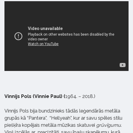
Vinnijs Pols (Vinnie Paul) (
1964. – 2018.)
Vinnijs Pols bija bundzinieks tādās leģendārās metāla
grupās kā “Pantera”, “Hellyeah”, kur ar savu spēles stilu
piešķīra kopējais metāla mūzikas skatuvei
grūvīgumu
.
Viņš izcēlās ar precizitāti, savu īpašu skanējumu, kurā