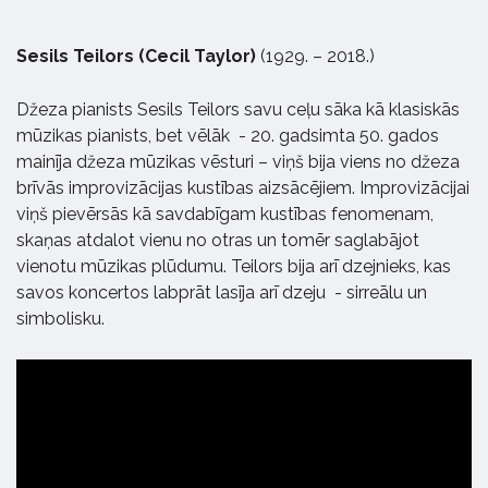
Sesils Teilors (Cecil Taylor)
(1929. – 2018.)
Džeza pianists Sesils Teilors savu ceļu sāka kā klasiskās
mūzikas pianists, bet vēlāk - 20. gadsimta 50. gados
mainīja džeza mūzikas vēsturi – viņš bija viens no džeza
brīvās improvizācijas kustības aizsācējiem. Improvizācijai
viņš pievērsās kā savdabīgam kustības fenomenam,
skaņas atdalot vienu no otras un tomēr saglabājot
vienotu mūzikas plūdumu. Teilors bija arī dzejnieks, kas
savos koncertos labprāt lasīja arī dzeju - sirreālu un
simbolisku.