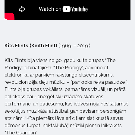
Kīts Flints (Keith Flint)
(1969. – 2019.)
Kīts Flints bija viens no 90. gadu kulta grupas “The
Prodigy” dibinātājiem. “The Prodigy”, apvienojot
elektroniku ar pankiem raksturīgo ekscentriskumu,
revolucionizēja deju mūziku – “pankroks reiva paaudzei”.
Flints bija grupas vokālists, pamanāms vizuāli, un prātā
paliekošs caur enerģētiski uzlādēto skatuves
performanci un patiesumu, kas iedvesmoja neskaitāmus
sekotājus muzikālai attīstībai, gan pavisam personīgām
atziņām: “Kīta piemērs ļāva arī citiem sist krustā savus
dēmonus turpat naktsklubā,” mūziķi piemin laikraksts
“The Guardian”.