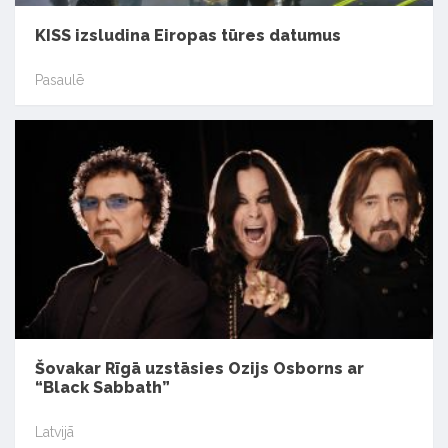
KISS izsludina Eiropas tūres datumus
Pasaulē
Šovakar Rīgā uzstāsies Ozijs Osborns ar
“Black Sabbath”
Latvijā