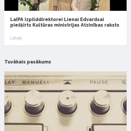
LaIPA izpilddirektorei Lienai Edvardsai
piešķirts Kultūras ministrijas Atzinības raksts
Latvijā
Tuvākais pasākums