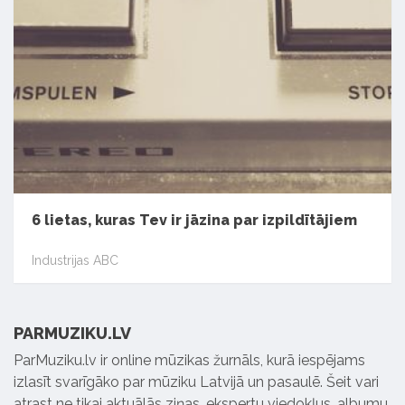
6 lietas, kuras Tev ir jāzina par izpildītājiem
Industrijas ABC
PARMUZIKU.LV
ParMuziku.lv ir online mūzikas žurnāls, kurā iespējams
izlasīt svarīgāko par mūziku Latvijā un pasaulē. Šeit vari
atrast ne tikai aktuālās ziņas, ekspertu viedokļus, albumu,