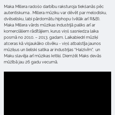
Maka Millera radošo darbību raksturoja tiekšanās pēc
autentiskuma . Millera mūziku var dēvēt par melodisku,
dvēselisku, labi pārdomātu hiphopu (vēlāk arī R&B).
Maka Millera vārds mūzikas industrijā paliks arī ar
komerciāliem rādītājiem, kurus viņš sasniedza laika
posmā no 2010. – 2013. gadam. Laikabiedri mūziķi
atceras kā visjaukāko cilvēku - viņš atbalstīja jaunos
mūziķus un lieliski satika ar industrijas “Haizivīm”, un
Maku slavēja arī mūzikas kritiķi. Diemžēl Maks devās
mūžībā jau 26 gadu vecumā.