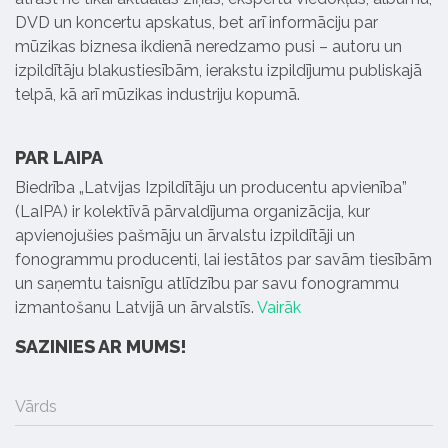
DVD un koncertu apskatus, bet arī informāciju par
mūzikas biznesa ikdienā neredzamo pusi – autoru un
izpildītāju blakustiesībām, ierakstu izpildījumu publiskajā
telpā, kā arī mūzikas industriju kopumā.
PAR LAIPA
Biedrība „Latvijas Izpildītāju un producentu apvienība”
(LaIPA) ir kolektīvā pārvaldījuma organizācija, kur
apvienojušies pašmāju un ārvalstu izpildītāji un
fonogrammu producenti, lai iestātos par savām tiesībām
un saņemtu taisnīgu atlīdzību par savu fonogrammu
izmantošanu Latvijā un ārvalstīs.
Vairāk
SAZINIES AR MUMS!
Vārds