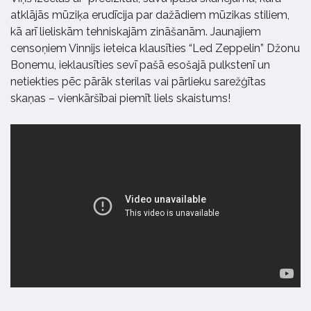
atklājās mūziķa erudīcija par dažādiem mūzikas stiliem,
kā arī lieliskām tehniskajām zināšanām. Jaunajiem
censoņiem Vinnijs ieteica klausīties “Led Zeppelin” Džonu
Bonemu, ieklausīties sevī pašā esošajā pulkstenī un
netiekties pēc pārāk sterilas vai pārlieku sarežģītas
skaņas – vienkāršībai piemīt liels skaistums!