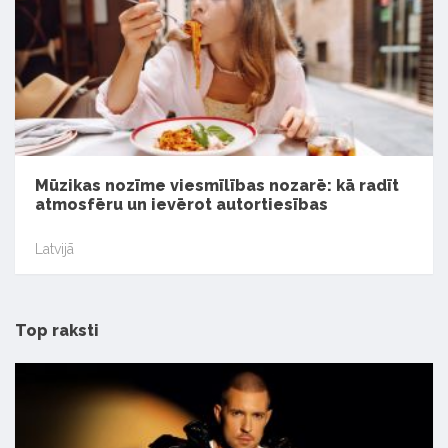
Mūzikas nozīme viesmīlības nozarē: kā radīt
atmosfēru un ievērot autortiesības
Latvijā
Top raksti