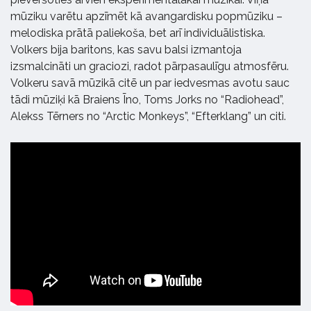
mūziku varētu apzīmēt kā avangardisku popmūziku –
melodiska prātā paliekoša, bet arī individuālistiska.
Volkers bija baritons, kas savu balsi izmantoja
izsmalcināti un graciozi, radot pārpasaulīgu atmosfēru.
Volkeru savā mūzikā citē un par iedvesmas avotu sauc
tādi mūziķi kā Braiens Īno, Toms Jorks no “Radiohead”,
Alekss Tērners no “Arctic Monkeys”, “Efterklang” un citi.