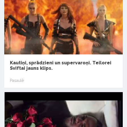
Kautiņi, sprādzieni un supervaroņi. Teilorei
Sviftai jauns klips.
Pasaulē