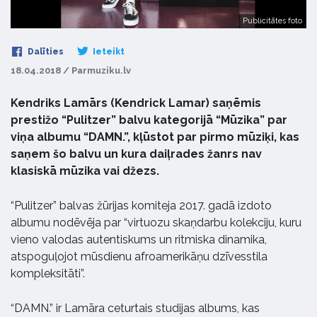
Publicitātes foto
Dalīties
Ieteikt
18.04.2018 / Parmuziku.lv
Kendriks Lamārs (Kendrick Lamar) saņēmis
prestižo “Pulitzer” balvu kategorijā “Mūzika” par
viņa albumu “DAMN.”, kļūstot par pirmo mūziķi, kas
saņem šo balvu un kura daiļrades žanrs nav
klasiskā mūzika vai džezs.
“Pulitzer” balvas žūrijas komiteja 2017. gadā izdoto
albumu nodēvēja par “virtuozu skaņdarbu kolekciju, kuru
vieno valodas autentiskums un ritmiska dinamika,
atspoguļojot mūsdienu afroamerikāņu dzīvesstila
kompleksitāti”.
“DAMN.” ir Lamāra ceturtais studijas albums, kas