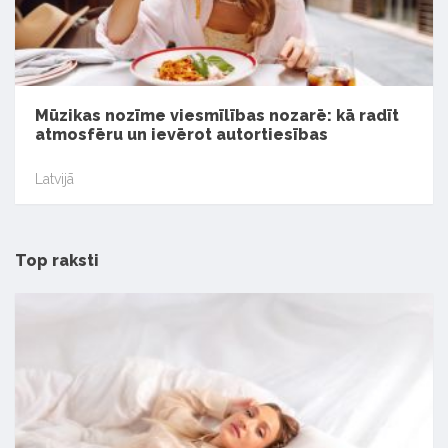
Mūzikas nozīme viesmīlības nozarē: kā radīt
atmosfēru un ievērot autortiesības
Latvijā
Top raksti