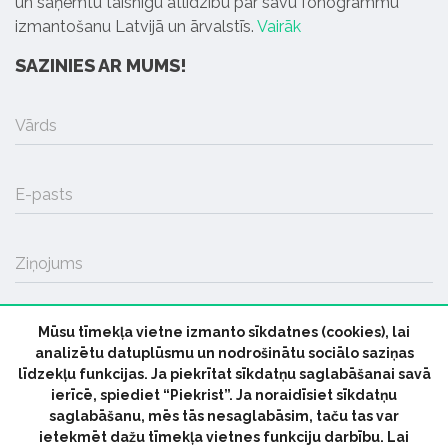
un saņemtu taisnīgu atlīdzību par savu fonogrammu
izmantošanu Latvijā un ārvalstīs.
Vairāk
SAZINIES AR MUMS!
Vārds
E-pasts
Ziņojums
Mūsu tīmekļa vietne izmanto sīkdatnes (cookies), lai
SŪTĪT
analizētu datuplūsmu un nodrošinātu sociālo saziņas
līdzekļu funkcijas. Ja piekrītat sīkdatņu saglabāšanai savā
ierīcē, spiediet “Piekrist”. Ja noraidīsiet sīkdatņu
saglabāšanu, mēs tās nesaglabāsim, taču tas var
ietekmēt dažu tīmekļa vietnes funkciju darbību. Lai