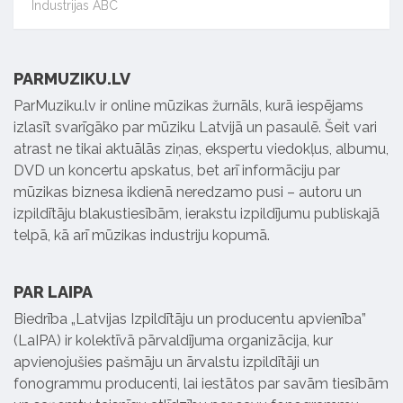
Industrijas ABC
PARMUZIKU.LV
ParMuziku.lv ir online mūzikas žurnāls, kurā iespējams
izlasīt svarīgāko par mūziku Latvijā un pasaulē. Šeit vari
atrast ne tikai aktuālās ziņas, ekspertu viedokļus, albumu,
DVD un koncertu apskatus, bet arī informāciju par
mūzikas biznesa ikdienā neredzamo pusi – autoru un
izpildītāju blakustiesībām, ierakstu izpildījumu publiskajā
telpā, kā arī mūzikas industriju kopumā.
PAR LAIPA
Biedrība „Latvijas Izpildītāju un producentu apvienība”
(LaIPA) ir kolektīvā pārvaldījuma organizācija, kur
apvienojušies pašmāju un ārvalstu izpildītāji un
fonogrammu producenti, lai iestātos par savām tiesībām