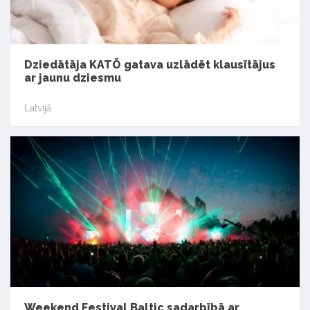
Dziedātāja KATŌ gatava uzlādēt klausītājus
ar jaunu dziesmu
Latvijā
Weekend Festival Baltic sadarbībā ar