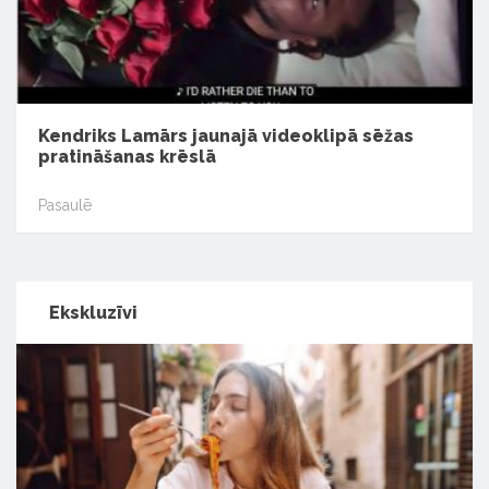
Kendriks Lamārs jaunajā videoklipā sēžas
pratināšanas krēslā
Pasaulē
Ekskluzīvi