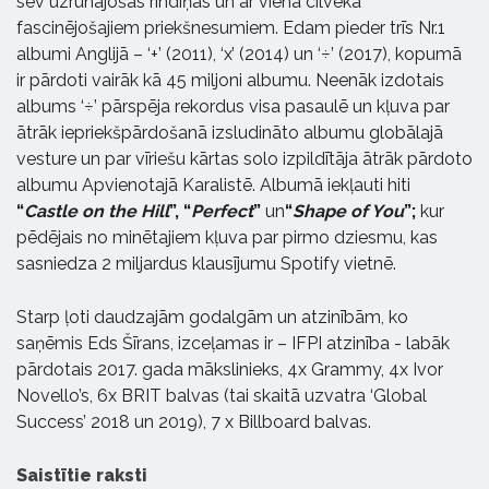
sev uzrunājošas rindiņas un ar viena cilvēka
fascinējošajiem priekšnesumiem. Edam pieder trīs Nr.1
albumi Anglijā – ‘+’ (2011), ‘x’ (2014) un ‘÷’ (2017), kopumā
ir pārdoti vairāk kā 45 miljoni albumu. Neenāk izdotais
albums ‘÷’ pārspēja rekordus visa pasaulē un kļuva par
ātrāk iepriekšpārdošanā izsludināto albumu globālajā
vesture un par vīriešu kārtas solo izpildītāja ātrāk pārdoto
albumu Apvienotajā Karalistē. Albumā iekļauti hiti
“
Castle on the Hill
”, “
Perfect
”
un
“
Shape of You
”;
kur
pēdējais no minētajiem kļuva par pirmo dziesmu, kas
sasniedza 2 miljardus klausījumu Spotify vietnē.
Starp ļoti daudzajām godalgām un atzinībām, ko
saņēmis Eds Šīrans, izceļamas ir – IFPI atzinība - labāk
pārdotais 2017. gada mākslinieks, 4x Grammy, 4x Ivor
Novello’s, 6x BRIT balvas (tai skaitā uzvatra ‘Global
Success’ 2018 un 2019), 7 x Billboard balvas.
Saistītie raksti