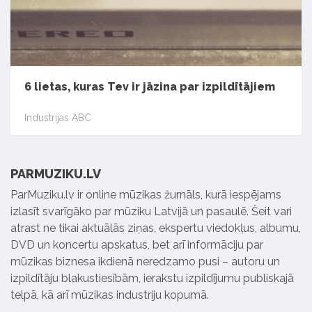
6 lietas, kuras Tev ir jāzina par izpildītājiem
Industrijas ABC
PARMUZIKU.LV
ParMuziku.lv ir online mūzikas žurnāls, kurā iespējams
izlasīt svarīgāko par mūziku Latvijā un pasaulē. Šeit vari
atrast ne tikai aktuālās ziņas, ekspertu viedokļus, albumu,
DVD un koncertu apskatus, bet arī informāciju par
mūzikas biznesa ikdienā neredzamo pusi – autoru un
izpildītāju blakustiesībām, ierakstu izpildījumu publiskajā
telpā, kā arī mūzikas industriju kopumā.