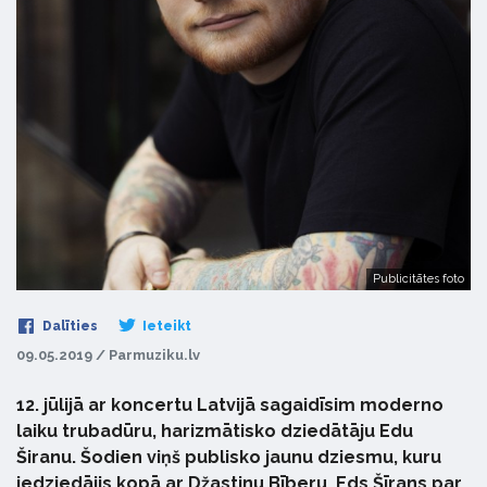
Publicitātes foto
Dalīties
Ieteikt
09.05.2019 / Parmuziku.lv
12. jūlijā ar koncertu Latvijā sagaidīsim moderno
laiku trubadūru, harizmātisko dziedātāju Edu
Širanu. Šodien viņš publisko jaunu dziesmu, kuru
iedziedājis kopā ar Džastinu Bīberu. Eds Šīrans par