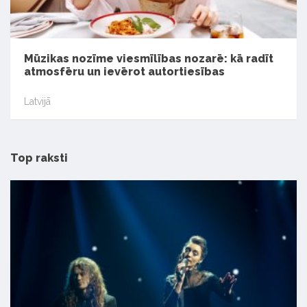
Mūzikas nozīme viesmīlības nozarē: kā radīt
atmosfēru un ievērot autortiesības
Latvijā
Top raksti