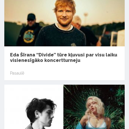
Eda Šīrana ‘‘Divide’’ tūre kļuvusi par visu laiku
visienesīgāko koncertturneju
Pasaulē