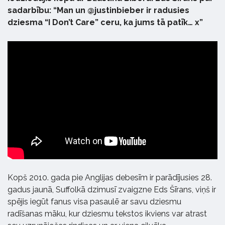
sadarbību: “Man un @justinbieber ir radusies
dziesma “I Don’t Care” ceru, ka jums tā patīk… x”
Kopš 2010. gada pie Anglijas debesīm ir parādījusies 28.
gadus jaunā, Suffolkā dzimusī zvaigzne Eds Šīrans, viņš ir
spējis iegūt fanus visa pasaulē ar savu dziesmu
radīšanas māku, kur dziesmu tekstos ikviens var atrast