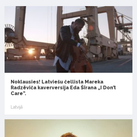
Noklausies! Latviešu čellista Mareka
Radzēviča kaverversija Eda Šīrana „I Don’t
Care”.
Latvijā