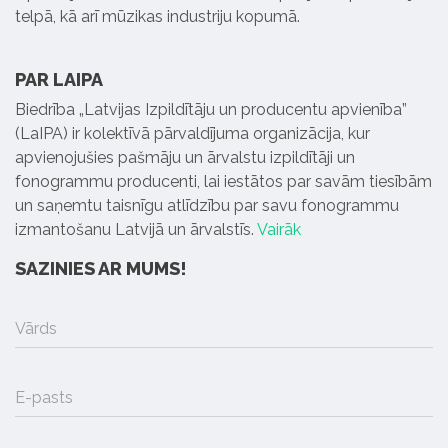
telpā, kā arī mūzikas industriju kopumā.
PAR LAIPA
Biedrība „Latvijas Izpildītāju un producentu apvienība”
(LaIPA) ir kolektīvā pārvaldījuma organizācija, kur
apvienojušies pašmāju un ārvalstu izpildītāji un
fonogrammu producenti, lai iestātos par savām tiesībām
un saņemtu taisnīgu atlīdzību par savu fonogrammu
izmantošanu Latvijā un ārvalstīs.
Vairāk
SAZINIES AR MUMS!
Vārds
E-pasts