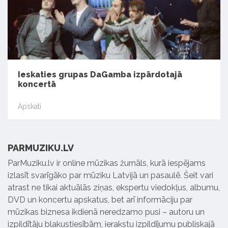
Ieskaties grupas DaGamba izpārdotajā
koncertā
Apskati
PARMUZIKU.LV
ParMuziku.lv ir online mūzikas žurnāls, kurā iespējams
izlasīt svarīgāko par mūziku Latvijā un pasaulē. Šeit vari
atrast ne tikai aktuālās ziņas, ekspertu viedokļus, albumu,
DVD un koncertu apskatus, bet arī informāciju par
mūzikas biznesa ikdienā neredzamo pusi – autoru un
izpildītāju blakustiesībām, ierakstu izpildījumu publiskajā