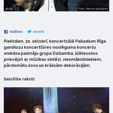
36/52
Foto: Marina Ignatjeva
Dalīties
Ieteikt
Piektdien, 30. oktobrī, koncertzālē Palladium Rīga
gandiozu koncerttūres noslēguma koncertu
sniedza pašmāju grupa DaGamba, klātesošos
priecējot ar mūzikas sintēzi, viesmāksliniekiem,
pārdomātu šovu un krāšņām dekorācijām.
Saistītie raksti: