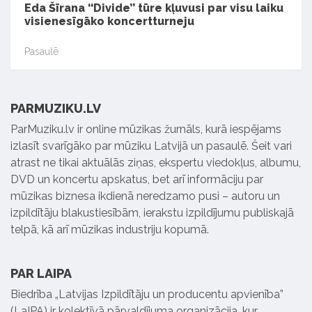
Eda Šīrana ‘‘Divide’’ tūre kļuvusi par visu laiku
visienesīgāko koncertturneju
Pasaulē
PARMUZIKU.LV
ParMuziku.lv ir online mūzikas žurnāls, kurā iespējams
izlasīt svarīgāko par mūziku Latvijā un pasaulē. Šeit vari
atrast ne tikai aktuālās ziņas, ekspertu viedokļus, albumu,
DVD un koncertu apskatus, bet arī informāciju par
mūzikas biznesa ikdienā neredzamo pusi – autoru un
izpildītāju blakustiesībām, ierakstu izpildījumu publiskajā
telpā, kā arī mūzikas industriju kopumā.
PAR LAIPA
Biedrība „Latvijas Izpildītāju un producentu apvienība”
(LaIPA) ir kolektīvā pārvaldījuma organizācija, kur