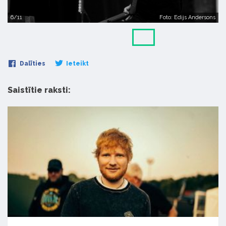
6/11
Foto: Edijs Andersons
Dalīties
Ieteikt
Saistītie raksti: