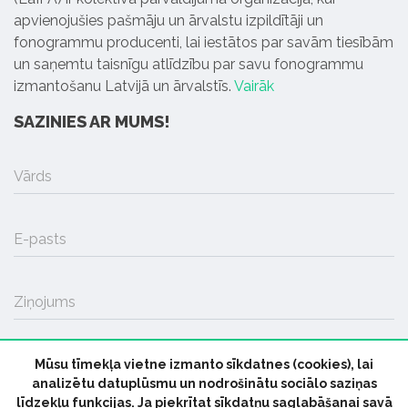
apvienojušies pašmāju un ārvalstu izpildītāji un
fonogrammu producenti, lai iestātos par savām tiesībām
un saņemtu taisnīgu atlīdzību par savu fonogrammu
izmantošanu Latvijā un ārvalstīs.
Vairāk
SAZINIES AR MUMS!
Vārds
E-pasts
Ziņojums
Mūsu tīmekļa vietne izmanto sīkdatnes (cookies), lai
SŪTĪT
analizētu datuplūsmu un nodrošinātu sociālo saziņas
līdzekļu funkcijas. Ja piekrītat sīkdatņu saglabāšanai savā