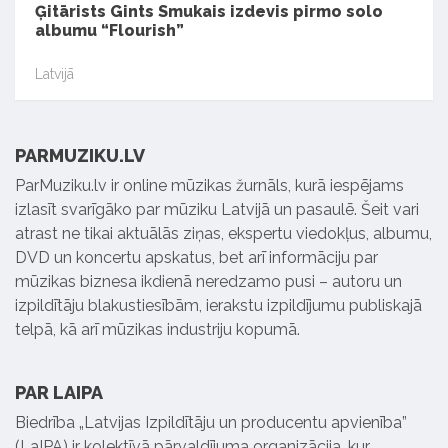
Ģitārists Gints Smukais izdevis pirmo solo
albumu “Flourish”
Latvijā
PARMUZIKU.LV
ParMuziku.lv ir online mūzikas žurnāls, kurā iespējams
izlasīt svarīgāko par mūziku Latvijā un pasaulē. Šeit vari
atrast ne tikai aktuālās ziņas, ekspertu viedokļus, albumu,
DVD un koncertu apskatus, bet arī informāciju par
mūzikas biznesa ikdienā neredzamo pusi – autoru un
izpildītāju blakustiesībām, ierakstu izpildījumu publiskajā
telpā, kā arī mūzikas industriju kopumā.
PAR LAIPA
Biedrība „Latvijas Izpildītāju un producentu apvienība”
(LaIPA) ir kolektīvā pārvaldījuma organizācija, kur