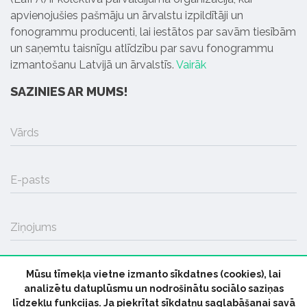
apvienojušies pašmāju un ārvalstu izpildītāji un
fonogrammu producenti, lai iestātos par savām tiesībām
un saņemtu taisnīgu atlīdzību par savu fonogrammu
izmantošanu Latvijā un ārvalstīs.
Vairāk
SAZINIES AR MUMS!
Vārds
E-pasts
Ziņojums
Mūsu tīmekļa vietne izmanto sīkdatnes (cookies), lai
SŪTĪT
analizētu datuplūsmu un nodrošinātu sociālo saziņas
līdzekļu funkcijas. Ja piekrītat sīkdatņu saglabāšanai savā