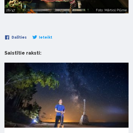
28/47
Foto: Mārtiņš Plūme
Dalīties
Ieteikt
Saistītie raksti: