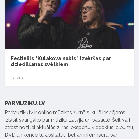
Festivāls "Kulakova nakts” izvēršas par
dziedāšanas svētkiem
Latvijā
PARMUZIKU.LV
ParMuziku.lv ir online mūzikas žurnāls, kurā iespējams
izlasīt svarīgāko par mūziku Latvijā un pasaulē. Šeit vari
atrast ne tikai aktuālās ziņas, ekspertu viedokļus, albumu,
DVD un koncertu apskatus, bet arī informāciju par