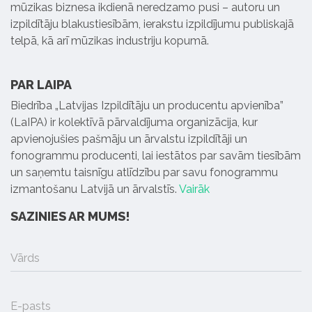
mūzikas biznesa ikdienā neredzamo pusi – autoru un
izpildītāju blakustiesībām, ierakstu izpildījumu publiskajā
telpā, kā arī mūzikas industriju kopumā.
PAR LAIPA
Biedrība „Latvijas Izpildītāju un producentu apvienība”
(LaIPA) ir kolektīvā pārvaldījuma organizācija, kur
apvienojušies pašmāju un ārvalstu izpildītāji un
fonogrammu producenti, lai iestātos par savām tiesībām
un saņemtu taisnīgu atlīdzību par savu fonogrammu
izmantošanu Latvijā un ārvalstīs.
Vairāk
SAZINIES AR MUMS!
Vārds
E-pasts