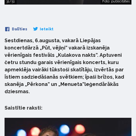
31/51
Foto: publicitātes
Dalīties
Ieteikt
Sestdienas, 6.augusta, vakarā Liepājas
koncertdārzā „Pūt, vējiņi” vakarā izskanēja
vērienīgais festivāls „Kulakova nakts”. Aptuveni
četru stundu garais vērienīgais koncerts, kuru
apmeklēja vairāki tūkstoši skatītāju, izvērtās par
īstiem sadziedāšanās svētkiem; īpaši brīžos, kad
skanēja „Pērkona” un „Menueta”leģendārākās
dziesmas.
Saistītie raksti: