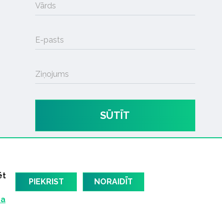
Vārds
E-pasts
Ziņojums
SŪTĪT
ēt
PIEKRIST
NORAIDĪT
ma
am
Latvijas oficiālais dziesmu TOPS
RIGaLIVE