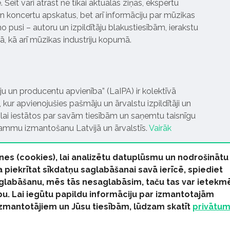
Šeit vari atrast ne tikai aktuālās ziņas, ekspertu
 koncertu apskatus, bet arī informāciju par mūzikas
 pusi – autoru un izpildītāju blakustiesībām, ierakstu
pā, kā arī mūzikas industriju kopumā.
tāju un producentu apvienība” (LaIPA) ir kolektīvā
 kur apvienojušies pašmāju un ārvalstu izpildītāji un
ai iestātos par savām tiesībām un saņemtu taisnīgu
rammu izmantošanu Latvijā un ārvalstīs.
Vairāk
nes (cookies), lai analizētu datuplūsmu un nodrošinātu
Ja piekrītat sīkdatņu saglabāšanai savā ierīcē, spiediet
 saglabāšanu, mēs tās nesaglabāsim, taču tas var ietekm
bu. Lai iegūtu papildu informāciju par izmantotajām
s tiesības paturētas
izmantotājiem un Jūsu tiesībām, lūdzam skatīt
privātu
kas Ziņas
Industrijas Ziņas
Industrijas ABC
Mūzika Biznes