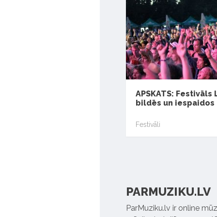
APSKATS: Festivāls
bildēs un iespaidos
Festivāli
PARMUZIKU.LV
ParMuziku.lv ir online mūz