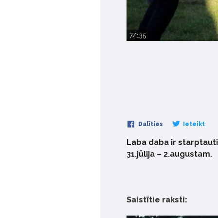
7/135
Dalīties
Ieteikt
Laba daba ir starptaut
31.jūlija – 2.augustam.
Saistītie raksti: