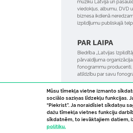
mūziku Latvijā un pasaulē. 
viedokļus, albumu, DVD un
biznesa ikdienā neredzamo
izpildījumu publiskajā tel
PAR LAIPA
Biedrība „Latvijas Izpildī
pārvaldījuma organizācija,
fonogrammu producenti, l
atlīdzību par savu fonog
Mūsu tīmekļa vietne izmanto sīkdat
sociālo saziņas līdzekļu funkcijas. 
“Piekrist”. Ja noraidīsiet sīkdatņu
dažu tīmekļa vietnes funkciju darbī
© 2026 parmuziku.lv, visa
sīkdatnēm, to ievāktajiem datiem, 
politiku.
RSS:
ParMuziku.lv
Mūzi