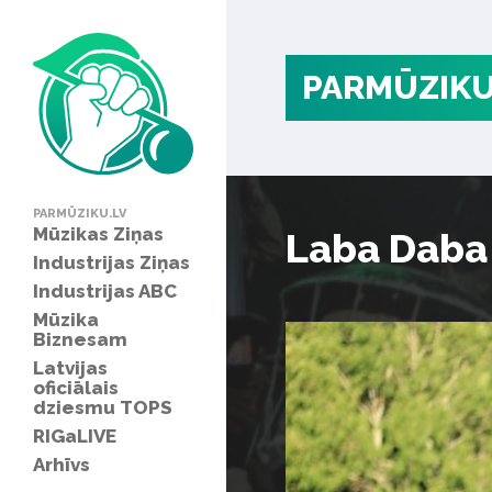
PARMŪZIKU
PARMŪZIKU.LV
Mūzikas Ziņas
Laba Daba
Industrijas Ziņas
Industrijas ABC
Mūzika
Biznesam
Latvijas
oficiālais
dziesmu TOPS
RIGaLIVE
Arhīvs