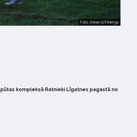
Foto: Inese Grīnberga
 atpūtas kompleksā Ratnieki Līgatnes pagastā no