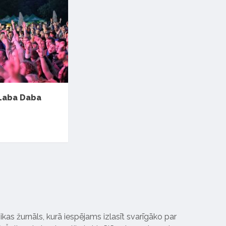
 Laba Daba
ikas žurnāls, kurā iespējams izlasīt svarīgāko par