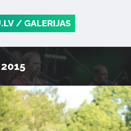
.LV
/ GALERIJAS
 2015