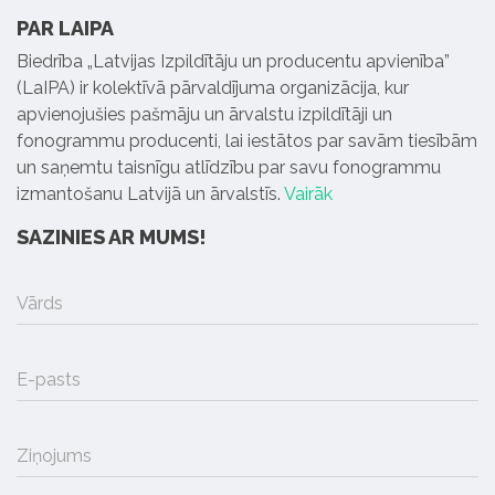
PAR LAIPA
Biedrība „Latvijas Izpildītāju un producentu apvienība”
(LaIPA) ir kolektīvā pārvaldījuma organizācija, kur
apvienojušies pašmāju un ārvalstu izpildītāji un
fonogrammu producenti, lai iestātos par savām tiesībām
un saņemtu taisnīgu atlīdzību par savu fonogrammu
izmantošanu Latvijā un ārvalstīs.
Vairāk
SAZINIES AR MUMS!
Vārds
E-pasts
Ziņojums