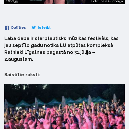
126/135
Foto: Inese Grīnberga
Dalīties
Ieteikt
Laba daba ir starptautisks mūzikas festivāls, kas
jau septīto gadu notika LU atpūtas kompleksā
Ratnieki Līgatnes pagastā no 31.jūlija –
2.augustam.
Saistītie raksti: