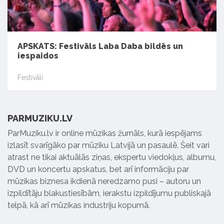
APSKATS: Festivāls Laba Daba bildēs un
iespaidos
Festivāli
PARMUZIKU.LV
ParMuziku.lv ir online mūzikas žurnāls, kurā iespējams
izlasīt svarīgāko par mūziku Latvijā un pasaulē. Šeit vari
atrast ne tikai aktuālās ziņas, ekspertu viedokļus, albumu,
DVD un koncertu apskatus, bet arī informāciju par
mūzikas biznesa ikdienā neredzamo pusi – autoru un
izpildītāju blakustiesībām, ierakstu izpildījumu publiskajā
telpā, kā arī mūzikas industriju kopumā.