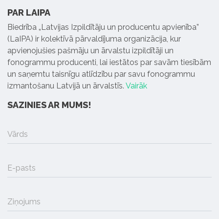
PAR LAIPA
Biedrība „Latvijas Izpildītāju un producentu apvienība”
(LaIPA) ir kolektīvā pārvaldījuma organizācija, kur
apvienojušies pašmāju un ārvalstu izpildītāji un
fonogrammu producenti, lai iestātos par savām tiesībām
un saņemtu taisnīgu atlīdzību par savu fonogrammu
izmantošanu Latvijā un ārvalstīs.
Vairāk
SAZINIES AR MUMS!
Vārds
E-pasts
Ziņojums