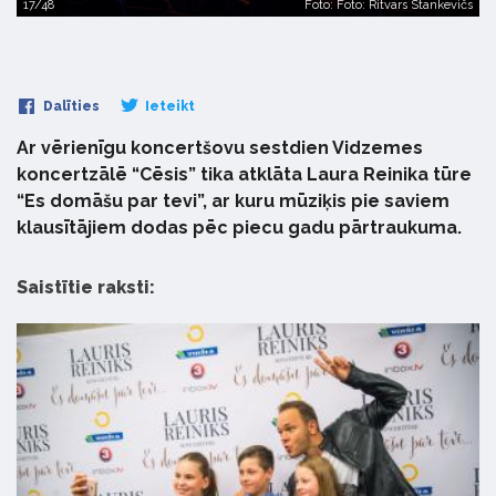
17/48
Foto: Foto: Ritvars Stankevičs
Dalīties
Ieteikt
Ar vērienīgu koncertšovu sestdien Vidzemes
koncertzālē “Cēsis” tika atklāta Laura Reinika tūre
“Es domāšu par tevi”, ar kuru mūziķis pie saviem
klausītājiem dodas pēc piecu gadu pārtraukuma.
Saistītie raksti: