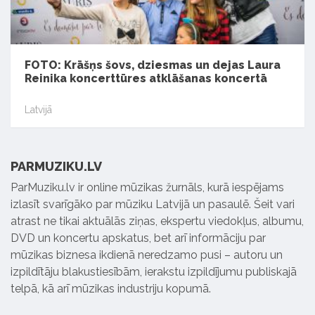
FOTO: Krāšņs šovs, dziesmas un dejas Laura
Reinika koncerttūres atklāšanas koncertā
Latvijā
PARMUZIKU.LV
ParMuziku.lv ir online mūzikas žurnāls, kurā iespējams
izlasīt svarīgāko par mūziku Latvijā un pasaulē. Šeit vari
atrast ne tikai aktuālās ziņas, ekspertu viedokļus, albumu,
DVD un koncertu apskatus, bet arī informāciju par
mūzikas biznesa ikdienā neredzamo pusi – autoru un
izpildītāju blakustiesībām, ierakstu izpildījumu publiskajā
telpā, kā arī mūzikas industriju kopumā.