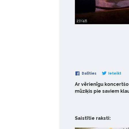
27/48
Dalīties
Ieteikt
Ar vērienīgu koncertšo
mūziķis pie saviem kl
Saistītie raksti: