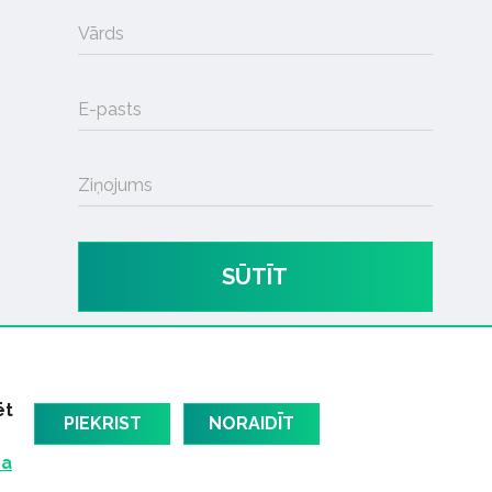
Vārds
E-pasts
Ziņojums
SŪTĪT
ēt
PIEKRIST
NORAIDĪT
ma
am
Latvijas oficiālais dziesmu TOPS
RIGaLIVE