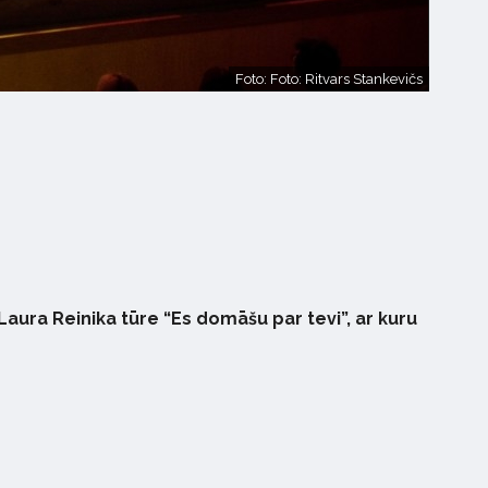
Foto: Foto: Ritvars Stankevičs
aura Reinika tūre “Es domāšu par tevi”, ar kuru