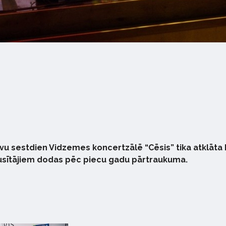
vu sestdien Vidzemes koncertzālē “Cēsis” tika atklāta L
ausītājiem dodas pēc piecu gadu pārtraukuma.