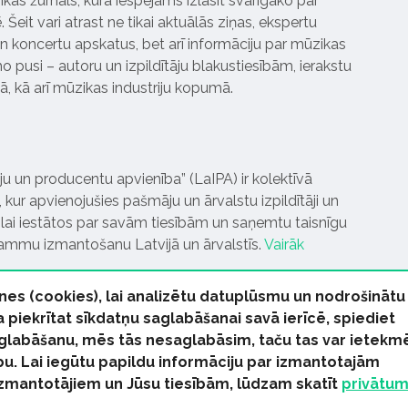
ikas žurnāls, kurā iespējams izlasīt svarīgāko par
Šeit vari atrast ne tikai aktuālās ziņas, ekspertu
 koncertu apskatus, bet arī informāciju par mūzikas
 pusi – autoru un izpildītāju blakustiesībām, ierakstu
pā, kā arī mūzikas industriju kopumā.
tāju un producentu apvienība” (LaIPA) ir kolektīvā
 kur apvienojušies pašmāju un ārvalstu izpildītāji un
ai iestātos par savām tiesībām un saņemtu taisnīgu
rammu izmantošanu Latvijā un ārvalstīs.
Vairāk
nes (cookies), lai analizētu datuplūsmu un nodrošinātu
Ja piekrītat sīkdatņu saglabāšanai savā ierīcē, spiediet
 saglabāšanu, mēs tās nesaglabāsim, taču tas var ietekm
bu. Lai iegūtu papildu informāciju par izmantotajām
s tiesības paturētas
izmantotājiem un Jūsu tiesībām, lūdzam skatīt
privātu
kas Ziņas
Industrijas Ziņas
Industrijas ABC
Mūzika Biznes