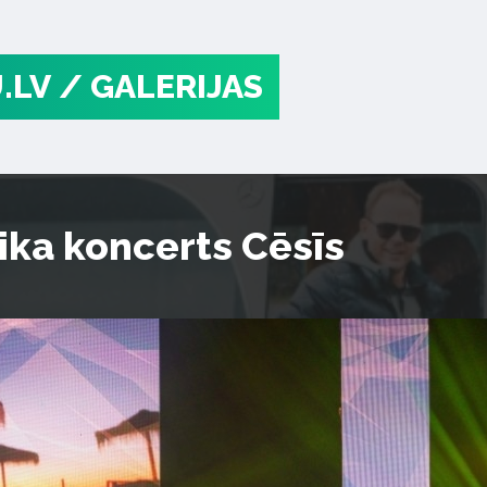
.LV
/ GALERIJAS
ika koncerts Cēsīs