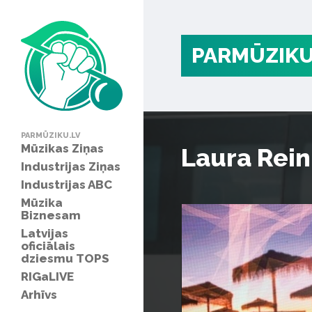
PARMŪZIKU
PARMŪZIKU.LV
Mūzikas Ziņas
Laura Rein
Industrijas Ziņas
Industrijas ABC
Mūzika
Biznesam
Latvijas
oficiālais
dziesmu TOPS
RIGaLIVE
Arhīvs