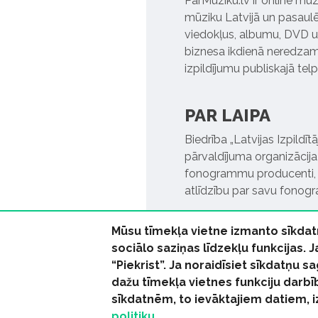
ParMuziku.lv ir online mūz
mūziku Latvijā un pasaulē. 
viedokļus, albumu, DVD un
biznesa ikdienā neredzamo
izpildījumu publiskajā tel
PAR LAIPA
Biedrība „Latvijas Izpildī
pārvaldījuma organizācija,
fonogrammu producenti, l
atlīdzību par savu fonog
Mūsu tīmekļa vietne izmanto sīkdat
sociālo saziņas līdzekļu funkcijas. 
“Piekrist”. Ja noraidīsiet sīkdatņu
dažu tīmekļa vietnes funkciju darbī
© 2026 parmuziku.lv, visa
sīkdatnēm, to ievāktajiem datiem, 
politiku.
RSS:
ParMuziku.lv
Mūzi