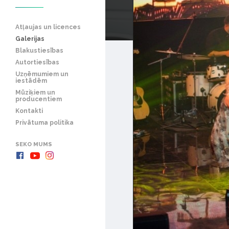
Atļaujas un licences
Galerijas
Blakustiesības
Autortiesības
Uzņēmumiem un
iestādēm
Mūziķiem un
producentiem
Kontakti
Privātuma politika
SEKO MUMS