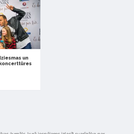
dziesmas un
 koncerttūres