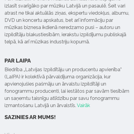
izlasīt svarīgāko par mūziku Latvijā un pasaulē. Šeit vari
atrast ne tikai aktuālās ziņas, ekspertu viedokļus, albumu,
DVD un koncertu apskatus, bet arī informāciju par
mūzikas biznesa ikdienā neredzamo pusi – autoru un
izpildītāju blakustiesībām, ierakstu izpildījumu publiskajā
telpā, kā arī mūzikas industriju kopumā.
PAR LAIPA
Biedrība „Latvijas Izpildītāju un producentu apvienība”
(LaIPA) ir kolektīvā pārvaldījuma organizācija, kur
apvienojušies pašmāju un ārvalstu izpildītāji un
fonogrammu producenti, lai iestātos par savām tiesībām
un saņemtu taisnīgu atlīdzību par savu fonogrammu
izmantošanu Latvijā un ārvalstīs.
Vairāk
SAZINIES AR MUMS!