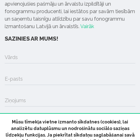
apvienojušies pašmāju un ārvalstu izpildītāji un
fonogrammu producenti, lai iestātos par savām tiesībām
un saņemtu taisnīgu atlīdzību par savu fonogrammu
izmantošanu Latvijā un ārvalstīs.
Vairāk
SAZINIES AR MUMS!
Vārds
E-pasts
Ziņojums
Mūsu tīmekļa vietne izmanto sīkdatnes (cookies), lai
SŪTĪT
analizētu datuplūsmu un nodrošinātu sociālo saziņas
līdzekļu funkcijas. Ja piekrītat sīkdatņu saglabāšanai savā