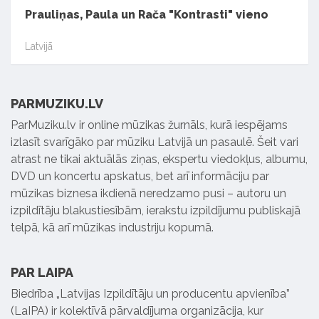
Prauliņas, Paula un Rača "Kontrasti" vieno
Latvijā
PARMUZIKU.LV
ParMuziku.lv ir online mūzikas žurnāls, kurā iespējams
izlasīt svarīgāko par mūziku Latvijā un pasaulē. Šeit vari
atrast ne tikai aktuālās ziņas, ekspertu viedokļus, albumu,
DVD un koncertu apskatus, bet arī informāciju par
mūzikas biznesa ikdienā neredzamo pusi – autoru un
izpildītāju blakustiesībām, ierakstu izpildījumu publiskajā
telpā, kā arī mūzikas industriju kopumā.
PAR LAIPA
Biedrība „Latvijas Izpildītāju un producentu apvienība”
(LaIPA) ir kolektīvā pārvaldījuma organizācija, kur