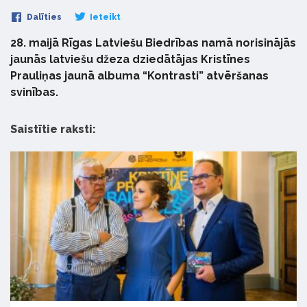
Dalīties
Ieteikt
28. maijā Rīgas Latviešu Biedrības namā norisinājās
jaunās latviešu džeza dziedātājas Kristīnes
Prauliņas jaunā albuma “Kontrasti” atvēršanas
svinības.
Saistītie raksti: