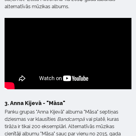
alternatīvās mūzikas albums.
3.
Anna Kijevā - "Māsa"
Panku grupas "Anna Kijevā" albuma "Māsa" septiņas
dziesmas var klausīties
Bandcampā
vai platē, kuras
tirāža ir tikai 200 eksemplāri. Alternatīvās mūzikas
cienītāji albumu "Māsa" sauc par vienu no 2015. gada