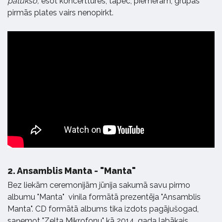
patukšo,
esot koncerttūrēs, tāpēc, piemēram, grupas
pirmās plates vairs nenopirkt.
2.
Ansamblis Manta - "Manta"
Bez liekām ceremonijām jūnija sakumā savu pirmo
albumu "Manta" vinila formātā prezentēja "Ansamblis
Manta". CD formātā albums tika izdots pagājušogad,
saņemot "Zelta Mikrofonu" kā 2014. gada labākais