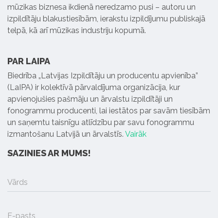
mūzikas biznesa ikdienā neredzamo pusi – autoru un
izpildītāju blakustiesībām, ierakstu izpildījumu publiskajā
telpā, kā arī mūzikas industriju kopumā.
PAR LAIPA
Biedrība „Latvijas Izpildītāju un producentu apvienība”
(LaIPA) ir kolektīvā pārvaldījuma organizācija, kur
apvienojušies pašmāju un ārvalstu izpildītāji un
fonogrammu producenti, lai iestātos par savām tiesībām
un saņemtu taisnīgu atlīdzību par savu fonogrammu
izmantošanu Latvijā un ārvalstīs.
Vairāk
SAZINIES AR MUMS!
Vārds
E-pasts