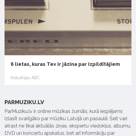
6 lietas, kuras Tev ir jāzina par izpildītājiem
Industrijas ABC
PARMUZIKU.LV
ParMuziku.lv ir online mūzikas žurnāls, kurā iespējams
izlasīt svarīgāko par mūziku Latvijā un pasaulē. Šeit vari
atrast ne tikai aktuālās ziņas, ekspertu viedokļus, albumu,
DVD un koncertu apskatus, bet arī informāciju par