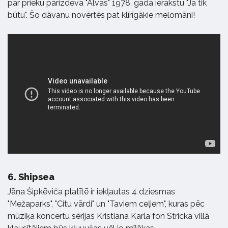
par prieku pārizdeva "Alvas" 1978. gada ierakstu "Ja tik
būtu". Šo dāvanu novērtēs pat klīrīgākie melomāni!
6.
Shipsea
Jāņa Šipkēviča platītē ir iekļautas 4 dziesmas
"Mežaparks", "Citu vārdi" un "Taviem ceļiem", kuras pēc
mūziķa koncertu sērijas
Kristiana Karla fon Stricka villā