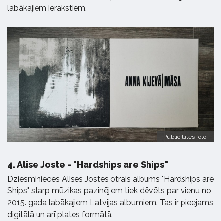
labākajiem ierakstiem.
Publicitātes foto.
4.
Alise Joste - "Hardships are Ships"
Dziesminieces Alises Jostes otrais albums "Hardships are
Ships" starp mūzikas pazinējiem tiek dēvēts par vienu no
2015. gada labākajiem Latvijas albumiem. Tas ir pieejams
digitālā un arī plates formātā.