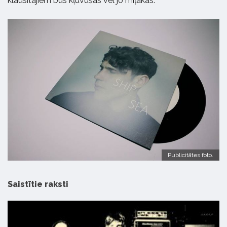
klausītājiem būs kļuvušas vēl jo mīļākas.
Publicitātes foto.
Saistītie raksti