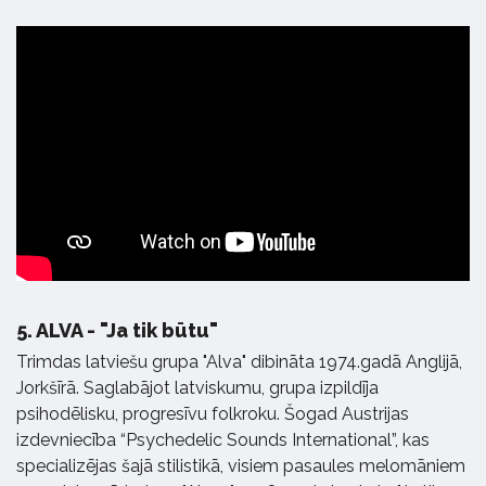
5.
ALVA - "Ja tik būtu"
Trimdas latviešu grupa "Alva" dibināta 1974.gadā Anglijā,
Jorkšīrā. Saglabājot latviskumu, grupa izpildīja
psihodēlisku, progresīvu folkroku. Šogad Austrijas
izdevniecība “Psychedelic Sounds International”, kas
specializējas šajā stilistikā, visiem pasaules melomāniem