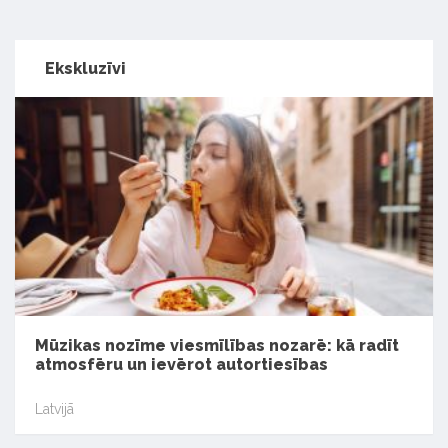
Ekskluzīvi
Mūzikas nozīme viesmīlības nozarē: kā radīt
atmosfēru un ievērot autortiesības
Latvijā