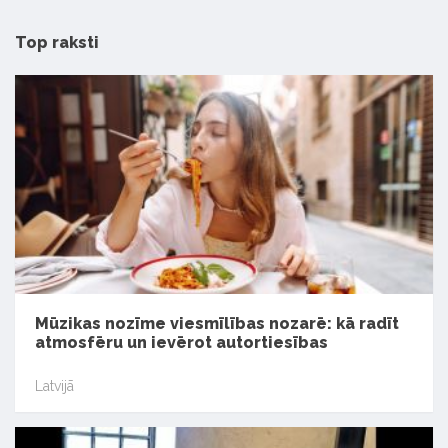
Top raksti
Mūzikas nozīme viesmīlības nozarē: kā radīt
atmosfēru un ievērot autortiesības
Latvijā