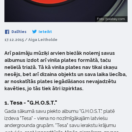
Foto: pixabay.com.
Dalīties
Ieteikt
17.12.2015 / Aiga Leitholde
Arī pašmāju mūziķi arvien biežāk nolemj savus
albumus izdot arī vinila plates formātā, taču
nelielā triažā. Tā kā vinila plates nav tikai skaņu
nesējs, bet arī dizaina objekts un sava laika liecība,
ar noskatītās plates iegādāšanos nevajadzētu
kavēties, jo tās tiek ātri izpirktas.
1.
Tesa - "G.H.O.S.T."
Gada sākumā savu piekto albumu "G.H.O.S.T." platē
izdeva "Tesa" - viena no nozīmīgākajām latviešu
andergrounda grupām. "Tesa" savu ierakstu krājumu