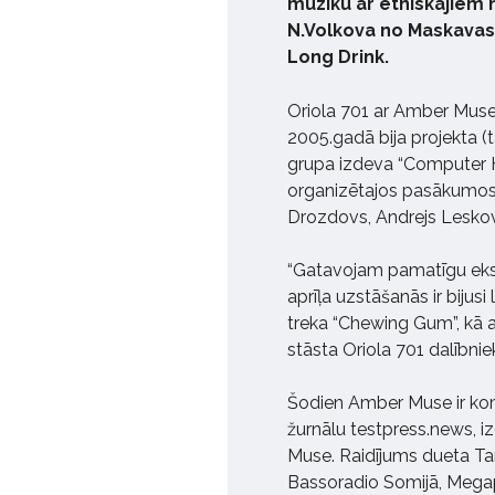
mūziku ar etniskajiem 
N.Volkova no Maskavas, 
Long Drink.
Oriola 701 ar Amber Muse i
2005.gadā bija projekta (t
grupa izdeva “Computer Ho
organizētajos pasākumos.
Drozdovs, Andrejs Leskovs
“Gatavojam pamatīgu eks
aprīļa uzstāšanās ir bijusi
treka “Chewing Gum”, kā a
stāsta Oriola 701 dalībniek
Šodien Amber Muse ir kom
žurnālu testpress.news, 
Muse. Raidījums dueta Ta
Bassoradio Somijā, Megap