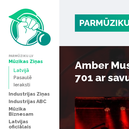
PARMŪZIKU
PARMŪZIKU.LV
Mūzikas Ziņas
Amber Muse
Latvijā
701 ar sav
Pasaulē
Ieraksti
Industrijas Ziņas
Industrijas ABC
Mūzika
Biznesam
Latvijas
oficiālais