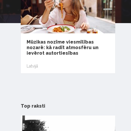
Mūzikas nozīme viesmīlības
nozarē: kā radīt atmosfēru un
ievērot autortiesības
Latvijā
Top raksti