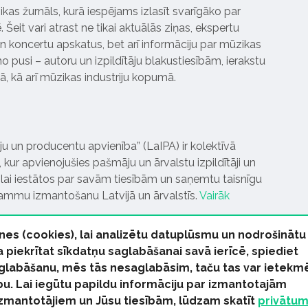
ikas žurnāls, kurā iespējams izlasīt svarīgāko par
Šeit vari atrast ne tikai aktuālās ziņas, ekspertu
 koncertu apskatus, bet arī informāciju par mūzikas
 pusi – autoru un izpildītāju blakustiesībām, ierakstu
pā, kā arī mūzikas industriju kopumā.
tāju un producentu apvienība” (LaIPA) ir kolektīvā
 kur apvienojušies pašmāju un ārvalstu izpildītāji un
ai iestātos par savām tiesībām un saņemtu taisnīgu
rammu izmantošanu Latvijā un ārvalstīs.
Vairāk
nes (cookies), lai analizētu datuplūsmu un nodrošinātu
Ja piekrītat sīkdatņu saglabāšanai savā ierīcē, spiediet
 saglabāšanu, mēs tās nesaglabāsim, taču tas var ietekm
bu. Lai iegūtu papildu informāciju par izmantotajām
s tiesības paturētas
izmantotājiem un Jūsu tiesībām, lūdzam skatīt
privātu