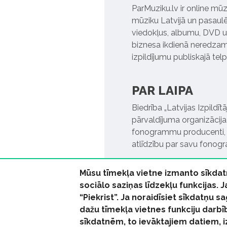
ParMuziku.lv ir online mūz
mūziku Latvijā un pasaulē. 
viedokļus, albumu, DVD un
biznesa ikdienā neredzamo
izpildījumu publiskajā tel
PAR LAIPA
Biedrība „Latvijas Izpildī
pārvaldījuma organizācija,
fonogrammu producenti, l
atlīdzību par savu fonog
Mūsu tīmekļa vietne izmanto sīkdat
sociālo saziņas līdzekļu funkcijas. 
“Piekrist”. Ja noraidīsiet sīkdatņu
dažu tīmekļa vietnes funkciju darbī
© 2026 parmuziku.lv, visa
sīkdatnēm, to ievāktajiem datiem, 