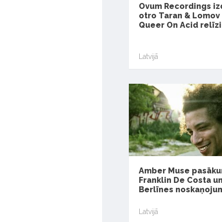
Ovum Recordings iz
otro Taran & Lomov
Queer On Acid relīzi
Latvijā
Amber Muse pasāku
Franklin De Costa u
Berlīnes noskaņoju
Latvijā