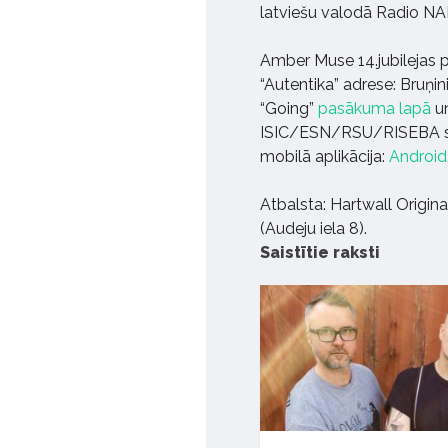
latviešu valodā Radio NA
Amber Muse 14.jubilejas 
“Autentika” adrese: Bruņin
“Going”
pasākuma lapā
un
ISIC/ESN/RSU/RISEBA st
mobilā aplikācija:
Android
Atbalsta: Hartwall Origin
(Audeju iela 8).
Saistītie raksti