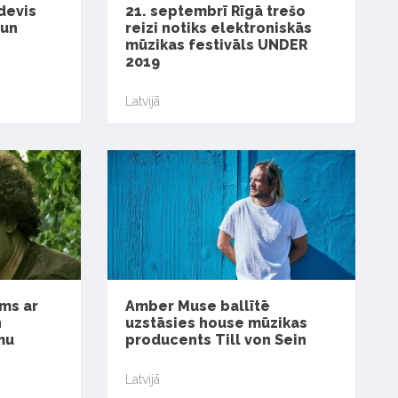
devis
21. septembrī Rīgā trešo
 un
reizi notiks elektroniskās
mūzikas festivāls UNDER
2019
Latvijā
ms ar
Amber Muse ballītē
n
uzstāsies house mūzikas
mu
producents Till von Sein
Latvijā