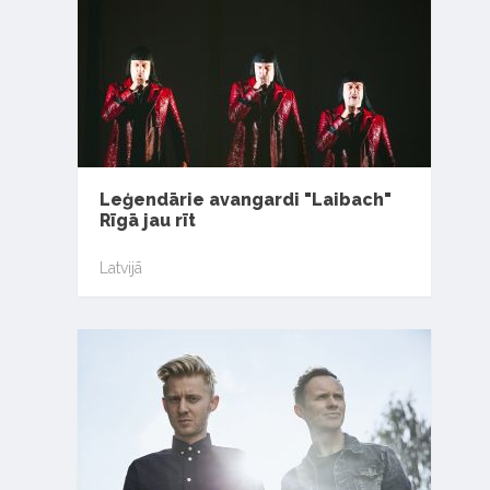
Leģendārie avangardi "Laibach"
Rīgā jau rīt
Latvijā