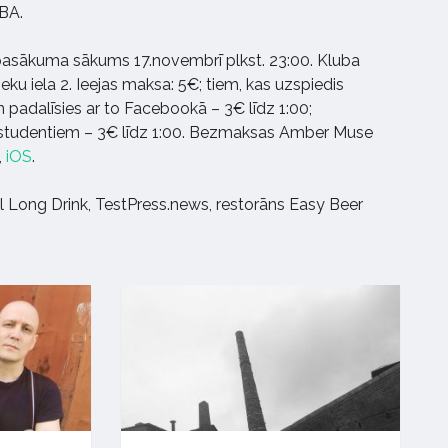
BA.
pasākuma sākums 17.novembrī plkst. 23:00. Kluba
ieku iela 2. Ieejas maksa: 5€; tiem, kas uzspiedis
 padalīsies ar to Facebookā – 3€ līdz 1:00;
udentiem – 3€ līdz 1:00. Bezmaksas Amber Muse
,
iOS
.
al Long Drink, TestPress.news, restorāns Easy Beer