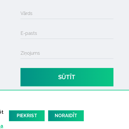
Vārds
E-pasts
Ziņojums
SŪTĪT
ēt
PIEKRIST
NORAIDĪT
ma