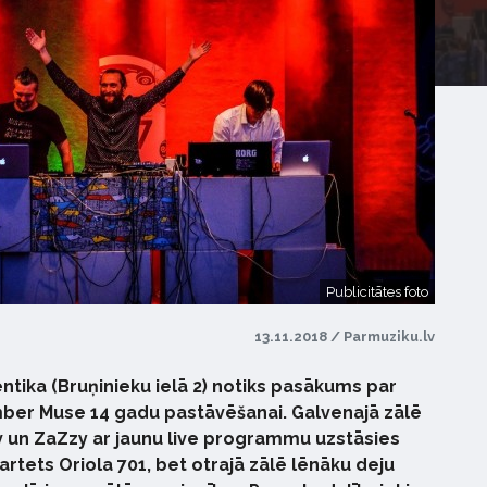
Publicitātes foto
13.11.2018 / Parmuziku.lv
ntika (Bruņinieku ielā 2) notiks pasākums par
mber Muse 14 gadu pastāvēšanai. Galvenajā zālē
 un ZaZzy ar jaunu live programmu uzstāsies
artets Oriola 701, bet otrajā zālē lēnāku deju