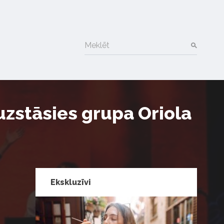
Meklēt
zstāsies grupa Oriola
Ekskluzīvi