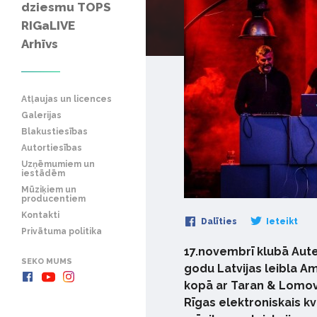
dziesmu TOPS
RIGaLIVE
Arhīvs
Atļaujas un licences
Galerijas
Blakustiesības
Autortiesības
Uzņēmumiem un
iestādēm
Mūziķiem un
producentiem
Kontakti
Dalīties
Ieteikt
Privātuma politika
17.novembrī klubā Aute
SEKO MUMS
godu Latvijas leibla A
kopā ar Taran & Lomov
Rīgas elektroniskais kv