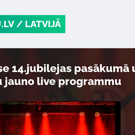
.LV
/ LATVIJĀ
 14.jubilejas pasākumā u
u jauno live programmu