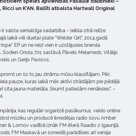
motīviem spēlēs apvienības Pasaule dalībnieki –
Ricci un K’AN. Ballīti atbalsta Hartwall Original
r saista senlaicīga sadarbība – leibla otrā relīze
ajā laikā vēl dueta) plate “Welder Girl”, 2014.gadā
pe” EP un ne reizi vien ir uzstājusies brenda
 Šodien Oriola 701 sastāvā Pāvels Melameds, Vitālijs
kis un Gerijs Pavlovs.
promt un šo to jau zināmu mūsu klausītājam. Pēc
 liela pauze, kuras laikā mēs aktīvi strādājām pie pēdējā
rī cita jauna materiāla. Skumt patiešām nenāksies”, –
i.
pānija, kas regulāri organizē pasākumus, veido online
izdod mūziku un producē iknedēļas radio šovu Amber
ran & Lomov vadībā iznāk FM ēterā Raadio 2 Igaunijā,
olis FM Maskavā un šonedēļ parādīsies arī versija