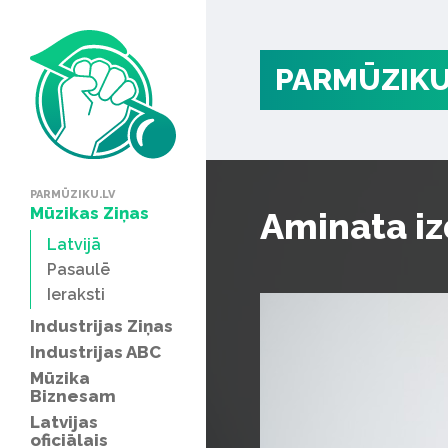
PARMŪZIKU
PARMŪZIKU.LV
Mūzikas Ziņas
Aminata i
Latvijā
Pasaulē
Ieraksti
Industrijas Ziņas
Industrijas ABC
Mūzika
Biznesam
Latvijas
oficiālais