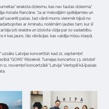
autumeitas" ieraksta dziesmu, kas nav tautas dziesma,"
āja Asnate Rancāne. "Ja ar melodijām spēlējamies un
 arī sacerēt pašas, tad vārdi mums vienmēr bijuši no
darbojoties ar Aminatu, nolēmām ļauties tam, kur šī
bija ļoti skaidra un izlolota vīzija par šo sadarbību.
 ir kas jauns, tās vibrācijas, kas valdīja mūsu starpā,
 uzsāks Latvijas koncerttūri, kad 21. septembrī
ecībā "GORS" Rēzeknē. Turnejas koncertos 13. oktobrī
11. novembrī koncertzālē "Latvija" Ventspilī kā īpašais
ata.