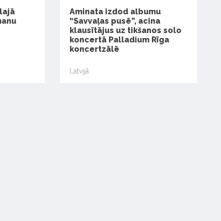
lajā
Aminata izdod albumu
manu
“Savvaļas pusē”, acina
klausītājus uz tikšanos solo
koncertā Palladium Rīga
koncertzālē
Latvijā