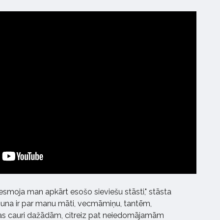
smoja man apkārt esošo sieviešu stāsti," stāsta
"Runa ir par manu māti, vecmāmiņu, tantēm,
as cauri dažādām, citreiz pat neiedomājamām