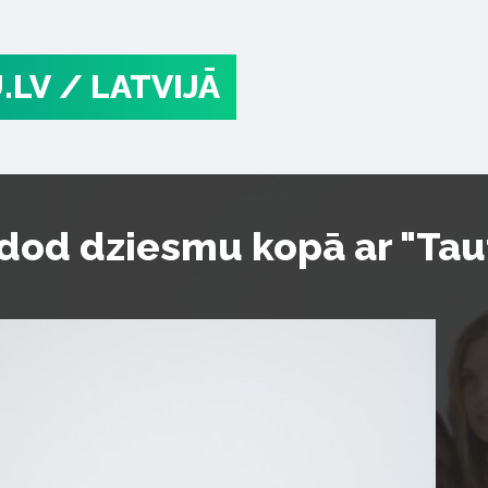
.LV
/ LATVIJĀ
zdod dziesmu kopā ar "Ta