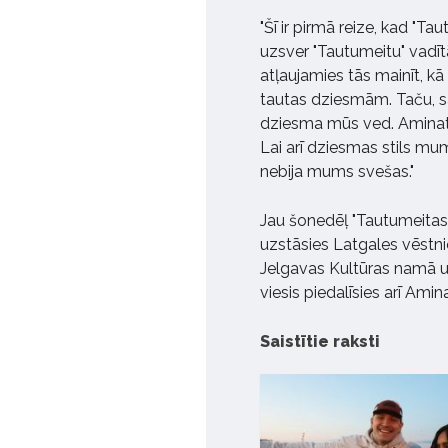
"Šī ir pirmā reize, kad "T
uzsver "Tautumeitu" vadīt
atļaujamies tās mainīt, kā
tautas dziesmām. Taču, sa
dziesma mūs ved. Aminatai 
Lai arī dziesmas stils mums
nebija mums svešas."
Jau šonedēļ "Tautumeitas"
uzstāsies Latgales vēstni
Jelgavas Kultūras namā un 
viesis piedalīsies arī Amin
Saistītie raksti