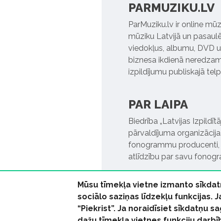
PARMUZIKU.LV
ParMuziku.lv ir online mūz
mūziku Latvijā un pasaulē. 
viedokļus, albumu, DVD un
biznesa ikdienā neredzamo
izpildījumu publiskajā tel
PAR LAIPA
Biedrība „Latvijas Izpildī
pārvaldījuma organizācija,
fonogrammu producenti, l
atlīdzību par savu fonog
Mūsu tīmekļa vietne izmanto sīkdat
sociālo saziņas līdzekļu funkcijas. 
“Piekrist”. Ja noraidīsiet sīkdatņu
dažu tīmekļa vietnes funkciju darbī