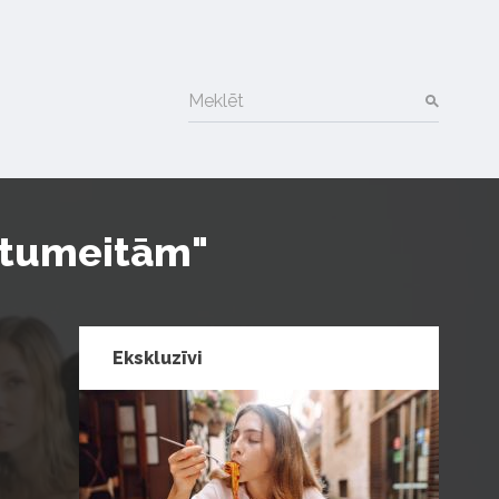
Meklēt
utumeitām"
Ekskluzīvi