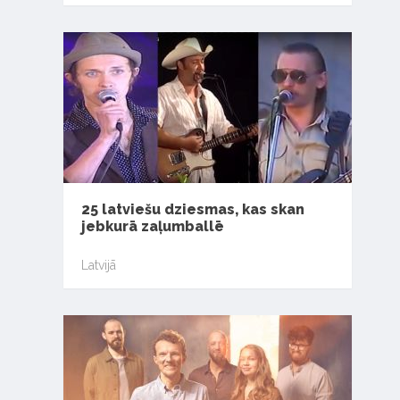
25 latviešu dziesmas, kas skan
jebkurā zaļumballē
Latvijā