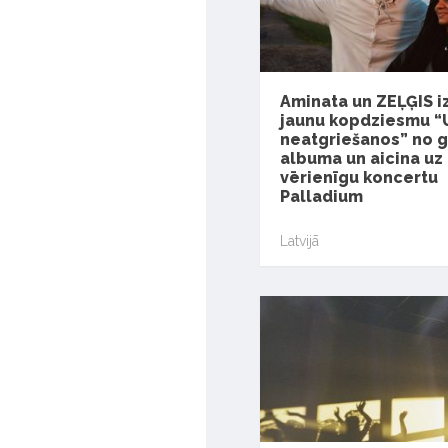
Aminata un ZEĻĢIS 
jaunu kopdziesmu “
neatgriešanos” no 
albuma un aicina uz
vērienīgu koncertu
Palladium
Latvijā