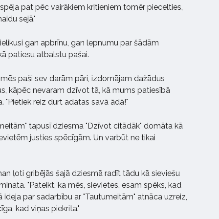
spēja pat pēc vairākiem kritieniem tomēr piecelties,
aidu sejā."
ielikusi gan apbrīnu, gan lepnumu par šādām
kā patiesu atbalstu pašai.
oti mēs paši sev darām pāri, izdomājam dažādus
s, kāpēc nevaram dzīvot tā, kā mums patiesībā
a. "Pietiek reiz durt adatas savā ādā!"
umeitām" tapusī dziesma "Dzīvot citādāk" domāta kā
vietēm justies spēcīgām. Un varbūt ne tikai
n ļoti gribējās šajā dziesmā radīt tādu kā sieviešu
minata. "Pateikt, ka mēs, sievietes, esam spēks, kad
ideja par sadarbību ar "Tautumeitām" atnāca uzreiz,
ga, kad viņas piekrita."