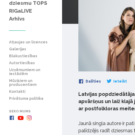
dziesmu TOPS
RIGaLIVE
Arhīvs
Atļaujas un licences
Galerijas
Blakustiesības
Autortiesības
Uzņēmumiem un
iestādēm
Mūziķiem un
Dalīties
Ieteikt
producentiem
Kontakti
Latvijas popdziedātāja
Privātuma politika
apvāršņus un laiž klajā
ar postfolkloras meite
SEKO MUMS
Jaunā singla autore ir pat
palīdzējis radīt dziesmas