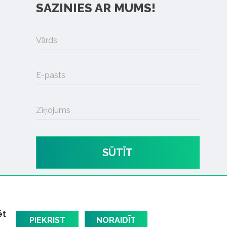
SAZINIES AR MUMS!
Vārds
E-pasts
Ziņojums
SŪTĪT
ēt
PIEKRIST
NORAIDĪT