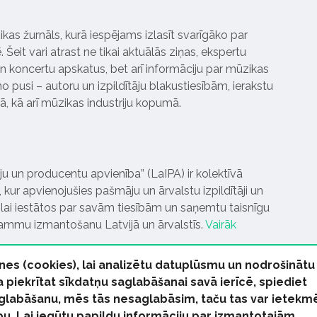
ikas žurnāls, kurā iespējams izlasīt svarīgāko par
Šeit vari atrast ne tikai aktuālās ziņas, ekspertu
 koncertu apskatus, bet arī informāciju par mūzikas
 pusi – autoru un izpildītāju blakustiesībām, ierakstu
pā, kā arī mūzikas industriju kopumā.
tāju un producentu apvienība” (LaIPA) ir kolektīvā
 kur apvienojušies pašmāju un ārvalstu izpildītāji un
ai iestātos par savām tiesībām un saņemtu taisnīgu
rammu izmantošanu Latvijā un ārvalstīs.
Vairāk
nes (cookies), lai analizētu datuplūsmu un nodrošinātu
Ja piekrītat sīkdatņu saglabāšanai savā ierīcē, spiediet
 saglabāšanu, mēs tās nesaglabāsim, taču tas var ietekm
bu. Lai iegūtu papildu informāciju par izmantotajām