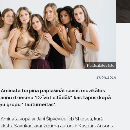
Publicitātes foto
17.09.2019
 Aminata turpina paplašināt savus muzikālos
 jaunu dziesmu "Dzīvot citādāk", kas tapusi kopā
ņu grupu "Tautumeitas".
i Aminata kopā ar Jāni Šipkēvicu jeb Shipsea, kurš
 tekstu. Savukārt aranžējuma autors ir Kaspars Ansons.