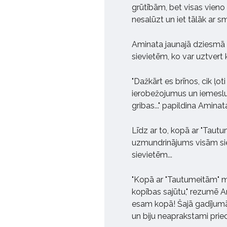
grūtībām, bet visas vieno 
nesalūzt un iet tālāk ar sm
Aminata jaunajā dziesmā 
sievietēm, ko var uztvert 
"Dažkārt es brīnos, cik ļ
ierobežojumus un iemeslu
gribas..." papildina Aminat
Līdz ar to, kopā ar "Taut
uzmundrinājums visām sie
sievietēm...
"Kopā ar "Tautumeitām" ma
kopības sajūtu," rezumē A
esam kopā! Šajā gadījumā 
un biju neaprakstami priecī