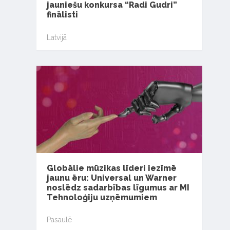
jauniešu konkursa “Radi Gudri”
finālisti
Latvijā
Globālie mūzikas līderi iezīmē
jaunu ēru: Universal un Warner
noslēdz sadarbības līgumus ar MI
Tehnoloģiju uzņēmumiem
Pasaulē