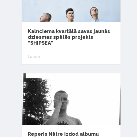
Kalnciema kvartālā savas jaunās
dziesmas spēlēs projekts
“SHIPSEA”
Latvijā
Reperis Nātre izdod albumu