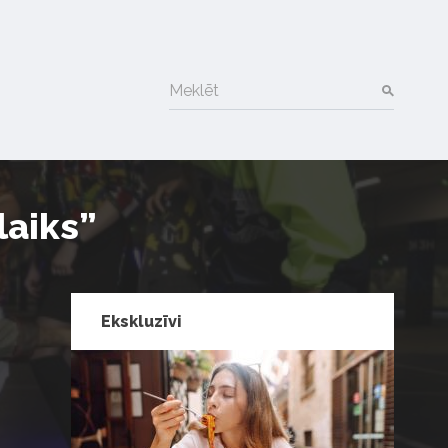
Meklēt
laiks”
Ekskluzīvi