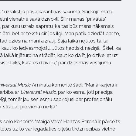
ks” uzrakstīju pašā karantīnas sākumā. Sarīkoju mazu
ni vienatnē savā dzīvoklī. Šī ir manas “privātās”
par kuru uzreiz sapratu, ka tas būs mans nākamais
 ātri, bet ar tekstu cīnījos ilgi. Man patīk dziedāt par to,
i tad dziesma mani aizrauj. Šajā laikā nejūtos tā, lai
 kaut ko iedvesmojošu. Jūtos haotiski, neziņā.. Šķiet, ka
 laikā ir jāturpina strādāt, kaut ko darīt, jo dzīve iet uz
 šis ir laiks, kurā es dzīvoju,” par dziesmas vēstījumu
niversal Music
Aminata komentē šādi: “Manā karjerā ir
darbība ar
Universal Music
, par ko esmu ļoti priecīga.
īgi, tomēr jau sen esmu sapņojusi par profesionālu
 strādāt pie viena mērķa.”
 solo koncerts "Maiga Vara" Hanzas Peronā ir pārcelts
ļetes uz to var iegādāties biļešu tirdzniecības vietnē