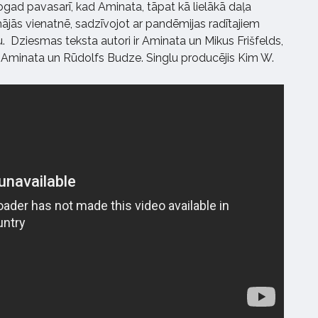
ogad pavasarī, kad Aminata, tāpat kā lielākā daļa
mājās vienatnē, sadzīvojot ar pandēmijas radītajiem
 Dziesmas teksta autori ir Aminata un Mikus Frišfelds,
- Aminata un Rūdolfs Budze. Singlu producējis Kim W.