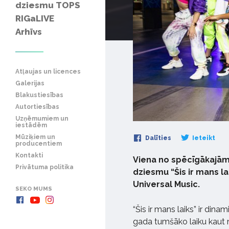
dziesmu TOPS
RIGaLIVE
Arhīvs
Atļaujas un licences
Galerijas
Blakustiesības
Autortiesības
Uzņēmumiem un
iestādēm
Mūziķiem un
Dalīties
Ieteikt
producentiem
Kontakti
Viena no spēcīgākajām 
Privātuma politika
dziesmu “Šis ir mans l
Universal Music.
SEKO MUMS
“Šis ir mans laiks” ir dina
gada tumšāko laiku kaut 