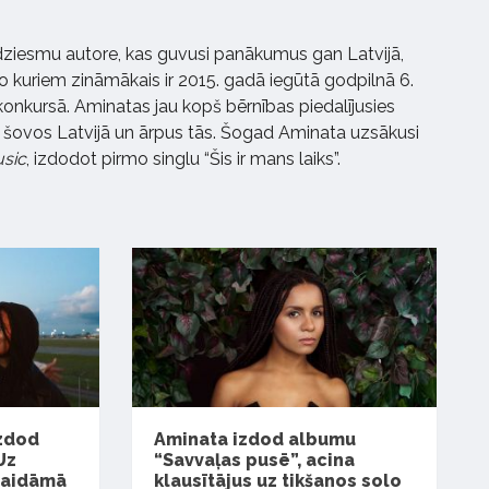
 dziesmu autore, kas guvusi panākumus gan Latvijā,
 kuriem zināmākais ir 2015. gadā iegūtā godpilnā 6.
 konkursā. Aminatas jau kopš bērnības piedalījusies
V šovos Latvijā un ārpus tās. Šogad Aminata uzsākusi
usic
, izdodot pirmo singlu “Šis ir mans laiks”.
izdod
Aminata izdod albumu
Uz
“Savvaļas pusē”, acina
gaidāmā
klausītājus uz tikšanos solo