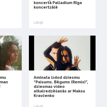
koncertā Palladium Rīga
koncertzālē
Latvijā
smu
Aminata izdod dziesmu
 man
“Paisums. Bēgums (Remix)”,
ī
dziesmas video
atkalredzēšanās ar Maksu
Kravčenko
Latvijā