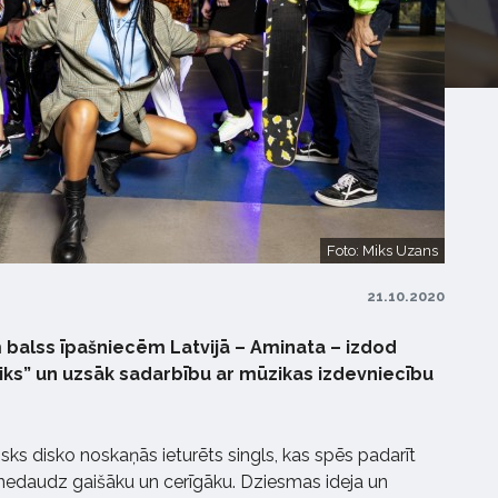
Foto: Miks Uzans
21.10.2020
balss īpašniecēm Latvijā – Aminata – izdod
aiks” un uzsāk sadarbību ar mūzikas izdevniecību
misks disko noskaņās ieturēts singls, kas spēs padarīt
nedaudz gaišāku un cerīgāku. Dziesmas ideja un