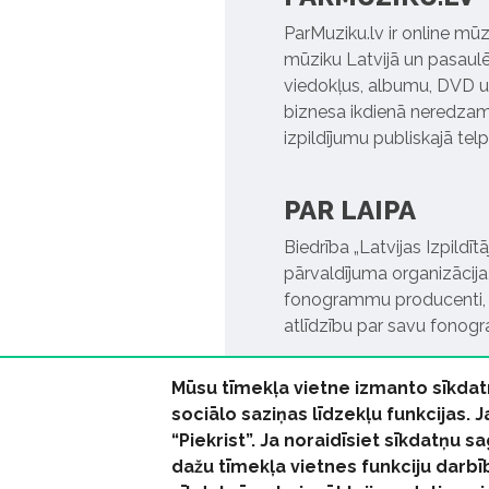
ParMuziku.lv ir online mūz
mūziku Latvijā un pasaulē. 
viedokļus, albumu, DVD un
biznesa ikdienā neredzamo
izpildījumu publiskajā tel
PAR LAIPA
Biedrība „Latvijas Izpildī
pārvaldījuma organizācija,
fonogrammu producenti, l
atlīdzību par savu fonog
Mūsu tīmekļa vietne izmanto sīkdat
sociālo saziņas līdzekļu funkcijas. 
“Piekrist”. Ja noraidīsiet sīkdatņu
dažu tīmekļa vietnes funkciju darbī
© 2026 parmuziku.lv, visa