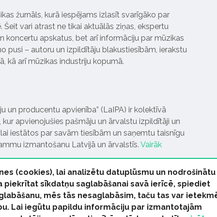
ikas žurnāls, kurā iespējams izlasīt svarīgāko par
Šeit vari atrast ne tikai aktuālās ziņas, ekspertu
 koncertu apskatus, bet arī informāciju par mūzikas
 pusi – autoru un izpildītāju blakustiesībām, ierakstu
pā, kā arī mūzikas industriju kopumā.
tāju un producentu apvienība” (LaIPA) ir kolektīvā
 kur apvienojušies pašmāju un ārvalstu izpildītāji un
ai iestātos par savām tiesībām un saņemtu taisnīgu
rammu izmantošanu Latvijā un ārvalstīs.
Vairāk
nes (cookies), lai analizētu datuplūsmu un nodrošinātu
Ja piekrītat sīkdatņu saglabāšanai savā ierīcē, spiediet
 saglabāšanu, mēs tās nesaglabāsim, taču tas var ietekm
bu. Lai iegūtu papildu informāciju par izmantotajām
s tiesības paturētas