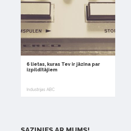
6 lietas, kuras Tev ir jāzina par
izpildītājiem
Industrijas ABC
SAZINIES AR MUMS!