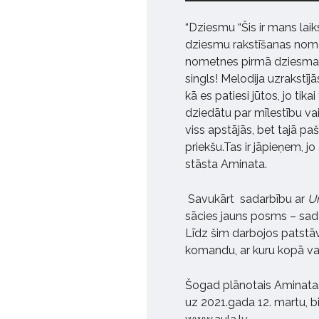
“Dziesmu “Šis ir mans lai
dziesmu rakstīšanas nomet
nometnes pirmā dziesma, 
singls! Melodija uzrakstījās
kā es patiesi jūtos, jo tika
dziedātu par mīlestību vai
viss apstājās, bet tajā pašā
priekšu.Tas ir jāpieņem, jo
stāsta Aminata.
Savukārt sadarbību ar
U
sācies jauns posms ­­– sa
Līdz šim darbojos patstāv
komandu, ar kuru kopā var
Šogad plānotais Aminatas
uz 2021.gada 12. martu, bi