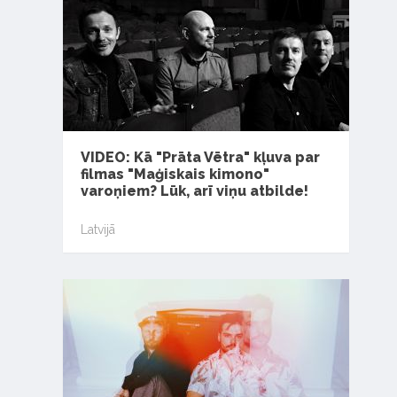
VIDEO: Kā "Prāta Vētra" kļuva par
filmas "Maģiskais kimono"
varoņiem? Lūk, arī viņu atbilde!
Latvijā