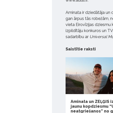
www.aula.lv.
Aminata ir dziedātāja un
gan ārpus tās robežām, no
vieta Eirovīzijas dziesmu
izpildītāju konkuros un T
sadarbību ar
Universal M
Saistītie raksti
Aminata un ZEĻĢIS 
jaunu kopdziesmu “
neatgriešanos” no 