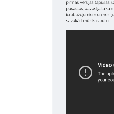
pirmās versijas tapušas š
pasaules, pavadīja laiku 
ierobežojumiem un neziņu.
savukārt mūzikas autori 