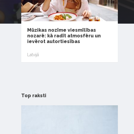
Mūzikas nozīme viesmīlības
nozarē: kā radīt atmosfēru un
ievērot autortiesības
Latvijā
Top raksti