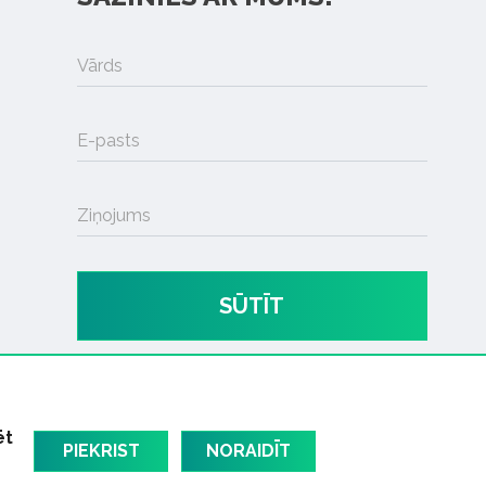
Vārds
E-pasts
Ziņojums
SŪTĪT
ēt
PIEKRIST
NORAIDĪT