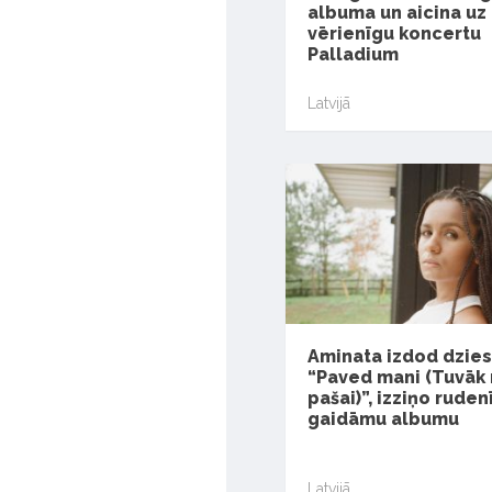
albuma un aicina uz
vērienīgu koncertu
Palladium
Latvijā
Aminata izdod dzie
“Paved mani (Tuvāk
pašai)”, izziņo ruden
gaidāmu albumu
Latvijā