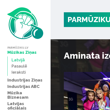
PARMŪZIKU
PARMŪZIKU.LV
Mūzikas Ziņas
Aminata iz
Latvijā
Pasaulē
Ieraksti
Industrijas Ziņas
Industrijas ABC
Mūzika
Biznesam
Latvijas
oficiālais