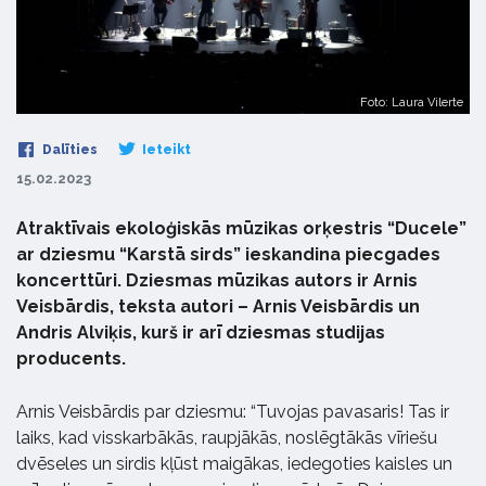
Foto: Laura Vilerte
Dalīties
Ieteikt
15.02.2023
Atraktīvais ekoloģiskās mūzikas orķestris “Ducele”
ar dziesmu “Karstā sirds” ieskandina piecgades
koncerttūri. Dziesmas mūzikas autors ir Arnis
Veisbārdis, teksta autori – Arnis Veisbārdis un
Andris Alviķis, kurš ir arī dziesmas studijas
producents.
Arnis Veisbārdis par dziesmu: “Tuvojas pavasaris! Tas ir
laiks, kad visskarbākās, raupjākās, noslēgtākās vīriešu
dvēseles un sirdis kļūst maigākas, iedegoties kaisles un