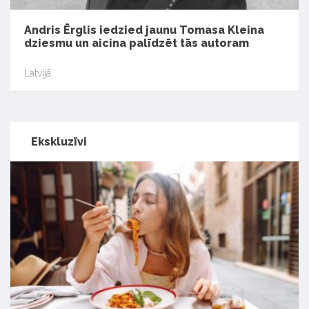
Andris Ērglis iedzied jaunu Tomasa Kleina
dziesmu un aicina palīdzēt tās autoram
Latvijā
Ekskluzīvi