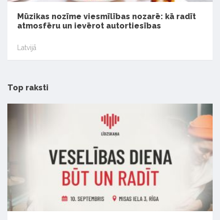
Mūzikas nozīme viesmīlības nozarē: kā radīt
atmosfēru un ievērot autortiesības
Latvijā
Top raksti