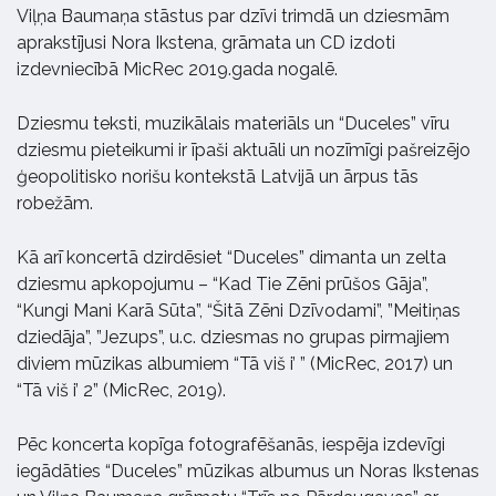
Viļņa Baumaņa stāstus par dzīvi trimdā un dziesmām
aprakstījusi Nora Ikstena, grāmata un CD izdoti
izdevniecībā MicRec 2019.gada nogalē.
Dziesmu teksti, muzikālais materiāls un “Duceles” vīru
dziesmu pieteikumi ir īpaši aktuāli un nozīmīgi pašreizējo
ģeopolitisko norišu kontekstā Latvijā un ārpus tās
robežām.
Kā arī koncertā dzirdēsiet “Duceles” dimanta un zelta
dziesmu apkopojumu – “Kad Tie Zēni prūšos Gāja”,
“Kungi Mani Karā Sūta”, “Šitā Zēni Dzīvodami”, ”Meitiņas
dziedāja”, ”Jezups”, u.c. dziesmas no grupas pirmajiem
diviem mūzikas albumiem “Tā viš i’ ” (MicRec, 2017) un
“Tā viš i’ 2” (MicRec, 2019).
Pēc koncerta kopīga fotografēšanās, iespēja izdevīgi
iegādāties “Duceles” mūzikas albumus un Noras Ikstenas