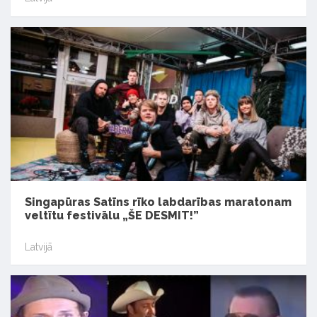
Singapūras Satīns rīko labdarības maratonam
veltītu festivālu „ŠE DESMIT!”
Latvijā