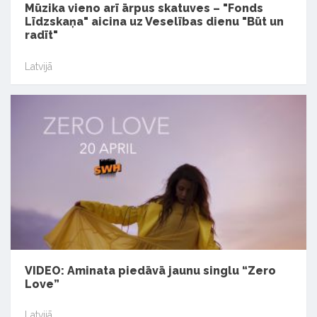
Mūzika vieno arī ārpus skatuves – "Fonds
Līdzskaņa" aicina uz Veselības dienu "Būt un
radīt"
Latvijā
VIDEO: Aminata piedāvā jaunu singlu “Zero
Love”
Latvijā