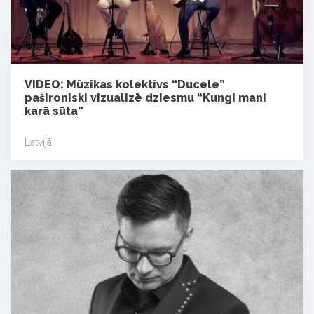
VIDEO: Mūzikas kolektīvs “Ducele”
pašironiski vizualizē dziesmu “Kungi mani
karā sūta”
Latvijā