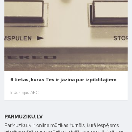
6 lietas, kuras Tev ir jāzina par izpildītājiem
Industrijas ABC
PARMUZIKU.LV
ParMuziku.lv ir online mūzikas žurnāls, kurā iespējams