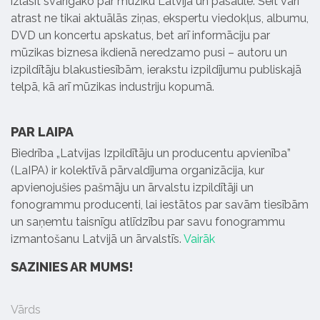
izlasīt svarīgāko par mūziku Latvijā un pasaulē. Šeit vari
atrast ne tikai aktuālās ziņas, ekspertu viedokļus, albumu,
DVD un koncertu apskatus, bet arī informāciju par
mūzikas biznesa ikdienā neredzamo pusi – autoru un
izpildītāju blakustiesībām, ierakstu izpildījumu publiskajā
telpā, kā arī mūzikas industriju kopumā.
PAR LAIPA
Biedrība „Latvijas Izpildītāju un producentu apvienība”
(LaIPA) ir kolektīvā pārvaldījuma organizācija, kur
apvienojušies pašmāju un ārvalstu izpildītāji un
fonogrammu producenti, lai iestātos par savām tiesībām
un saņemtu taisnīgu atlīdzību par savu fonogrammu
izmantošanu Latvijā un ārvalstīs.
Vairāk
SAZINIES AR MUMS!
Vārds