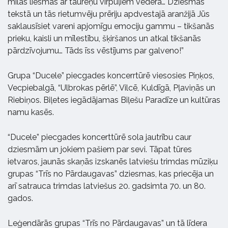
mīlas liesmās ar taureņu virpuļiem vēderā… Dziesmas
tekstā un tās rietumvēju prēriju apdvestajā aranžijā Jūs
saklausīsiet vareni apjomīgu emociju gammu – tikšanās
prieku, kaisli un mīlestību, šķiršanos un atkal tikšanās
pārdzīvojumu… Tāds īss vēstījums par galveno!”
Grupa “Ducele” piecgades koncerrtūrē viesosies Piņķos,
Vecpiebalgā, “Ulbrokas pērlē”, Vilcē, Kuldīgā, Pļaviņās un
Riebiņos. Biļetes iegādājamas Biļešu Paradīze un kultūras
namu kasēs.
“Ducele” piecgades koncerttūrē sola jautrību caur
dziesmām un jokiem pašiem par sevi. Tāpat tūres
ietvaros, jaunās skaņās izskanēs latviešu trimdas mūziķu
grupas “Trīs no Pārdaugavas” dziesmas, kas priecēja un
arī satrauca trimdas latviešus 20. gadsimta 70. un 80.
gados.
Leģendārās grupas “Trīs no Pārdaugavas” un tā līdera