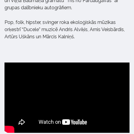
un Viļņa Baumaņa grāmatu “Trīs no Pārdaugavas” ar
grupas dalībnieku autogrāfiem.
Pop, folk, hipster, svinger roka ekoloģiskās mūzikas
orķestrī “Ducele” muzicē Andris Alviķis, Arnis Veisbārdis,
Artūrs Uškāns un Mārcis Kalniņš.