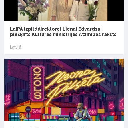
LaIPA izpilddirektorei Lienai Edvardsai
piešķirts Kultūras ministrijas Atzinības raksts
Latvijā