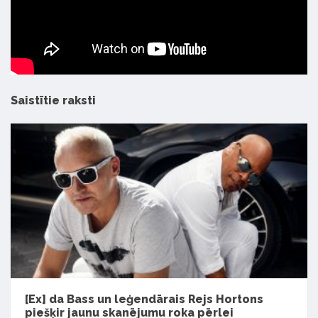
Saistītie raksti
[Ex] da Bass un leģendārais Rejs Hortons
piešķir jaunu skanējumu roka pērlei