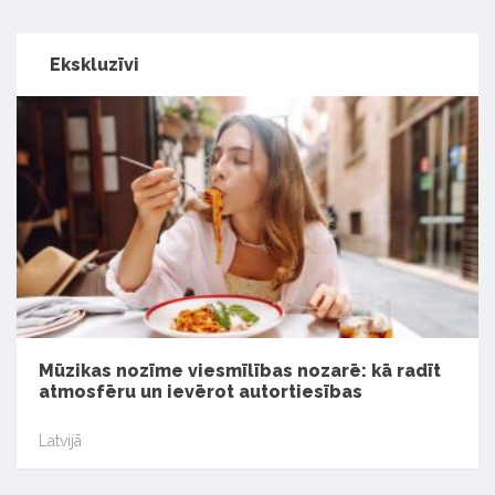
Ekskluzīvi
Mūzikas nozīme viesmīlības nozarē: kā radīt
atmosfēru un ievērot autortiesības
Latvijā