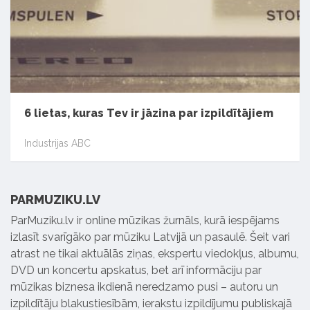
6 lietas, kuras Tev ir jāzina par izpildītājiem
Industrijas ABC
PARMUZIKU.LV
ParMuziku.lv ir online mūzikas žurnāls, kurā iespējams
izlasīt svarīgāko par mūziku Latvijā un pasaulē. Šeit vari
atrast ne tikai aktuālās ziņas, ekspertu viedokļus, albumu,
DVD un koncertu apskatus, bet arī informāciju par
mūzikas biznesa ikdienā neredzamo pusi – autoru un
izpildītāju blakustiesībām, ierakstu izpildījumu publiskajā