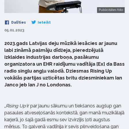
Publicitātes foto
Dalīties
Ieteikt
05.01.2023
2023.gads Latvijas deju mūzikā iesācies ar jaunu
labi zināmā pašmāju dīdžeja, pieredzējušā
izklaides industrijas darboņa, pasākumu
organizatora un EHR raidījumu vadītāja [Ex] da Bass
radio singlu angļu valodā. Dziesmas Rising Up
vokālās partijas uzticētas britu dziesminiekam Ian
Janco jeb Ian J no Londonas.
„
Rising Up
ir par jaunu sākumu un tiekšanos augšup gan
pasaules atveseļošanās kontekstā, gan manā muzikālajā
karjerā, jo šajā gadā esmu sev izvirzījis ļoti augstus
mērķus. To galvenā vadlīnija ir sevis pilnveidošana gan