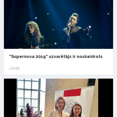
“Supernova 2019” uzvarētājs ir noskaidrots
Latvijā