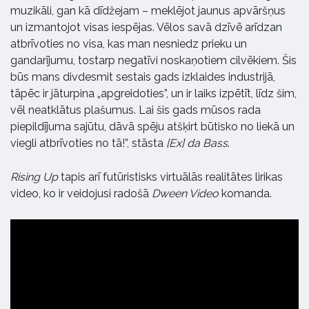
muzikāli, gan kā dīdžejam – meklējot jaunus apvāršņus
un izmantojot visas iespējas. Vēlos savā dzīvē arīdzan
atbrīvoties no visa, kas man nesniedz prieku un
gandarījumu, tostarp negatīvi noskaņotiem cilvēkiem. Šis
būs mans divdesmit sestais gads izklaides industrijā,
tāpēc ir jāturpina „apgreidoties”, un ir laiks izpētīt, līdz šim,
vēl neatklātus plašumus. Lai šis gads mūsos rada
piepildījuma sajūtu, dāvā spēju atšķirt būtisko no liekā un
viegli atbrīvoties no tā!”, stāsta
[Ex] da Bass
.
Rising Up
tapis arī futūristisks virtuālās realitātes lirikas
video, ko ir veidojusi radošā
Dween Video
komanda.