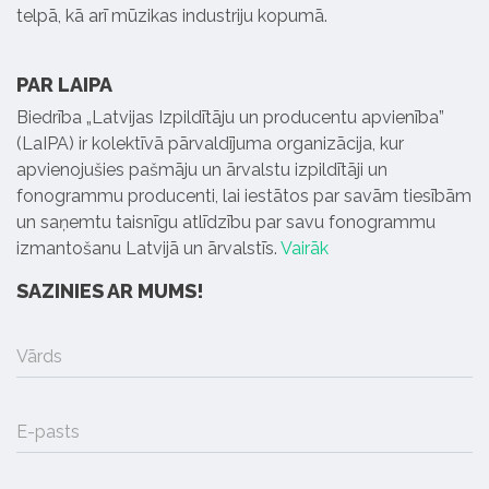
telpā, kā arī mūzikas industriju kopumā.
PAR LAIPA
Biedrība „Latvijas Izpildītāju un producentu apvienība”
(LaIPA) ir kolektīvā pārvaldījuma organizācija, kur
apvienojušies pašmāju un ārvalstu izpildītāji un
fonogrammu producenti, lai iestātos par savām tiesībām
un saņemtu taisnīgu atlīdzību par savu fonogrammu
izmantošanu Latvijā un ārvalstīs.
Vairāk
SAZINIES AR MUMS!
Vārds
E-pasts