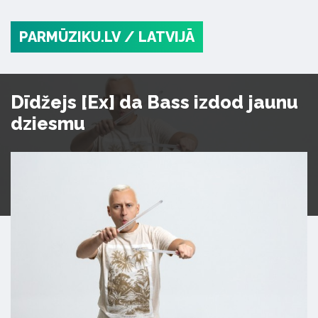
PARMŪZIKU.LV
/ LATVIJĀ
Dīdžejs [Ex] da Bass izdod jaunu
dziesmu