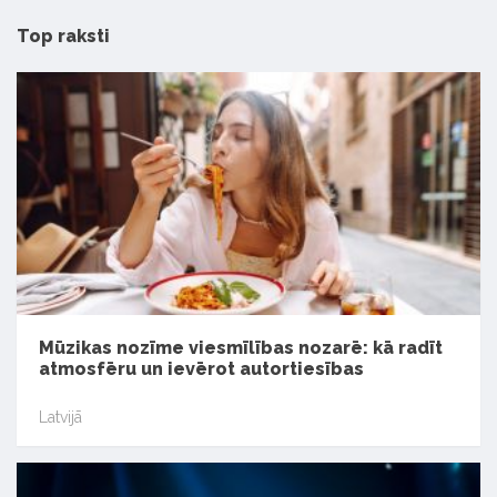
Top raksti
Mūzikas nozīme viesmīlības nozarē: kā radīt
atmosfēru un ievērot autortiesības
Latvijā