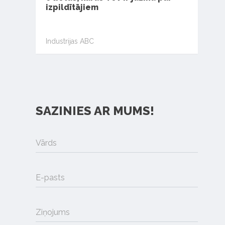
izpildītājiem
Industrijas ABC
SAZINIES AR MUMS!
Vārds
E-pasts
Ziņojums