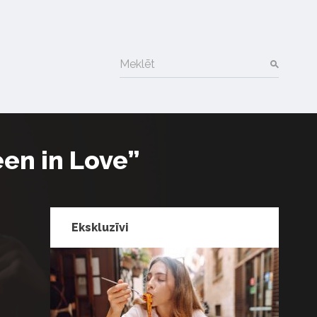
Meklēt
een in Love”
Ekskluzīvi