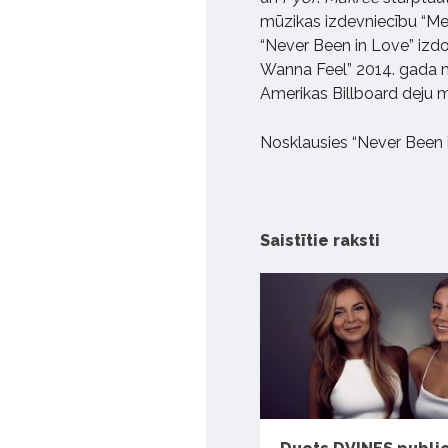
mūzikas izdevniecību “Me
“Never Been in Love” izdo
Wanna Feel” 2014. gada mai
Amerikas Billboard deju 
Nosklausies “Never Been
Saistītie raksti