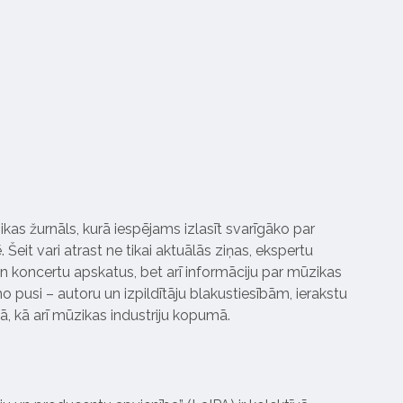
ikas žurnāls, kurā iespējams izlasīt svarīgāko par
Šeit vari atrast ne tikai aktuālās ziņas, ekspertu
 koncertu apskatus, bet arī informāciju par mūzikas
 pusi – autoru un izpildītāju blakustiesībām, ierakstu
pā, kā arī mūzikas industriju kopumā.