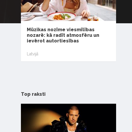
Mūzikas nozīme viesmīlības
nozarē: kā radīt atmosfēru un
ievērot autortiesības
Latvijā
Top raksti