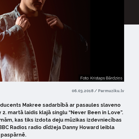
Foto: Kristaps Bārdziņs
06.03.2018 / Parmuziku.lv
roducents Makree sadarbībā ar pasaules slaveno
 2. martā laidis klajā singlu “Never Been in Love”.
esmām, kas tiks izdota deju mūzikas izdevniecības
 BBC Radio1 radio dīdžeja Danny Howard leibla
 paspārnē.