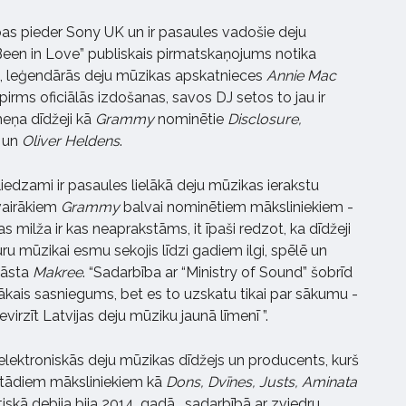
as pieder Sony UK un ir pasaules vadošie deju
Been in Love” publiskais pirmatskaņojums notika
, leģendārās deju mūzikas apskatnieces
Annie Mac
pirms oficiālās izdošanas, savos DJ setos to jau ir
meņa dīdžeji kā
Grammy
nominētie
Disclosure,
un
Oliver Heldens
.
iedzami ir pasaules lielākā deju mūzikas ierakstu
vairākiem
Grammy
balvai nominētiem māksliniekiem -
s milža ir kas neaprakstāms, it īpaši redzot, ka dīdžeji
u mūzikai esmu sekojis līdzi gadiem ilgi, spēlē un
tāsta
Makree
. “Sadarbība ar “Ministry of Sound” šobrīd
ākais sasniegums, bet es to uzskatu tikai par sākumu -
virzīt Latvijas deju mūziku jaunā līmenī ”.
elektroniskās deju mūzikas dīdžejs un producents, kurš
 tādiem māksliniekiem kā
Dons, Dvīnes, Justs, Aminata
iskā debija bija 2014. gadā,
sadarbībā ar zviedru