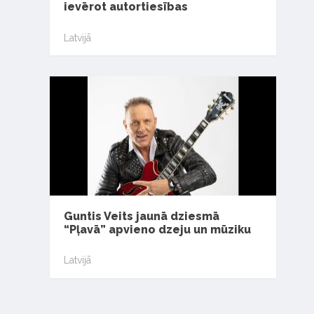
ievērot autortiesības
Latvijā
Guntis Veits jaunā dziesmā
“Pļavā” apvieno dzeju un mūziku
Latvijā