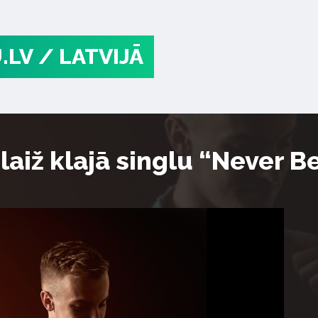
.LV
/ LATVIJĀ
laiž klajā singlu “Never B