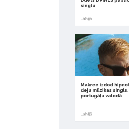
Duets DVINES public
singlu
Latvijā
Makree izdod hipno
deju mūzikas singlu
portugāļu valodā
Latvijā