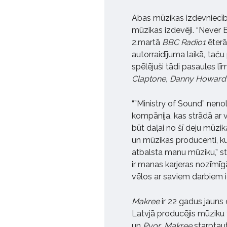
Abas mūzikas izdevniecīb
mūzikas izdevēji. “Never 
2.martā
BBC Radio1
ēterā
autorraidījuma laikā
,
taču 
spēlējuši tādi pasaules lī
Claptone, Danny Howard
“”Ministry of Sound” nenol
kompānija, kas strādā ar 
būt daļai no šī deju mūzika
un mūzikas producenti, kur
atbalsta manu mūziku,” s
ir manas karjeras nozīmīg
vēlos ar saviem darbiem ie
Makree
ir 22 gadus jauns 
Latvjā producējis mūziku
un
Pyor
.
Makree
starptaut