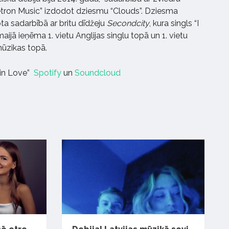
tron Music” izdodot dziesmu “Clouds”. Dziesma
ta sadarbībā ar britu dīdžeju
Secondcity
, kura singls “I
jā ieņēma 1. vietu Anglijas singlu topā un 1. vietu
mūzikas topā.
 in Love”
Spotify
un
Soundcloud