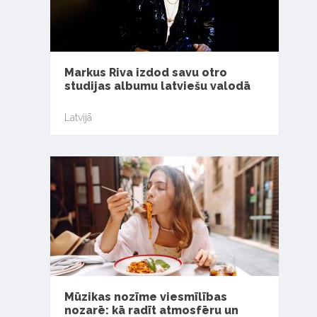
Markus Riva izdod savu otro
studijas albumu latviešu valodā
Latvijā
Mūzikas nozīme viesmīlības
nozarē: kā radīt atmosfēru un