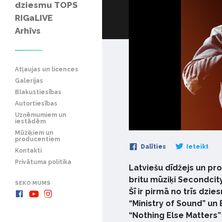
dziesmu TOPS
RIGaLIVE
Arhīvs
Atļaujas un licences
Galerijas
Blakustiesības
Autortiesības
Uzņēmumiem un
iestādēm
Mūziķiem un
producentiem
Dalīties
Ieteikt
Kontakti
Privātuma politika
Latviešu dīdžejs un p
britu mūziķi Secondcity
SEKO MUMS
Šī ir pirmā no trīs dzi
“Ministry of Sound” un
“Nothing Else Matters”