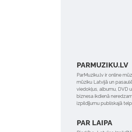
PARMUZIKU.LV
ParMuziku.lv ir online mūz
mūziku Latvijā un pasaulē. 
viedokļus, albumu, DVD un
biznesa ikdienā neredzamo
izpildījumu publiskajā tel
PAR LAIPA