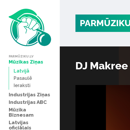
PARMŪZIKU
PARMŪZIKU.LV
Mūzikas Ziņas
DJ Makree 
Latvijā
Pasaulē
Ieraksti
Industrijas Ziņas
Industrijas ABC
Mūzika
Biznesam
Latvijas
oficiālais