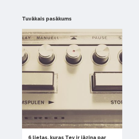
Tuvākais pasākums
6 lietas, kuras Tev ir jāzina par