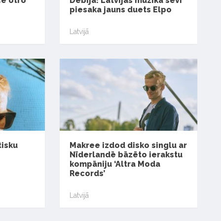
ē otro
Debija! Latvijas mūzikā sevi
piesaka jauns duets Elpo
Latvijā
tisku
Makree izdod disko singlu ar
Nīderlandē bāzēto ierakstu
kompāniju ‘Altra Moda
Records’
Latvijā